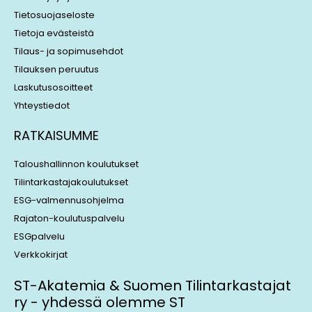
n
Tietosuojaseloste
Tietoja evästeistä
Tilaus- ja sopimusehdot
Tilauksen peruutus
Laskutusosoitteet
Yhteystiedot
RATKAISUMME
Taloushallinnon koulutukset
Tilintarkastajakoulutukset
ESG-valmennusohjelma
Rajaton-koulutuspalvelu
ESGpalvelu
Verkkokirjat
ST-Akatemia & Suomen Tilintarkastajat
ry - yhdessä olemme ST