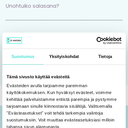
Unohtuiko salasana?
Tutustu Rajaton-koulutuspalveluun
Suostumus
Yksityiskohdat
Tietoja
Tutustu
Tämä sivusto käyttää evästeitä
Evästeiden avulla tarjoamme paremman
käyttökokemuksen. Kun hyväksyt evästeet, voimme
kehittää palveluistamme entistä parempia ja pystymme
tarjoamaan sinulle kiinnostavia sisältöjä. Valitsemalla
"Evästeasetukset" voit tehdä tarkempia valintoja
suostumuksiin. Voit muuttaa evästeasetuksiasi milloin
tahansa sivun alareunasta.