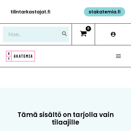
Siirry
tilintarkastajat.fi
stakatemia.fi
sisältöön
Hae:
Tämä sisältö on tarjolla vain
tilaajille