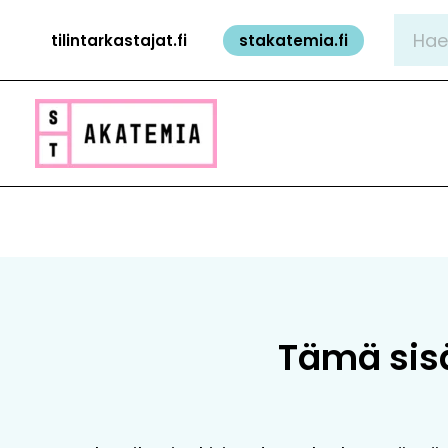
Siirry
Hae:
tilintarkastajat.fi
stakatemia.fi
sisältöön
Tämä sisäl