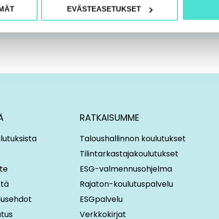
MÄT
EVÄSTEASETUKSET
Ä
RATKAISUMME
lutuksista
Taloushallinnon koulutukset
Tilintarkastajakoulutukset
te
ESG-valmennusohjelma
stä
Rajaton-koulutuspalvelu
imusehdot
ESGpalvelu
utus
Verkkokirjat