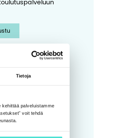
koulutuspalveluun
ustu
Tietoja
 kehittää palveluistamme
setukset" voit tehdä
eunasta.