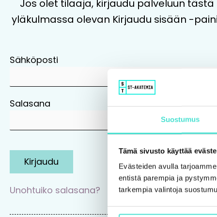
Jos olet tilaaja, kirjaudu palveluun tästä
yläkulmassa olevan Kirjaudu sisään -pain
Sähköposti
Salasana
Suostumus
Tämä sivusto käyttää eväste
Kirjaudu
Evästeiden avulla tarjoamm
entistä parempia ja pystymme 
Unohtuiko salasana?
tarkempia valintoja suostumu