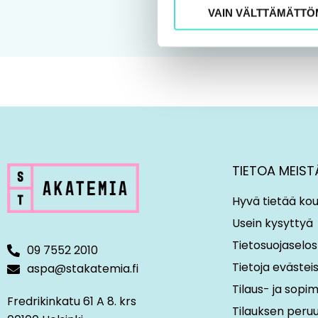
VAIN VÄLTTÄMÄTTÖ
TIETOA MEIST
Hyvä tietää kou
Usein kysyttyä
Tietosuojaselos
09 7552 2010
Tietoja evästei
aspa@stakatemia.fi
Tilaus- ja sop
Fredrikinkatu 61 A 8. krs
Tilauksen peru