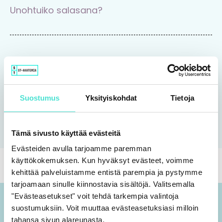
Unohtuiko salasana?
Tutustu Rajaton-koulutuspalveluun
Suostumus
Yksityiskohdat
Tietoja
Tutustu
Tämä sivusto käyttää evästeitä
Evästeiden avulla tarjoamme paremman
käyttökokemuksen. Kun hyväksyt evästeet, voimme
kehittää palveluistamme entistä parempia ja pystymme
tarjoamaan sinulle kiinnostavia sisältöjä. Valitsemalla
"Evästeasetukset" voit tehdä tarkempia valintoja
suostumuksiin. Voit muuttaa evästeasetuksiasi milloin
tahansa sivun alareunasta.