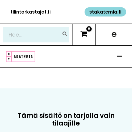
Siirry
tilintarkastajat.fi
stakatemia.fi
sisältöön
Hae:
Tämä sisältö on tarjolla vain
tilaajille