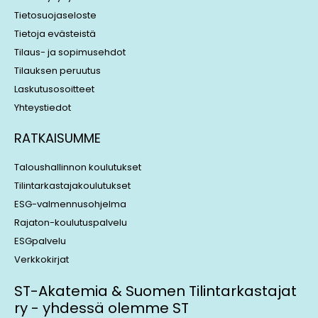
n
Tietosuojaseloste
Tietoja evästeistä
Tilaus- ja sopimusehdot
Tilauksen peruutus
Laskutusosoitteet
Yhteystiedot
RATKAISUMME
Taloushallinnon koulutukset
Tilintarkastajakoulutukset
ESG-valmennusohjelma
Rajaton-koulutuspalvelu
ESGpalvelu
Verkkokirjat
ST-Akatemia & Suomen Tilintarkastajat
ry - yhdessä olemme ST