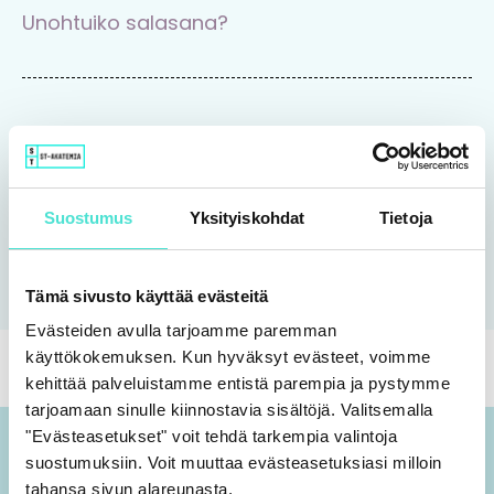
Unohtuiko salasana?
Tutustu Rajaton-koulutuspalveluun
Suostumus
Yksityiskohdat
Tietoja
Tutustu
Tämä sivusto käyttää evästeitä
Evästeiden avulla tarjoamme paremman
käyttökokemuksen. Kun hyväksyt evästeet, voimme
kehittää palveluistamme entistä parempia ja pystymme
tarjoamaan sinulle kiinnostavia sisältöjä. Valitsemalla
"Evästeasetukset" voit tehdä tarkempia valintoja
suostumuksiin. Voit muuttaa evästeasetuksiasi milloin
tahansa sivun alareunasta.