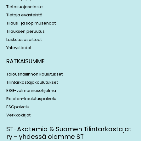
n
Tietosuojaseloste
Tietoja evästeistä
Tilaus- ja sopimusehdot
Tilauksen peruutus
Laskutusosoitteet
Yhteystiedot
RATKAISUMME
Taloushallinnon koulutukset
Tilintarkastajakoulutukset
ESG-valmennusohjelma
Rajaton-koulutuspalvelu
ESGpalvelu
Verkkokirjat
ST-Akatemia & Suomen Tilintarkastajat
ry - yhdessä olemme ST