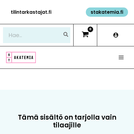
Siirry
tilintarkastajat.fi
stakatemia.fi
sisältöön
Hae:
Tämä sisältö on tarjolla vain
tilaajille