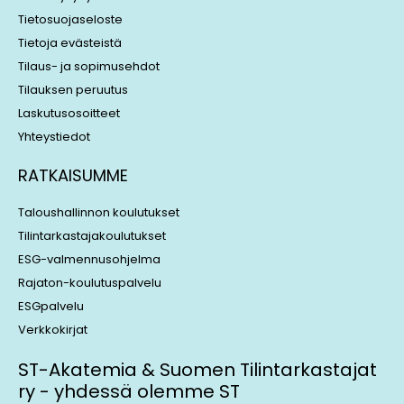
n
Tietosuojaseloste
Tietoja evästeistä
Tilaus- ja sopimusehdot
Tilauksen peruutus
Laskutusosoitteet
Yhteystiedot
RATKAISUMME
Taloushallinnon koulutukset
Tilintarkastajakoulutukset
ESG-valmennusohjelma
Rajaton-koulutuspalvelu
ESGpalvelu
Verkkokirjat
ST-Akatemia & Suomen Tilintarkastajat
ry - yhdessä olemme ST