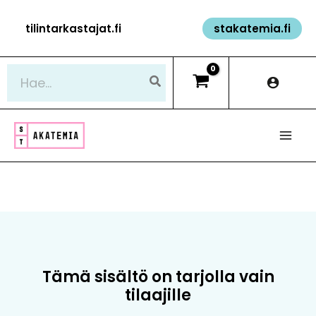
Siirry
tilintarkastajat.fi
stakatemia.fi
sisältöön
Hae:
Tämä sisältö on tarjolla vain
tilaajille