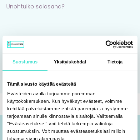
Unohtuiko salasana?
Tutustu Rajaton-koulutuspalveluun
Suostumus
Yksityiskohdat
Tietoja
Tutustu
Tämä sivusto käyttää evästeitä
Evästeiden avulla tarjoamme paremman
käyttökokemuksen. Kun hyväksyt evästeet, voimme
kehittää palveluistamme entistä parempia ja pystymme
tarjoamaan sinulle kiinnostavia sisältöjä. Valitsemalla
"Evästeasetukset" voit tehdä tarkempia valintoja
suostumuksiin. Voit muuttaa evästeasetuksiasi milloin
tahansa sivun alareunasta.