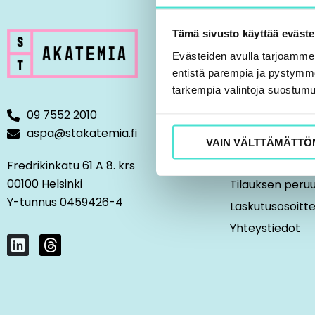
Tämä sivusto käyttää eväste
TIETOA MEIST
Evästeiden avulla tarjoamm
entistä parempia ja pystymme 
Hyvä tietää kou
tarkempia valintoja suostumu
Usein kysyttyä
09 7552 2010
Tietosuojaselos
aspa@stakatemia.fi
Tietoja evästei
VAIN VÄLTTÄMÄTTÖ
Tilaus- ja sop
Fredrikinkatu 61 A 8. krs
00100 Helsinki
Tilauksen peru
Y-tunnus 0459426-4
Laskutusosoitt
Yhteystiedot
L
T
i
h
n
r
k
e
e
a