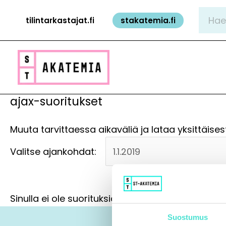
Siirry
Hae:
tilintarkastajat.fi
stakatemia.fi
sisältöön
ajax-suoritukset
Muuta tarvittaessa aikaväliä ja lataa yksittäisest
Valitse ajankohdat:
Sinulla ei ole suorituksia valitulla aikavälillä.
Suostumus