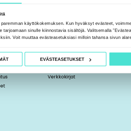
itä
Ä
RATKAISUMME
e paremman käyttökokemuksen. Kun hyväksyt evästeet, voimme
tarjoamaan sinulle kiinnostavia sisältöjä. Valitsemalla "Evästea
lutuksista
Taloushallinnon koulutukset
ksiin. Voit muuttaa evästeasetuksiasi milloin tahansa sivun alar
Tilintarkastajakoulutukset
te
ESG-valmennusohjelma
stä
Rajaton-koulutuspalvelu
MÄT
EVÄSTEASETUKSET
imusehdot
ESGpalvelu
utus
Verkkokirjat
eet