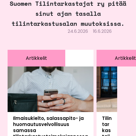
Suomen Tilintarkastajat ry pitää
sinut ajan tasalla
tilintarkastusalan muutoksissa.
24.6.2026
16.6.2026
Artikkelit
Artikkelit
Ilmaisukielto, salassapito- ja
Tilin
huomautusvelvollisuus
tar
samassa
kas