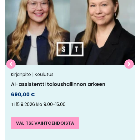
on
useampi
muunnelma.
Voit
tehdä
valinnat
tuotteen
sivulla.
Kirjanpito | Koulutus
AI-assistentti taloushallinnon arkeen
690,00
€
Ti 15.9.2026 klo 9.00-15.00
VALITSE VAIHTOEHDOISTA