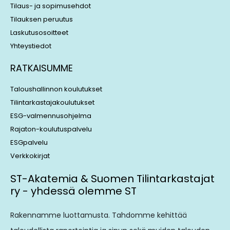
Tilaus- ja sopimusehdot
Tilauksen peruutus
Laskutusosoitteet
Yhteystiedot
RATKAISUMME
Taloushallinnon koulutukset
Tilintarkastajakoulutukset
ESG-valmennusohjelma
Rajaton-koulutuspalvelu
ESGpalvelu
Verkkokirjat
ST-Akatemia & Suomen Tilintarkastajat
ry - yhdessä olemme ST
Rakennamme luottamusta. Tahdomme kehittää