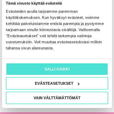
Rahoituslaskelma
Tämä sivusto käyttää evästeitä
86,00
€
(+ alv)
Evästeiden avulla tarjoamme paremman
käyttökokemuksen. Kun hyväksyt evästeet, voimme
LISÄÄ OSTOSKORIIN
kehittää palveluistamme entistä parempia ja pystymme
tarjoamaan sinulle kiinnostavia sisältöjä. Valitsemalla
"Evästeasetukset" voit tehdä tarkempia valintoja
suostumuksiin. Voit muuttaa evästeasetuksiasi milloin
KAIKKI KIRJAT
tahansa sivun alareunasta.
SALLI KAIKKI
EVÄSTEASETUKSET
VAIN VÄLTTÄMÄTTÖMÄT