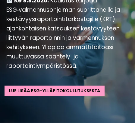
Ke 9.9.2026.
Koulutus tarjoaa
ESG‑valmennusohjelman suorittaneille ja
kestävyysraportointitarkastajille (KRT)
ajankohtaisen katsauksen kestävyyteen
liittyvän raportoinnin ja varmennuksen
kehitykseen. Ylläpidä ammattitaitoasi
muuttuvassa sääntely‑ ja
raportointiympäristössä.
LUE LISÄÄ ESG-YLLÄPITOKOULUTUKSESTA