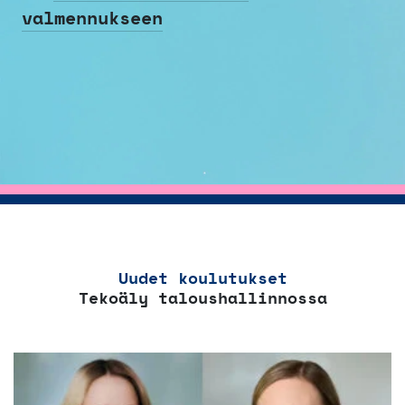
valmennukseen
Uudet koulutukset
Tekoäly taloushallinnossa
Tällä
tuotteella