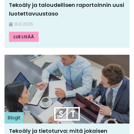
Tekoäly ja taloudellisen raportoinnin uusi
luotettavuustaso
16.6.2026
LUE LISÄÄ
Blogit
Tekoäly ja tietoturva: mitä jokaisen