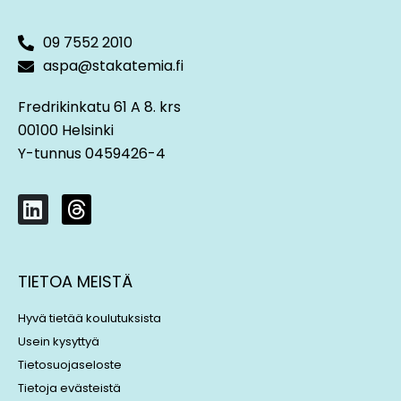
09 7552 2010
aspa@stakatemia.fi
Fredrikinkatu 61 A 8. krs
00100 Helsinki
Y-tunnus 0459426-4
L
T
i
h
n
r
k
e
TIETOA MEISTÄ
e
a
d
d
Hyvä tietää koulutuksista
i
s
Usein kysyttyä
n
Tietosuojaseloste
Tietoja evästeistä