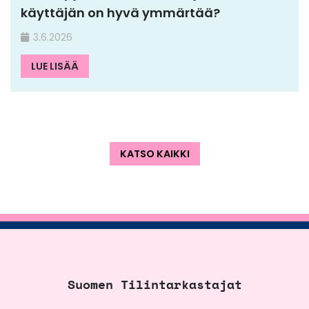
käyttäjän on hyvä ymmärtää?
3.6.2026
LUE LISÄÄ
KATSO KAIKKI
Suomen Tilintarkastajat