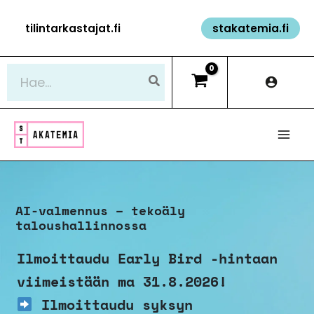
Siirry
tilintarkastajat.fi
stakatemia.fi
sisältöön
Hae:
AI-valmennus – tekoäly
taloushallinnossa
Ilmoittaudu Early Bird -hintaan
viimeistään ma 31.8.2026!
Ilmoittaudu syksyn