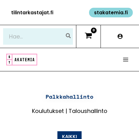
Siirry
tilintarkastajat.fi
stakatemia.fi
sisältöön
Hae:
Palkkahallinto
Koulutukset | Taloushallinto
KAIKKI