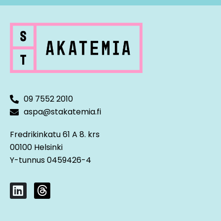
09 7552 2010
aspa@stakatemia.fi
Fredrikinkatu 61 A 8. krs
00100 Helsinki
Y-tunnus 0459426-4
L
T
i
h
n
r