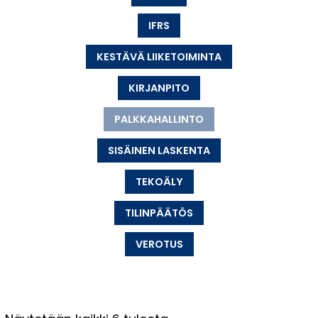
IFRS
KESTÄVÄ LIIKETOIMINTA
KIRJANPITO
PALKKAHALLINTO
SISÄINEN LASKENTA
TEKOÄLY
TILINPÄÄTÖS
VEROTUS