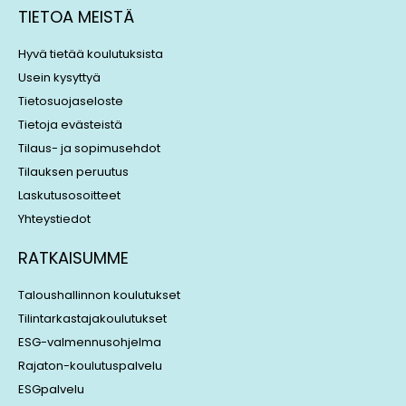
k
e
TIETOA MEISTÄ
e
a
d
d
Hyvä tietää koulutuksista
i
s
Usein kysyttyä
n
Tietosuojaseloste
Tietoja evästeistä
Tilaus- ja sopimusehdot
Tilauksen peruutus
Laskutusosoitteet
Yhteystiedot
RATKAISUMME
Taloushallinnon koulutukset
Tilintarkastajakoulutukset
ESG-valmennusohjelma
Rajaton-koulutuspalvelu
ESGpalvelu