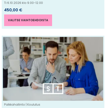
Ti 6.10.2026 klo 9.00-12.00
450,00
€
VALITSE VAIHTOEHDOISTA
Tällä
tuotteella
on
useampi
muunnelma.
Voit
tehdä
valinnat
tuotteen
sivulla.
Palkkahallinto | Koulutus