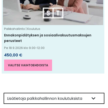
tehdä
valinnat
tuotteen
sivulla.
Palkkahallinto | Koulutus
Ennakonpidätyksen ja sosiaalivakuutusmaksujen
perusteet
Pe 18.9.2026 klo 9.00-12.00
450,00
€
VALITSE VAIHTOEHDOISTA
Lisätietoja palkkahallinnon koulutuksista