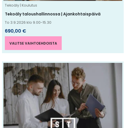
sivulla.
Tekoäly | Koulutus
Tekoäly taloushallinnossa | Ajankohtaispäivä
To 3.9.2026 klo 9.00-15.30
690,00
€
VALITSE VAIHTOEHDOISTA
Tällä
tuotteella
on
useampi
muunnelma.
Voit
tehdä
valinnat