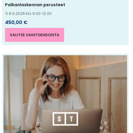
Palkanlaskennan perusteet
Ti 8.9.2026 klo 9.00-12.00
450,00
€
VALITSE VAIHTOEHDOISTA
Tällä
tuotteella
on
useampi
muunnelma.
Voit
tehdä
valinnat
tuotteen