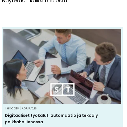
Näytetään kaikki 6 tulosta
Tällä
tuotteella
on
useampi
muunnelma.
Voit
tehdä
valinnat
tuotteen
sivulla.
Tekoäly | Koulutus
Digitaaliset työkalut, automaatio ja tekoäly
palkkahallinnossa