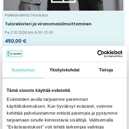
tuotteen
sivulla.
Palkkahallinto | Koulutus
Tulorekisteri ja viranomaisilmoittaminen
Pe 2.10.2026 klo 9.00-12.00
450,00
€
VALITSE VAIHTOEHDOISTA
Suostumus
Yksityiskohdat
Tietoja
Tällä
tuotteella
Tämä sivusto käyttää evästeitä
on
Evästeiden avulla tarjoamme paremman
useampi
käyttökokemuksen. Kun hyväksyt evästeet, voimme
muunnelma.
kehittää palveluistamme entistä parempia ja pystymme
Voit
tarjoamaan sinulle kiinnostavia sisältöjä. Valitsemalla
tehdä
"Evästeasetukset" voit tehdä tarkempia valintoja