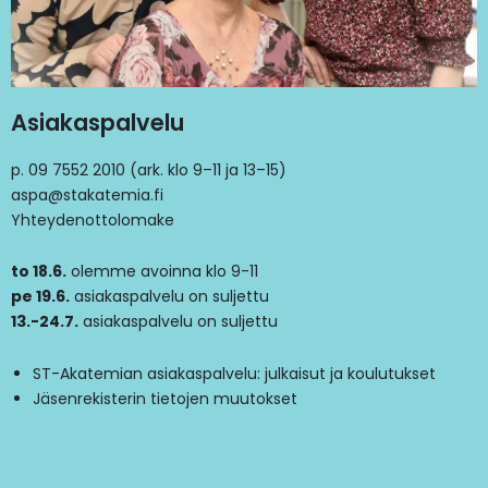
Asiakaspalvelu
p. 09 7552 2010 (ark. klo 9–11 ja 13–15)
aspa@stakatemia.fi
Yhteydenottolomake
to 18.6.
olemme avoinna klo 9-11
pe 19.6.
asiakaspalvelu on suljettu
13.-24.7.
asiakaspalvelu on suljettu
ST-Akatemian asiakaspalvelu: julkaisut ja koulutukset
Jäsenrekisterin tietojen muutokset