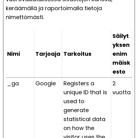
keräämällä ja raportoimalla tietoja
nimettömästi.
Säilyt
yksen
Nimi
Tarjoaja
Tarkoitus
enim
mäisk
esto
_ga
Google
Registers a
2
unique ID that is
vuotta
used to
generate
statistical data
on how the
visitor uses the