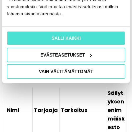
suostumuksiin. Voit muuttaa evästeasetuksiasi milloin
tahansa sivun alareunasta.
Markkinointi (26)
Markkinointievästeitä käytetään
SALLI KAIKKI
verkkosivustoilla kävijöiden seurantaan.
Tarkoituksena on näyttää mainoksia, jotka
EVÄSTEASETUKSET
ovat sopivia ja kiinnostavia yksittäisille
käyttäjille, ja siten arvokkaampia julkaisijoille
VAIN VÄLTTÄMÄTTÖMÄT
ja kolmansien osapuolten mainostajille.
Säilyt
yksen
Nimi
Tarjoaja
Tarkoitus
enim
mäisk
esto