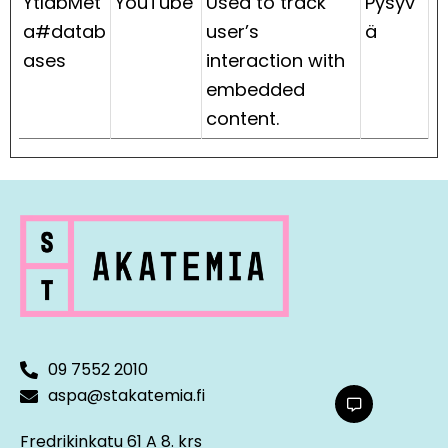
YtIdbMet
YouTube
Used to track
Pysyv
a#datab
user’s
ä
ases
interaction with
embedded
content.
09 7552 2010
aspa@stakatemia.fi
Fredrikinkatu 61 A 8. krs