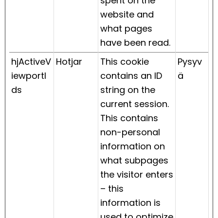
spent on the
website and
what pages
have been read.
hjActiveV
Hotjar
This cookie
Pysyv
iewportI
contains an ID
ä
ds
string on the
current session.
This contains
non-personal
information on
what subpages
the visitor enters
– this
information is
used to optimize