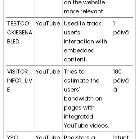
on the website
more relevant.
TESTCO
YouTube
Used to track
1
OKIESENA
user’s
päivä
BLED
interaction with
embedded
content.
VISITOR_
YouTube
Tries to
180
INFO1_LIV
estimate the
päivä
E
users'
ä
bandwidth on
pages with
integrated
YouTube videos.
YSC
YouTube
Registers a
Istunt