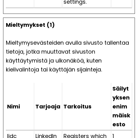
settings.
Mieltymykset (1)
Mieltymysevästeiden avulla sivusto tallentaa
tietoja, jotka muuttavat sivuston
käyttäytymistä ja ulkonäköä, kuten
kielivalintoja tai käyttäjän sijainteja.
Säilyt
yksen
Nimi
Tarjoaja
Tarkoitus
enim
mäisk
esto
lidc
LinkedIn
Registers which
1