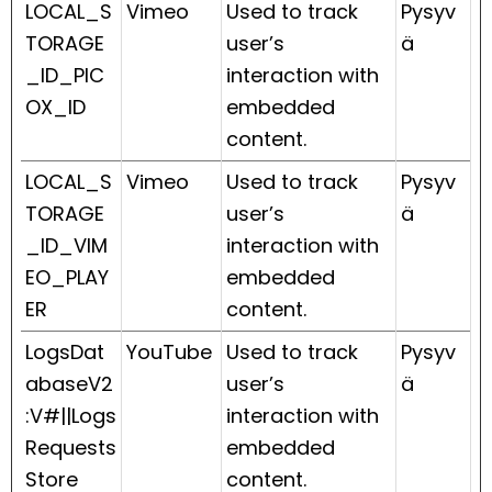
LOCAL_S
Vimeo
Used to track
Pysyv
TORAGE
user’s
ä
_ID_PIC
interaction with
OX_ID
embedded
content.
LOCAL_S
Vimeo
Used to track
Pysyv
TORAGE
user’s
ä
_ID_VIM
interaction with
EO_PLAY
embedded
ER
content.
LogsDat
YouTube
Used to track
Pysyv
abaseV2
user’s
ä
:V#||Logs
interaction with
Requests
embedded
Store
content.