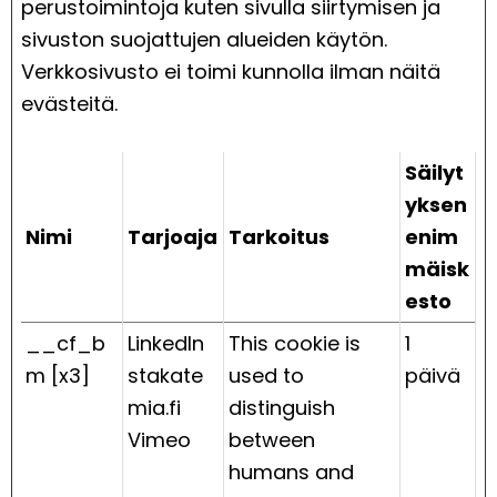
perustoimintoja kuten sivulla siirtymisen ja
sivuston suojattujen alueiden käytön.
Verkkosivusto ei toimi kunnolla ilman näitä
evästeitä.
Säilyt
yksen
Nimi
Tarjoaja
Tarkoitus
enim
mäisk
esto
__cf_b
LinkedIn
This cookie is
1
m [x3]
stakate
used to
päivä
mia.fi
distinguish
Vimeo
between
humans and