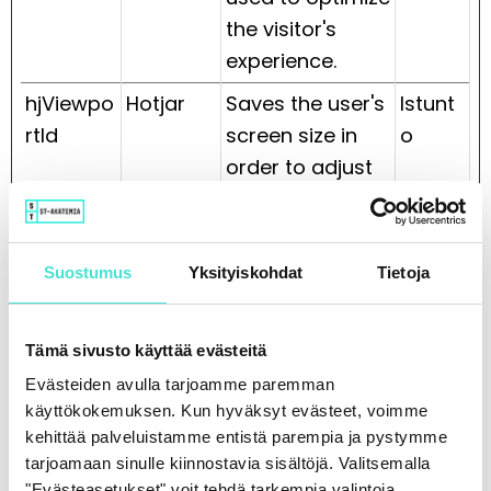
the visitor's
experience.
hjViewpo
Hotjar
Saves the user's
Istunt
rtId
screen size in
o
order to adjust
the size of
images on the
website.
Suostumus
Yksityiskohdat
Tietoja
vuid
Vimeo
Collects data on
2
the user's visits
vuotta
Tämä sivusto käyttää evästeitä
to the website,
Evästeiden avulla tarjoamme paremman
such as which
käyttökokemuksen. Kun hyväksyt evästeet, voimme
pages have
kehittää palveluistamme entistä parempia ja pystymme
been read.
tarjoamaan sinulle kiinnostavia sisältöjä. Valitsemalla
"Evästeasetukset" voit tehdä tarkempia valintoja