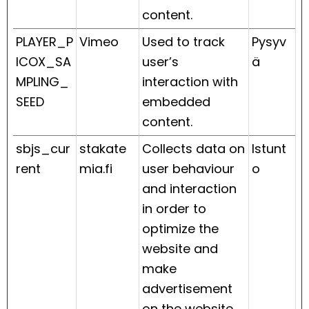
content.
PLAYER_P
Vimeo
Used to track
Pysyv
ICOX_SA
user’s
ä
MPLING_
interaction with
SEED
embedded
content.
sbjs_cur
stakate
Collects data on
Istunt
rent
mia.fi
user behaviour
o
and interaction
in order to
optimize the
website and
make
advertisement
on the website