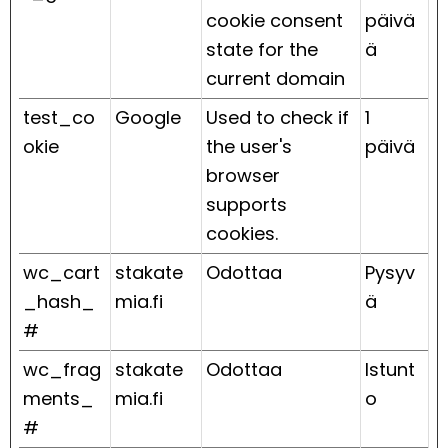
cookie consent
päivä
state for the
ä
current domain
test_co
Google
Used to check if
1
okie
the user's
päivä
browser
supports
cookies.
wc_cart
stakate
Odottaa
Pysyv
_hash_
mia.fi
ä
#
wc_frag
stakate
Odottaa
Istunt
ments_
mia.fi
o
#