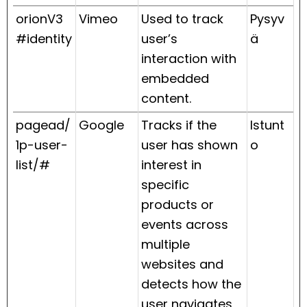
orionV3
Vimeo
Used to track
Pysyv
#identity
user’s
ä
interaction with
embedded
content.
pagead/
Google
Tracks if the
Istunt
1p-user-
user has shown
o
list/#
interest in
specific
products or
events across
multiple
websites and
detects how the
user navigates