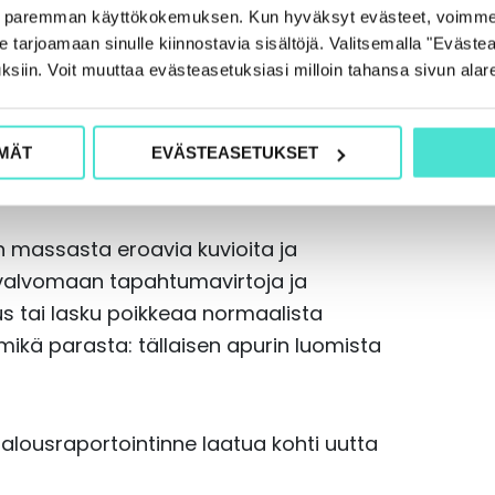
maan datan laatua ja prosesseja jo
e paremman käyttökokemuksen. Kun hyväksyt evästeet, voimme
tarjoamaan sinulle kiinnostavia sisältöjä. Valitsemalla "Evästea
ksiin. Voit muuttaa evästeasetuksiasi milloin tahansa sivun alar
nhimillisiä virheitä sattuu aina. Siksi
MÄT
EVÄSTEASETUKSET
rointia.
 massasta eroavia kuvioita ja
 valvomaan tapahtumavirtoja ja
us tai lasku poikkeaa normaalista
 mikä parasta: tällaisen apurin luomista
alousraportointinne laatua kohti uutta