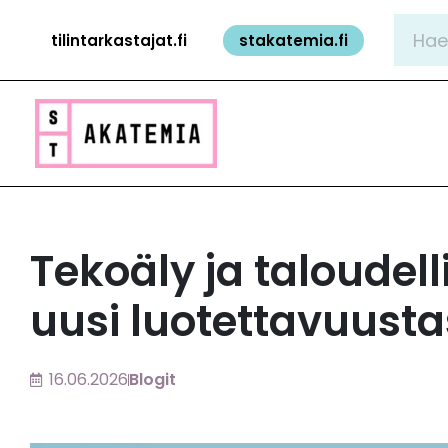
Siirry
Hae:
tilintarkastajat.fi
stakatemia.fi
sisältöön
Tekoäly ja taloudell
uusi luotettavuust
16.06.2026
Blogit