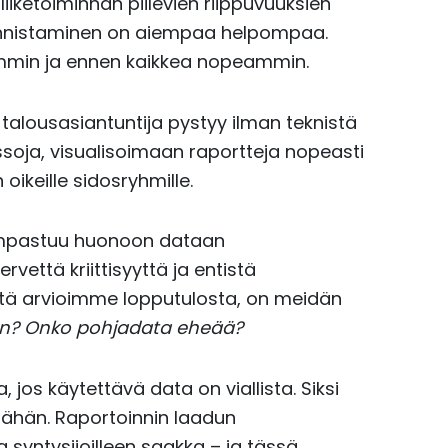
y, liiketoiminnan piilevien riippuvuuksien
 tunnistaminen on aiempaa helpompaa.
mmin ja ennen kaikkea nopeammin.
alousasiantuntija pystyy ilman teknistä
oja, visualisoimaan raportteja nopeasti
oikeille sidosryhmille.
kompastuu huonoon dataan
rvettä kriittisyyttä ja entistä
ttä arvioimme lopputulosta, on meidän
an? Onko pohjadata eheää?
 jos käytettävä data on viallista. Siksi
ähän. Raportoinnin laadun
 syntysijoilleen saakka – ja tässä