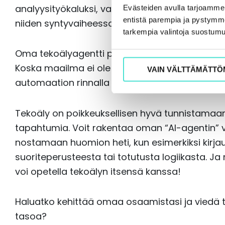
analyysityökaluksi, vaan valjastaa se paranta
Evästeiden avulla tarjoamm
entistä parempia ja pystymme 
niiden syntyvaiheessa.
tarkempia valintoja suostumu
Oma tekoälyagentti poikkeamien vahtina
Koska maailma ei ole täydellinen, poikkeamia ja i
VAIN VÄLTTÄMÄTTÖ
automaation rinnalla tarvitaan jatkuvaa monito
Tekoäly on poikkeuksellisen hyvä tunnistamaan
tapahtumia. Voit rakentaa oman “AI-agentin”
nostamaan huomion heti, kun esimerkiksi kirja
suoriteperusteesta tai totutusta logiikasta. Ja
voi opetella tekoälyn itsensä kanssa!
Haluatko kehittää omaa osaamistasi ja viedä t
tasoa?