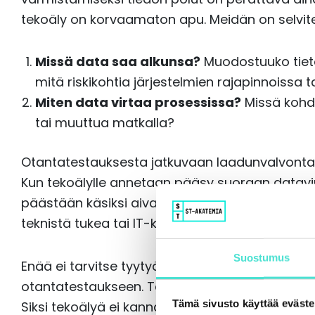
tekoäly on korvaamaton apu. Meidän on selvit
Missä data saa alkunsa?
Muodostuuko tieto 
mitä riskikohtia järjestelmien rajapinnoissa t
Miten data virtaa prosessissa?
Missä kohdi
tai muuttua matkalla?
Otantatestauksesta jatkuvaan laadunvalvont
Kun tekoälylle annetaan pääsy suoraan datavirt
päästään käsiksi aivan uudenlaiseen tehokkuu
teknistä tukea tai IT-kumppania, mutta vaiva m
Suostumus
Enää ei tarvitse tyytyä pistokokeisiin tai histori
otantatestaukseen. Tekoäly pystyy analysoimaan
Tämä sivusto käyttää eväste
Siksi tekoälyä ei kannata jättää vain raportoi