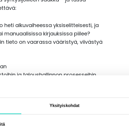
ettävä:
heti alkuvaiheessa yksiselitteisesti, ja
ai manuaalisissa kirjauksissa piilee?
n tieto on vaarassa vääristyä, viivästyä
aan
oihin ja taloushallinnon prosesseihin,
teen. Tässä vaiheessa tarvitaan usein
aksaa itsensä takaisin.
Yksityiskohdat
allisen datan jälkikäteiseen
 tietovirrat kattavasti reaaliajassa.
itä
ntiprosessin loppupäähän