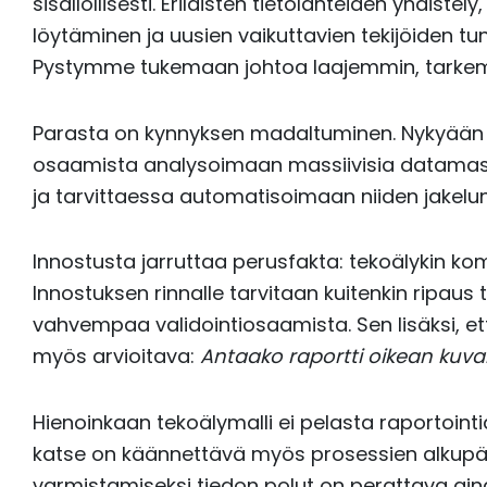
sisällöllisesti. Erilaisten tietolähteiden yhdistel
löytäminen ja uusien vaikuttavien tekijöiden
Pystymme tukemaan johtoa laajemmin, tarke
Parasta on kynnyksen madaltuminen. Nykyään t
osaamista analysoimaan massiivisia datamass
ja tarvittaessa automatisoimaan niiden jakelun 
Innostusta jarruttaa perusfakta: tekoälykin 
Innostuksen rinnalle tarvitaan kuitenkin ripaus te
vahvempaa validointiosaamista. Sen lisäksi, e
myös arvioitava:
Antaako raportti oikean kuv
Hienoinkaan tekoälymalli ei pelasta raportointia,
katse on käännettävä myös prosessien alkupä
varmistamiseksi tiedon polut on perattava aina