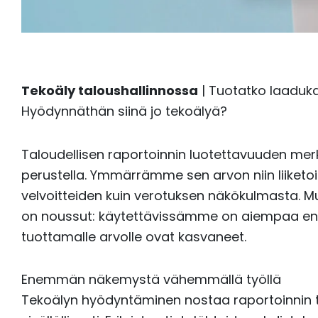
Tekoäly taloushallinnossa
| Tuotatko laaduka
Hyödynnäthän siinä jo tekoälyä?
Taloudellisen raportoinnin luotettavuuden merki
perustella. Ymmärrämme sen arvon niin liiketo
velvoitteiden kuin verotuksen näkökulmasta. M
on noussut: käytettävissämme on aiempaa en
tuottamalle arvolle ovat kasvaneet.
Enemmän näkemystä vähemmällä työllä
Tekoälyn hyödyntäminen nostaa raportoinnin ta