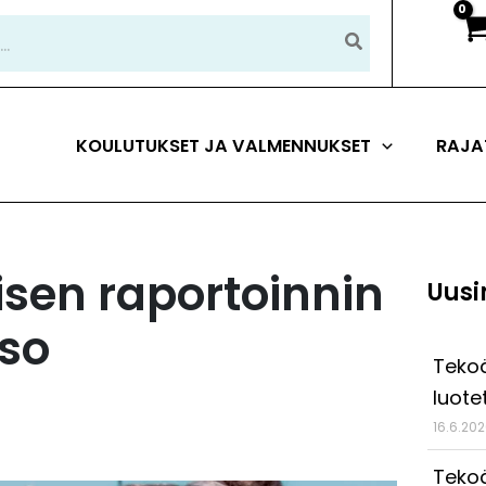
KOULUTUKSET JA VALMENNUKSET
RAJA
isen raportoinnin
Uusi
aso
Tekoä
luote
16.6.20
Tekoä