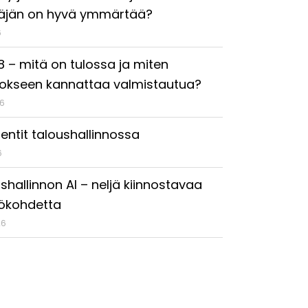
täjän on hyvä ymmärtää?
6
18 – mitä on tulossa ja miten
okseen kannattaa valmistautua?
26
entit taloushallinnossa
6
shallinnon AI – neljä kiinnostavaa
ökohdetta
26