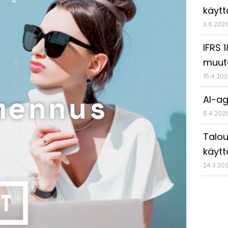
käyt
3.6.202
IFRS 
muut
15.4.20
AI-ag
8.4.202
Talou
käytt
24.3.20