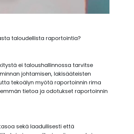
sta taloudellista raportointia?
tystä ei taloushallinnossa tarvitse
iminnan johtamisen, lakisääteisten
utta tekoälyn myötä raportoinnin rima
emmän tietoa ja odotukset raportoinnin
soa sekä laadullisesti että