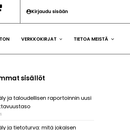
Kirjaudu sisään
TON
VERKKOKIRJAT
TIETOA MEISTÄ
mmat sisällöt
ly ja taloudellisen raportoinnin uusi
ttavuustaso
26
ly ja tietoturva: mitä jokaisen