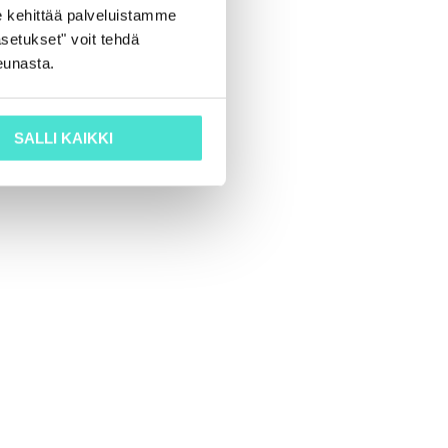
 kehittää palveluistamme
setukset" voit tehdä
eunasta.
SALLI KAIKKI