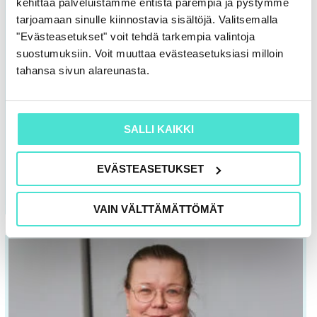
kehittää palveluistamme entistä parempia ja pystymme
Voit
tarjoamaan sinulle kiinnostavia sisältöjä. Valitsemalla
tehdä
"Evästeasetukset" voit tehdä tarkempia valintoja
valinnat
suostumuksiin. Voit muuttaa evästeasetuksiasi milloin
tuotteen
tahansa sivun alareunasta.
sivulla.
Kestävä liiketoiminta | Koulutus
Kestävyystietojen raportointi pk-yrityksessä​
SALLI KAIKKI
Ke-to 9.-10.9.2026 klo 9.00-15.00
1 390,00
€
EVÄSTEASETUKSET
VALITSE VAIHTOEHDOISTA
VAIN VÄLTTÄMÄTTÖMÄT
Tällä
tuotteella
on
useampi