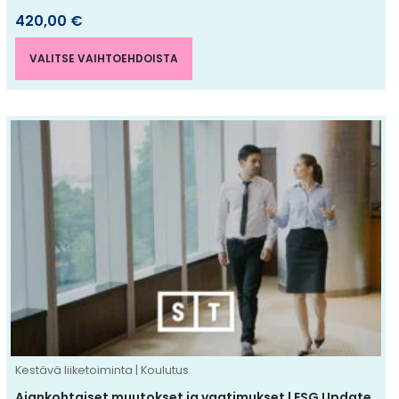
420,00
€
VALITSE VAIHTOEHDOISTA
Tällä
tuotteella
on
useampi
muunnelma.
Voit
tehdä
valinnat
tuotteen
sivulla.
Kestävä liiketoiminta | Koulutus
Ajankohtaiset muutokset ja vaatimukset | ESG Update