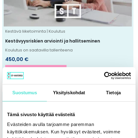
tehdä
valinnat
tuotteen
sivulla.
Kestävä liiketoiminta | Koulutus
Kestävyysriskien arviointi ja hallitseminen
Koulutus on saatavilla tallenteena
450,00
€
VALITSE VAIHTOEHDOISTA
Suostumus
Yksityiskohdat
Tietoja
Tällä
tuotteella
on
Tämä sivusto käyttää evästeitä
useampi
Evästeiden avulla tarjoamme paremman
muunnelma.
käyttökokemuksen. Kun hyväksyt evästeet, voimme