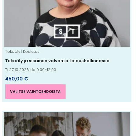
muunnelma.
Voit
tehdä
valinnat
tuotteen
sivulla.
Tekoäly | Koulutus
Tekoäly ja sisäinen valvonta taloushallinnossa
Ti 27.10.2026 klo 9.00-12.00
450,00
€
VALITSE VAIHTOEHDOISTA
Tällä
tuotteella
on