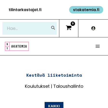
Siirry
tilintarkastajat.fi
stakatemia.fi
sisältöön
Hae:
Kestävä liiketoiminta
Koulutukset | Taloushallinto
KAIKKI