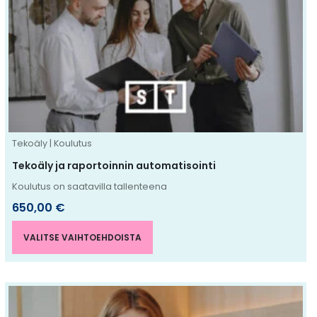
useampi
muunnelma.
Voit
tehdä
valinnat
tuotteen
sivulla.
Tekoäly | Koulutus
Tekoäly ja raportoinnin automatisointi
Koulutus on saatavilla tallenteena
650,00
€
VALITSE VAIHTOEHDOISTA
Tällä
tuotteella