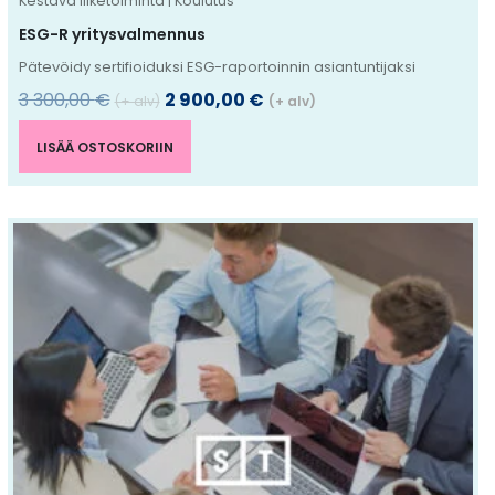
Kestävä liiketoiminta | Koulutus
ESG-R yritysvalmennus
Pätevöidy sertifioiduksi ESG-raportoinnin asiantuntijaksi
3 300,00
€
2 900,00
€
(+ alv)
(+ alv)
LISÄÄ OSTOSKORIIN
Tällä
tuotteella
on
useampi
muunnelma.
Voit
tehdä
valinnat
tuotteen