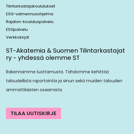
Tilintarkastajakoulutukset
ESG-valmennusohjelma
Rajaton-koulutuspalvelu
ESGpalvelu
Verkkokirjat
ST-Akatemia & Suomen Tilintarkastajat
ry - yhdessä olemme ST
Rakennamme luottamusta. Tahdomme kehittää
taloudellista raportointia ja sinun sekä muiden talouden
ammattilaisten osaamista.
TILAA UUTISKIRJE