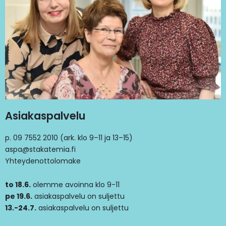
Asiakaspalvelu
p. 09 7552 2010 (ark. klo 9–11 ja 13–15)
aspa@stakatemia.fi
Yhteydenottolomake
to 18.6.
olemme avoinna klo 9-11
pe 19.6.
asiakaspalvelu on suljettu
13.-24.7.
asiakaspalvelu on suljettu