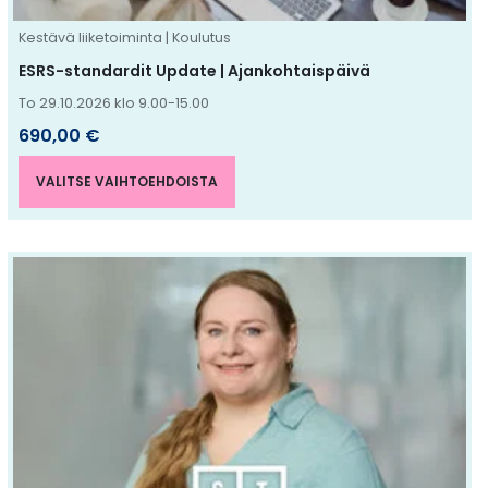
sivulla.
Kestävä liiketoiminta | Koulutus
ESRS-standardit Update | Ajankohtaispäivä
To 29.10.2026 klo 9.00-15.00
690,00
€
VALITSE VAIHTOEHDOISTA
Tällä
tuotteella
on
useampi
muunnelma.
Voit
tehdä
valinnat