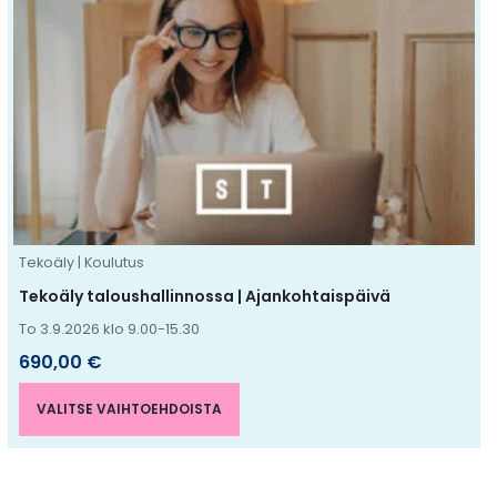
on
useampi
muunnelma.
Voit
tehdä
valinnat
tuotteen
sivulla.
Tekoäly | Koulutus
Tekoäly taloushallinnossa | Ajankohtaispäivä
To 3.9.2026 klo 9.00-15.30
690,00
€
VALITSE VAIHTOEHDOISTA