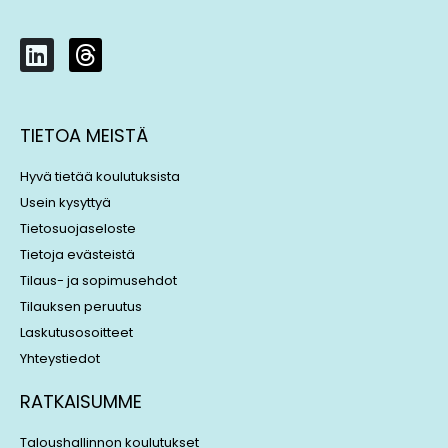
L
T
i
h
n
r
k
e
TIETOA MEISTÄ
e
a
d
d
Hyvä tietää koulutuksista
i
s
Usein kysyttyä
n
Tietosuojaseloste
Tietoja evästeistä
Tilaus- ja sopimusehdot
Tilauksen peruutus
Laskutusosoitteet
Yhteystiedot
RATKAISUMME
Taloushallinnon koulutukset