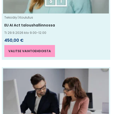
tuotteen
sivulla.
Tekoäly | Koulutus
EU AI Act taloushallinnossa
Ti 29.9.2026 klo 9.00-12.00
450,00
€
VALITSE VAIHTOEHDOISTA
Tällä
tuotteella
on
useampi
muunnelma.
Voit