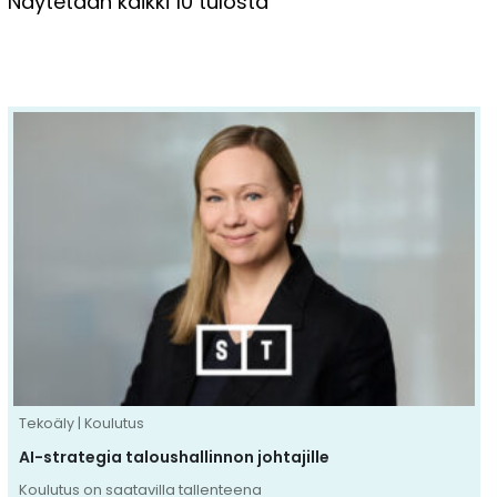
Näytetään kaikki 10 tulosta
Tällä
tuotteella
on
useampi
muunnelma.
Voit
tehdä
valinnat
tuotteen
sivulla.
Tekoäly | Koulutus
AI-strategia taloushallinnon johtajille
Koulutus on saatavilla tallenteena