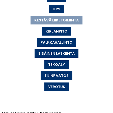
IFRS
KESTÄVÄ LIIKETOIMINTA
KIRJANPITO
PALKKAHALLINTO
SISÄINEN LASKENTA
TEKOÄLY
TILINPÄÄTÖS
VEROTUS