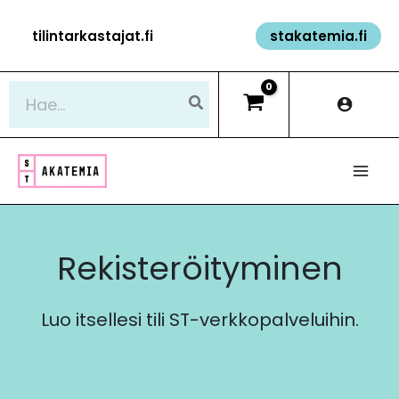
Siirry
tilintarkastajat.fi
stakatemia.fi
sisältöön
Hae:
Rekisteröityminen
Luo itsellesi tili ST-verkkopalveluihin.