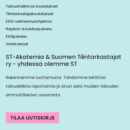
Taloushallinnon koulutukset
Tilintarkastajakoulutukset
ESG-valmennusohjelma
Rajaton-koulutuspalvelu
ESGpalvelu
Verkkokirjat
ST-Akatemia & Suomen Tilintarkastajat
ry - yhdessä olemme ST
Rakennamme luottamusta. Tahdomme kehittää
taloudellista raportointia ja sinun sekä muiden talouden
ammattilaisten osaamista.
TILAA UUTISKIRJE