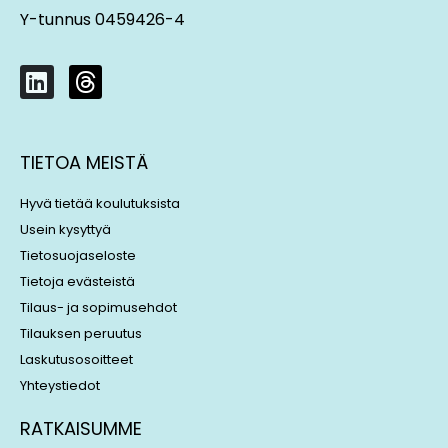
Y-tunnus 0459426-4
L
T
i
h
n
r
k
e
TIETOA MEISTÄ
e
a
d
d
Hyvä tietää koulutuksista
i
s
Usein kysyttyä
n
Tietosuojaseloste
Tietoja evästeistä
Tilaus- ja sopimusehdot
Tilauksen peruutus
Laskutusosoitteet
Yhteystiedot
RATKAISUMME