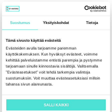
Sukunimi
*
Suostumus
Yksityiskohdat
Tietoja
Sähköposti
*
Tämä sivusto käyttää evästeitä
Evästeiden avulla tarjoamme paremman
käyttökokemuksen. Kun hyväksyt evästeet, voimme
Kirjautumisohjeet lähetetään tähän osoitteeseen.
kehittää palveluistamme entistä parempia ja pystymme
tarjoamaan sinulle kiinnostavia sisältöjä. Valitsemalla
Matkapuhelin
*
"Evästeasetukset" voit tehdä tarkempia valintoja
suostumuksiin. Voit muuttaa evästeasetuksiasi milloin
tahansa sivun alareunasta.
Tehtävänimike
*
SALLI KAIKKI