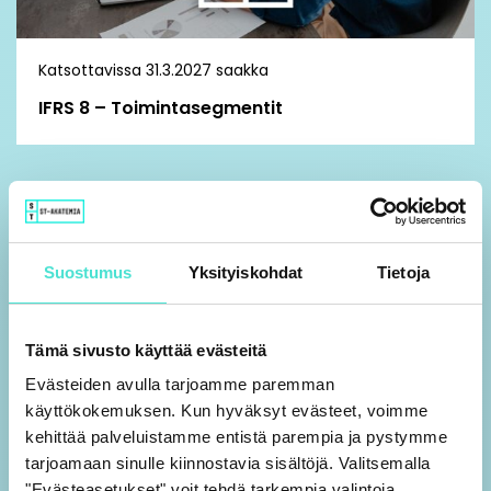
Katsottavissa 31.3.2027 saakka
IFRS 8 – Toimintasegmentit
Konsernitilinpäätös
Suostumus
Yksityiskohdat
Tietoja
Tämä sivusto käyttää evästeitä
Evästeiden avulla tarjoamme paremman
Koulutus | Tallenne
käyttökokemuksen. Kun hyväksyt evästeet, voimme
kehittää palveluistamme entistä parempia ja pystymme
tarjoamaan sinulle kiinnostavia sisältöjä. Valitsemalla
"Evästeasetukset" voit tehdä tarkempia valintoja