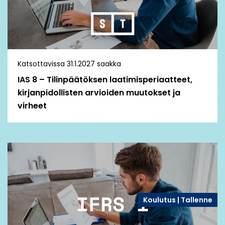
Katsottavissa 31.1.2027 saakka
IAS 8 – Tilinpäätöksen laatimisperiaatteet,
kirjanpidollisten arvioiden muutokset ja
virheet
Koulutus | Tallenne