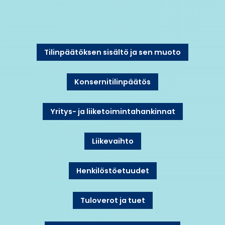
Tilinpäätöksen sisältö ja sen muoto
Konsernitilinpäätös
Yritys- ja liiketoimintahankinnat
Liikevaihto​
Henkilöstöetuudet​
Tuloverot ja tuet