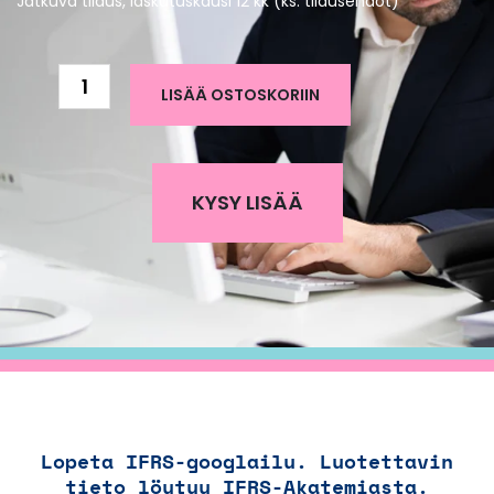
Jatkuva tilaus, laskutuskausi 12 kk (ks.
tilausehdot
)
IFRS-
LISÄÄ OSTOSKORIIN
Akatemia
määrä
KYSY LISÄÄ
Lopeta IFRS-googlailu. Luotettavin
tieto löytyy IFRS-Akatemiasta.