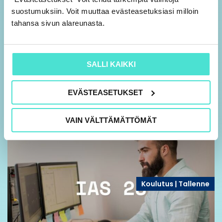
suostumuksiin. Voit muuttaa evästeasetuksiasi milloin
tahansa sivun alareunasta.
Katsottavissa 28.2.2027 saakka
IAS 21 – Ulkomaanrahan määräiset
SALLI KAIKKI
tapahtumat ja ulkomaisten yksiköiden
muuntaminen
EVÄSTEASETUKSET
VAIN VÄLTTÄMÄTTÖMÄT
Koulutus | Tallenne