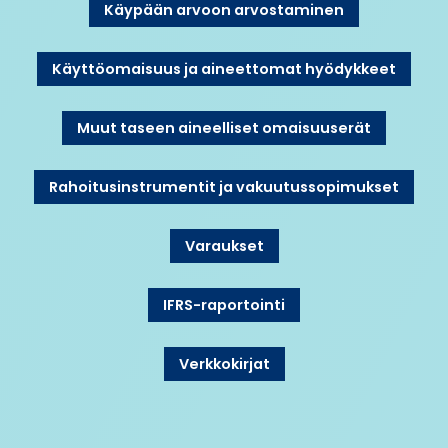
Käypään arvoon arvostaminen
Käyttöomaisuus ja aineettomat hyödykkeet
Muut taseen aineelliset omaisuuserät
Rahoitusinstrumentit ja vakuutussopimukset
Varaukset
IFRS-raportointi
Verkkokirjat