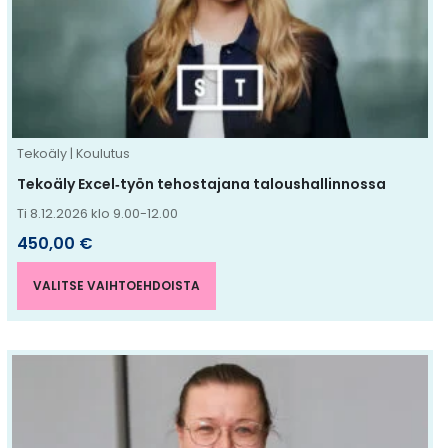
Voit
tehdä
valinnat
tuotteen
sivulla.
Tekoäly | Koulutus
Tekoäly Excel‑työn tehostajana taloushallinnossa
Ti 8.12.2026 klo 9.00-12.00
450,00
€
VALITSE VAIHTOEHDOISTA
Tällä
tuotteella
on