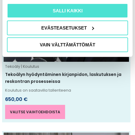
on
useampi
SALLI KAIKKI
muunnelma.
Voit
EVÄSTEASETUKSET
tehdä
valinnat
VAIN VÄLTTÄMÄTTÖMÄT
tuotteen
sivulla.
Tekoäly | Koulutus
Tekoälyn hyödyntäminen kirjanpidon, laskutuksen ja
reskontran prosesseissa
Koulutus on saatavilla tallenteena
650,00
€
VALITSE VAIHTOEHDOISTA