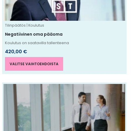
valinnat
tuotteen
sivulla.
Tilinpäätös | Koulutus
Negatiivinen oma pääoma
Koulutus on saatavilla tallenteena
420,00
€
VALITSE VAIHTOEHDOISTA
Tällä
tuotteella
on
useampi
muunnelma.
Voit