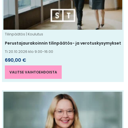
tehdä
valinnat
tuotteen
sivulla.
Tilinpäätös | Koulutus
Perustajaurakoinnin tilinpäätös- ja verotuskysymykset
Ti 20.10.2026 klo 9.00-16.00
690,00
€
VALITSE VAIHTOEHDOISTA
Tällä
tuotteella
on
useampi
muunnelma.