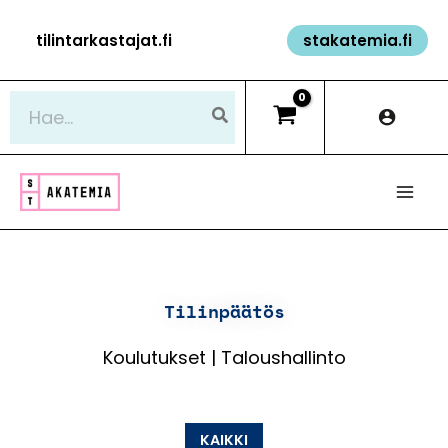
Siirry
tilintarkastajat.fi
stakatemia.fi
sisältöön
Hae:
Tilinpäätös
Koulutukset | Taloushallinto
KAIKKI