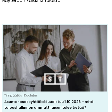
Näytetään kaikki 13 tulosta
Tällä
tuotteella
on
useampi
muunnelma.
Voit
tehdä
valinnat
tuotteen
sivulla.
Tilinpäätös | Koulutus
Asunto-osakeyhtiölaki uudistuu 1.10.2026 – mitä
taloushallinnon ammattilaisen tulee tietää?