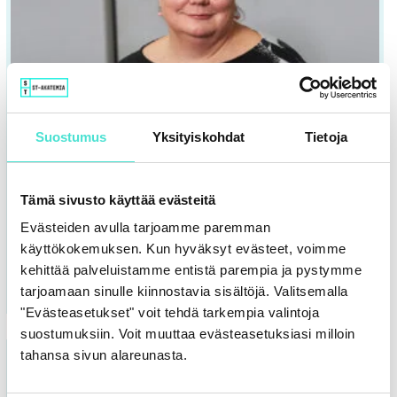
useampi
muunnelma.
Voit
tehdä
valinnat
tuotteen
Suostumus
Yksityiskohdat
Tietoja
sivulla.
Tekoäly | Koulutus
Tekoäly ja sisäinen valvonta taloushallinnossa
Tämä sivusto käyttää evästeitä
Ti 27.10.2026 klo 9.00-12.00
Evästeiden avulla tarjoamme paremman
450,00
€
käyttökokemuksen. Kun hyväksyt evästeet, voimme
kehittää palveluistamme entistä parempia ja pystymme
VALITSE VAIHTOEHDOISTA
tarjoamaan sinulle kiinnostavia sisältöjä. Valitsemalla
"Evästeasetukset" voit tehdä tarkempia valintoja
suostumuksiin. Voit muuttaa evästeasetuksiasi milloin
Tällä
tahansa sivun alareunasta.
tuotteella