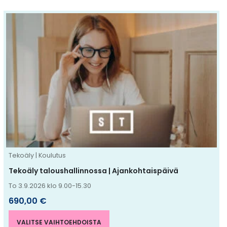
Tällä
tuotteella
on
useampi
muunnelma.
Voit
tehdä
valinnat
tuotteen
sivulla.
Tekoäly | Koulutus
Tekoäly taloushallinnossa | Ajankohtaispäivä
To 3.9.2026 klo 9.00-15.30
690,00
€
VALITSE VAIHTOEHDOISTA