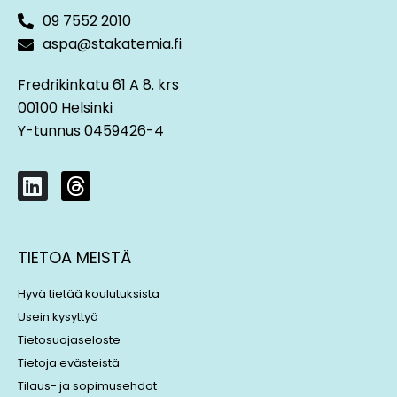
09 7552 2010
aspa@stakatemia.fi
Fredrikinkatu 61 A 8. krs
00100 Helsinki
Y-tunnus 0459426-4
L
T
i
h
n
r
k
e
TIETOA MEISTÄ
e
a
d
d
Hyvä tietää koulutuksista
i
s
Usein kysyttyä
n
Tietosuojaseloste
Tietoja evästeistä
Tilaus- ja sopimusehdot