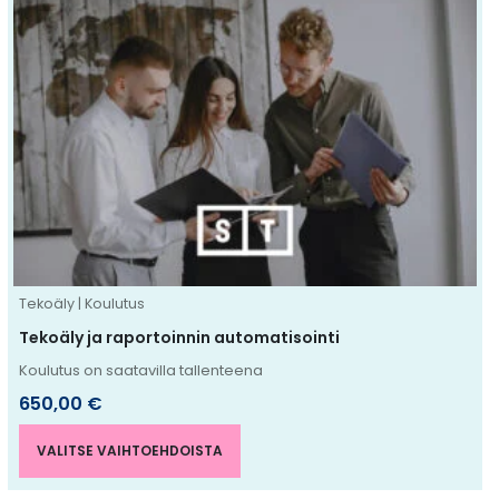
Tällä
tuotteella
on
useampi
muunnelma.
Voit
tehdä
valinnat
tuotteen
sivulla.
Tekoäly | Koulutus
Tekoäly ja raportoinnin automatisointi
Koulutus on saatavilla tallenteena
650,00
€
VALITSE VAIHTOEHDOISTA