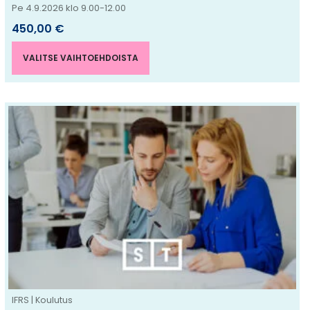
Pe 4.9.2026 klo 9.00-12.00
450,00
€
VALITSE VAIHTOEHDOISTA
Tällä
tuotteella
on
useampi
muunnelma.
Voit
tehdä
valinnat
tuotteen
sivulla.
IFRS | Koulutus