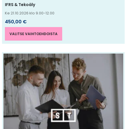
IFRS & Tekoäly
Ke 21.10.2026 klo 9.00-12.00
450,00
€
VALITSE VAIHTOEHDOISTA
Tällä
tuotteella
on
useampi
muunnelma.
Voit
tehdä
valinnat
tuotteen