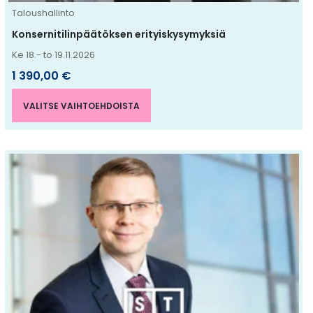
sivulla.
Taloushallinto
Konsernitilinpäätöksen erityiskysymyksiä
Ke 18.- to 19.11.2026
1 390,00
€
VALITSE VAIHTOEHDOISTA
Tällä
tuotteella
on
useampi
muunnelma.
Voit
tehdä
valinnat