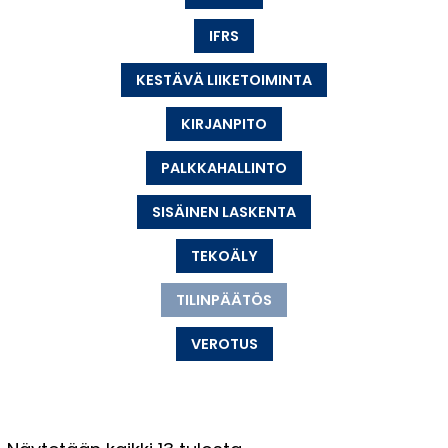
IFRS
KESTÄVÄ LIIKETOIMINTA
KIRJANPITO
PALKKAHALLINTO
SISÄINEN LASKENTA
TEKOÄLY
TILINPÄÄTÖS
VEROTUS