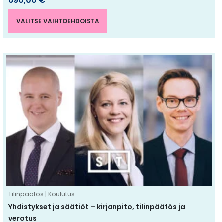
690,00
€
VALITSE VAIHTOEHDOISTA
Tällä
tuotteella
on
useampi
muunnelma.
Voit
tehdä
valinnat
tuotteen
sivulla.
Tilinpäätös | Koulutus
Yhdistykset ja säätiöt – kirjanpito, tilinpäätös ja
verotus