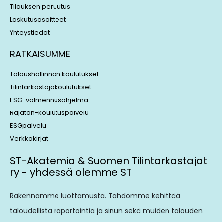
Tilauksen peruutus
Laskutusosoitteet
Yhteystiedot
RATKAISUMME
Taloushallinnon koulutukset
Tilintarkastajakoulutukset
ESG-valmennusohjelma
Rajaton-koulutuspalvelu
ESGpalvelu
Verkkokirjat
ST-Akatemia & Suomen Tilintarkastajat
ry - yhdessä olemme ST
Rakennamme luottamusta. Tahdomme kehittää
taloudellista raportointia ja sinun sekä muiden talouden