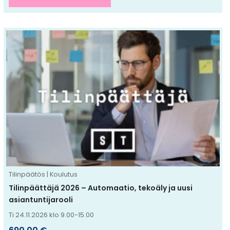
Tällä
tuotteella
on
useampi
muunnelma.
Voit
tehdä
valinnat
tuotteen
sivulla.
Tilinpäätös | Koulutus
Tilinpäättäjä 2026 – Automaatio, tekoäly ja uusi
asiantuntijarooli
Ti 24.11.2026 klo 9.00-15.00