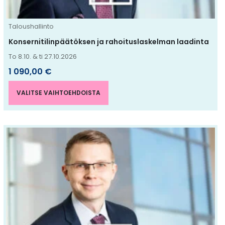
tuotteen
sivulla.
Taloushallinto
Konsernitilinpäätöksen ja rahoituslaskelman laadinta
To 8.10. & ti 27.10.2026
1 090,00
€
VALITSE VAIHTOEHDOISTA
Tällä
tuotteella
on
useampi
muunnelma.
Voit
tehdä