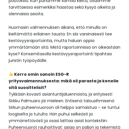
päätöksiä. Kun puhumme samaa kieltä, osaamme
tarvittaessa esimerkiksi haastaa sekä kysyä oikeita ja
olennaisia asioita.
Huomasin valmennuksen aikana, että minulla on
kieltämättä erilainen tausta. En siis varsinaisesti tee
kestävyysraportointia, mutta haluan oppia
ymmärtämään sitä. Mistä raportoinnissa on oikeastaan
kyse? Konsernitasolla kestävyysraportointi tipahtaa
juristin työpöydälle.
Kerro omin sanoin ESG-R
yritysvalmennuksesta: mikä oli parasta ja kenelle
sitä suosittelisit?
Tykkäsin kovasti asiantuntijaluennoista, ja erityisesti
Sirkku Palmuaro jäi mieleen. Entisenä talousihmisenä
Sirkun puheenvuoroon oli helppo samaistua – se tuntui
loogiselta ja tutulta. Hän puhui selkeästi ja
ymmärrettävästi ja osasi laittaa asiat kontekstiin.
Puheenvuorot rauhoittivat: asiaa on paljon ja tekemistä