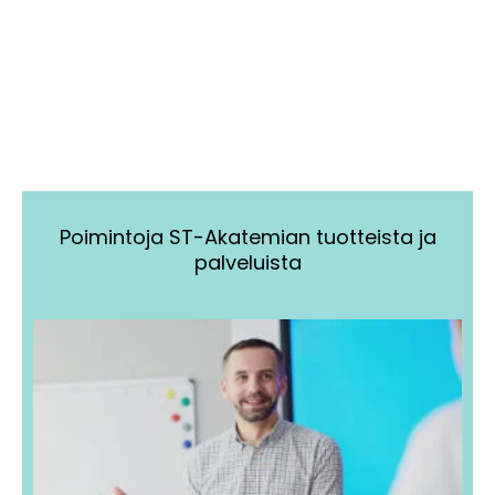
Poimintoja ST-Akatemian tuotteista ja
palveluista
Tällä
Tällä
tuotteella
tuotteella
on
on
useampi
useampi
muunnelma.
muunnelma.
Voit
Voit