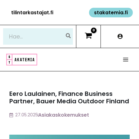
Siirry
tilintarkastajat.fi
stakatemia.fi
sisältöön
Hae:
Eero Laulainen, Finance Business
Partner, Bauer Media Outdoor Finland
Asiakaskokemukset
27.05.2025