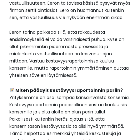
vastuullisuuteen. Eeron taitavissa käsissä pysyvät myös
firman sertifiointiasiat. Eero on huomannut kuitenkin
sen, että vastuullisuus vie nykyään enemmän aikaa.
Eeron tarina poikkeaa sillä, että rakkaudesta
ensisilmäyksellä ei voida varsinaisesti puhua. Kyse on
ollut pikemminkin pidemmästä prosessista ja
mielenkiinto vastuullisuuteen on kasvanut ajan
mittaan. Vastuu kestävyysraportoinnissa kuuluu
konsernille, mutta raportoinnin ymmärtäminen auttaa
yhteisen sävelen löytämisessä.
Miten päädyit kestävyysraportoinnin pariin?
Yrityksemme on osa isompaa kansainvälistä konsernia.
Kestävyysraportoinnin pääasiallinen vastuu kuuluu siis
konsernille ja sieltä aloite on alun perin tullut.
Paikallisesti kuitenkin heräsi ajatus siitä, että
konsernitason kestävyysasioita olisi hyvä ymmärtää.
Tämä helpottaa esimerkiksi yhteisiä keskusteluja ja