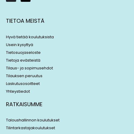
i
h
n
r
k
e
TIETOA MEISTÄ
e
a
d
d
i
s
Hyvä tietää koulutuksista
n
Usein kysyttyä
Tietosuojaseloste
Tietoja evästeistä
Tilaus- ja sopimusehdot
Tilauksen peruutus
Laskutusosoitteet
Yhteystiedot
RATKAISUMME
Taloushallinnon koulutukset
Tilintarkastajakoulutukset