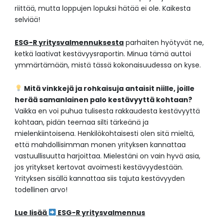
riittää, mutta loppujen lopuksi hätää ei ole. Kaikesta
selviää!
ESG-R yritysvalmennuksesta
parhaiten hyötyvät ne,
ketkä laativat kestävyysraportin. Minua tämä auttoi
ymmärtämään, mistä tässä kokonaisuudessa on kyse.
Mitä vinkkejä ja rohkaisuja antaisit niille, joille
herää samanlainen palo kestävyyttä kohtaan?
Vaikka en voi puhua tulisesta rakkaudesta kestävyyttä
kohtaan, pidän teemaa silti tärkeänä ja
mielenkiintoisena. Henkilökohtaisesti olen sitä mieltä,
että mahdollisimman monen yrityksen kannattaa
vastuullisuutta harjoittaa. Mielestäni on vain hyvä asia,
jos yritykset kertovat avoimesti kestävyydestään.
Yrityksen sisällä kannattaa siis tajuta kestävyyden
todellinen arvo!
Lue lisää
ESG-R yritysvalmennus