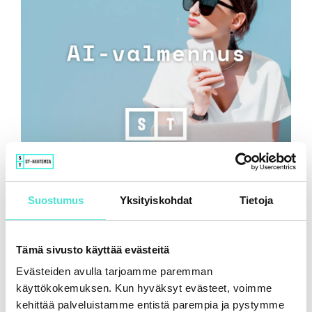
Tekoäly ja taloudellisen raportoinnin uusi
luotettavuustaso
Suostumus
Yksityiskohdat
Tietoja
16.6.2026
Tämä sivusto käyttää evästeitä
Evästeiden avulla tarjoamme paremman
käyttökokemuksen. Kun hyväksyt evästeet, voimme
kehittää palveluistamme entistä parempia ja pystymme