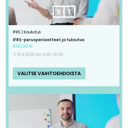
tehdä
tehdä
valinnat
valinnat
tuotteen
tuotteen
IFRS | Koulutus
sivulla.
sivulla.
IFRS-perusperiaatteet ja tuloutus
690,00
€
Ti 15.9.2026 klo 9.00-16.00
VALITSE VAIHTOEHDOISTA