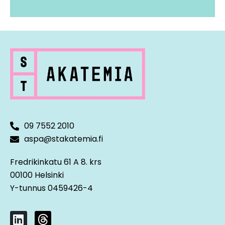
09 7552 2010
aspa@stakatemia.fi
Fredrikinkatu 61 A 8. krs
00100 Helsinki
Y-tunnus 0459426-4
L
T