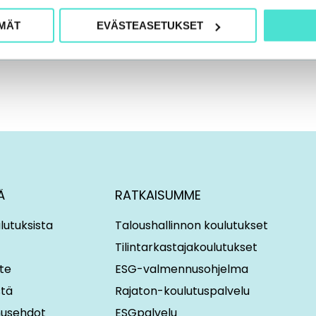
MÄT
EVÄSTEASETUKSET
Ä
RATKAISUMME
lutuksista
Taloushallinnon koulutukset
Tilintarkastajakoulutukset
te
ESG-valmennusohjelma
stä
Rajaton-koulutuspalvelu
imusehdot
ESGpalvelu