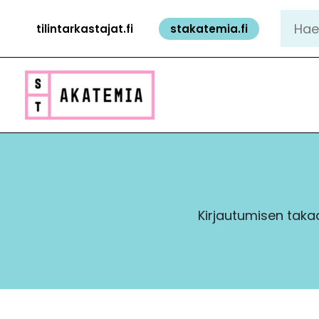
Siirry
Hae:
tilintarkastajat.fi
stakatemia.fi
sisältöön
Kirjautumisen takaa 