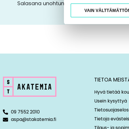
Salasana unohtunut?
VAIN VÄLTTÄMÄTTÖ
TIETOA MEIST
Hyvä tietää kou
Usein kysyttyä
Tietosuojaselos
09 7552 2010
Tietoja evästei
aspa@stakatemia.fi
Tilaus- ja sop