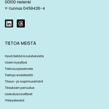
00100 Helsinki
Y-tunnus 0459426-4
L
T
i
h
n
r
k
e
TIETOA MEISTÄ
e
a
d
d
i
s
Hyvä tietää koulutuksista
n
Usein kysyttyä
Tietosuojaseloste
Tietoja evästeistä
Tilaus- ja sopimusehdot
Tilauksen peruutus
Laskutusosoitteet
Yhteystiedot