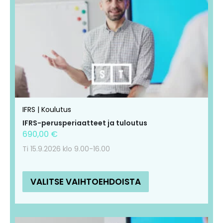
on
on
useampi
useampi
muunnelma.
muunnelma.
Voit
Voit
tehdä
tehdä
valinnat
valinnat
tuotteen
tuotteen
IFRS | Koulutus
sivulla.
sivulla.
IFRS-perusperiaatteet ja tuloutus
690,00
€
Ti 15.9.2026 klo 9.00-16.00
VALITSE VAIHTOEHDOISTA