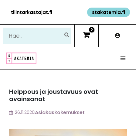
Siirry
tilintarkastajat.fi
stakatemia.fi
sisältöön
Hae:
Helppous ja joustavuus ovat
avainsanat
Asiakaskokemukset
26.11.2020