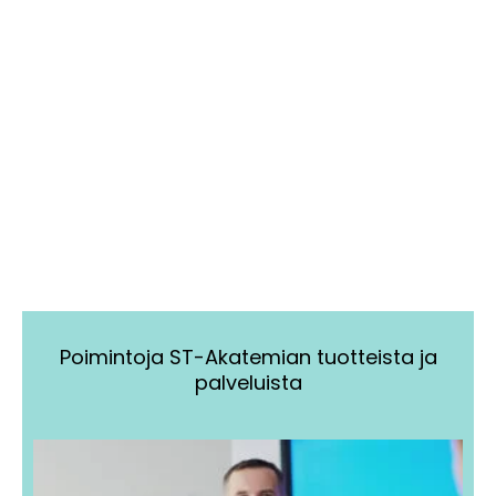
Poimintoja ST-Akatemian tuotteista ja
palveluista
Tällä
Tällä
tuotteella
tuotteella