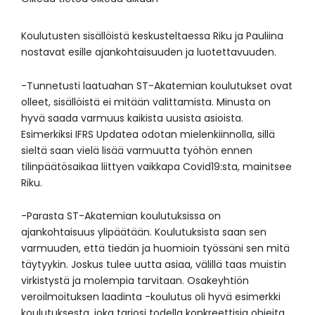
Koulutusten sisällöistä keskusteltaessa Riku ja Pauliina
nostavat esille ajankohtaisuuden ja luotettavuuden.
-Tunnetusti laatuahan ST-Akatemian koulutukset ovat
olleet, sisällöistä ei mitään valittamista. Minusta on
hyvä saada varmuus kaikista uusista asioista.
Esimerkiksi IFRS Updatea odotan mielenkiinnolla, sillä
sieltä saan vielä lisää varmuutta työhön ennen
tilinpäätösaikaa liittyen vaikkapa Covid19:sta, mainitsee
Riku.
-Parasta ST-Akatemian koulutuksissa on
ajankohtaisuus ylipäätään. Koulutuksista saan sen
varmuuden, että tiedän ja huomioin työssäni sen mitä
täytyykin. Joskus tulee uutta asiaa, välillä taas muistin
virkistystä ja molempia tarvitaan. Osakeyhtiön
veroilmoituksen laadinta -koulutus oli hyvä esimerkki
koulutuksesta, joka tarjosi todella konkreettisia ohjeita