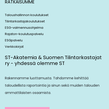
RATKAISUMME
Taloushallinnon koulutukset
Tilintarkastajakoulutukset
ESG-valmennusohjelma
Rajaton-koulutuspalvelu
ESGpalvelu
Verkkokirjat
ST-Akatemia & Suomen Tilintarkastajat
ry - yhdessä olemme ST
Rakennamme luottamusta. Tahdomme kehittää
taloudellista raportointia ja sinun sekä muiden talouden
ammattilaisten osaamista.