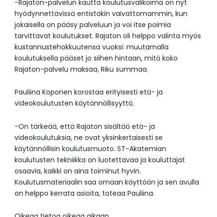
-Rajaton-palvelun kautta koulutusvalikoima on nyt
hyödynnettävissä entistäkin vaivattomammin, kun
jokaisella on pääsy palveluun ja voi itse poimia
tarvittavat koulutukset. Rajaton oli helppo valinta myös
kustannustehokkuutensa vuoksi: muutamalla
koulutuksella pääset jo siihen hintaan, mitä koko
Rajaton-palvelu maksaa, Riku summaa.
Pauliina Koponen korostaa erityisesti etä- ja
videokoulutusten käytännöllisyyttä.
-On tärkeää, että Rajaton sisältää etä- ja
videokoulutuksia, ne ovat yksinkertaisesti se
käytännöllisin koulutusmuoto. ST-Akatemian
koulutusten tekniikka on luotettavaa ja kouluttajat
osaavia, kaikki on aina toiminut hyvin.
Koulutusmateriaalin saa omaan käyttöön ja sen avulla
on helppo kerrata asioita, toteaa Pauliina.
Oikeaa tietoa oikeaa aikaan