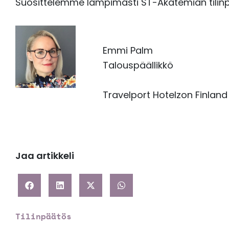
Suosittelemme lämpimästi ST-Akatemian tilinp
Emmi Palm
Talouspäällikkö
Travelport Hotelzon Finland
Jaa artikkeli
Tilinpäätös