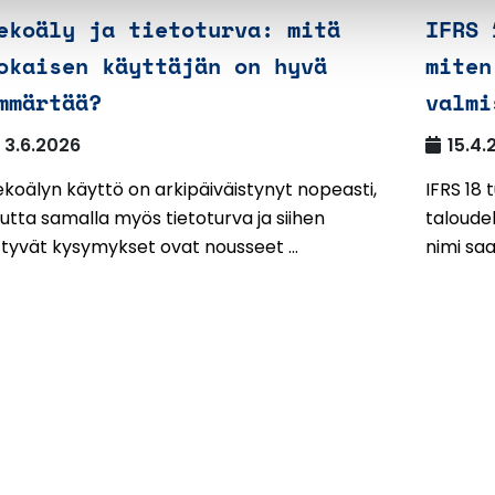
ekoäly ja tietoturva: mitä
IFRS 
okaisen käyttäjän on hyvä
miten
mmärtää?
valmi
3.6.2026
15.4.
koälyn käyttö on arkipäiväistynyt nopeasti,
IFRS 18
tta samalla myös tietoturva ja siihen
taloudel
ittyvät kysymykset ovat nousseet ...
nimi saa