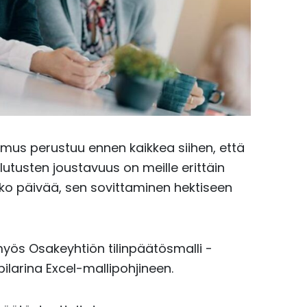
mus perustuu ennen kaikkea siihen, että
lutusten joustavuus on meille erittäin
oko päivää, sen sovittaminen hektiseen
myös Osakeyhtiön tilinpäätösmalli -
pilarina Excel-mallipohjineen.