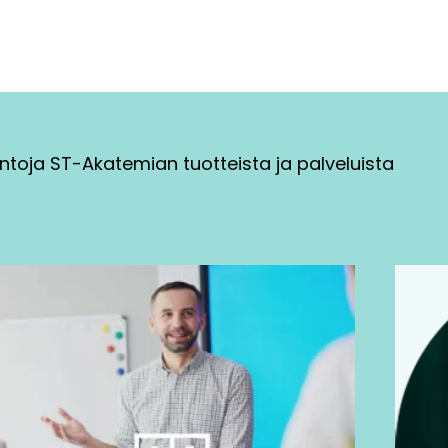
ntoja ST-Akatemian tuotteista ja palveluista
Tällä
tuotteella
on
useampi
muunnelma.
Voit
tehdä