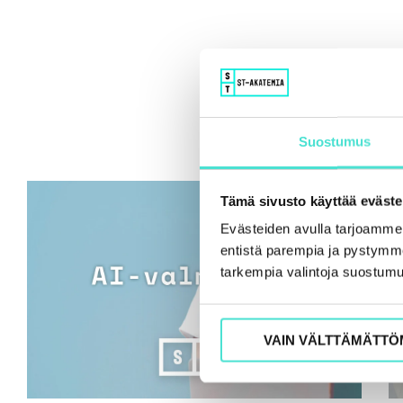
Suostumus
Tämä sivusto käyttää eväste
Evästeiden avulla tarjoamm
entistä parempia ja pystymme 
tarkempia valintoja suostumu
VAIN VÄLTTÄMÄTTÖ