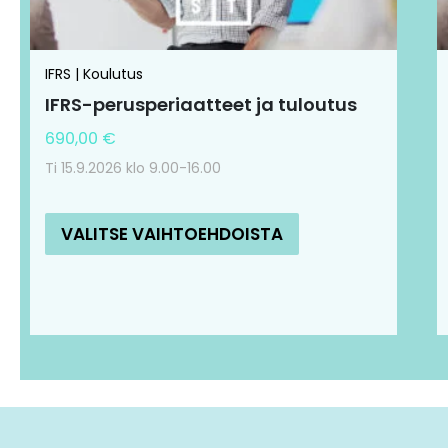
valinnat
tuotteen
sivulla.
IFRS | Koulutus
IFRS-perusperiaatteet ja tuloutus
690,00
€
Ti 15.9.2026 klo 9.00-16.00
VALITSE VAIHTOEHDOISTA