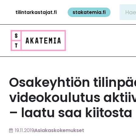
Siirry
Hae:
tilintarkastajat.fi
stakatemia.fi
sisältöön
Osakeyhtiön tilinpä
videokoulutus aktii
– laatu saa kiitosta
19.11.2019
Asiakaskokemukset