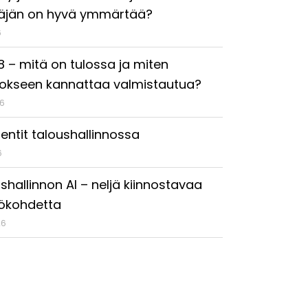
täjän on hyvä ymmärtää?
6
18 – mitä on tulossa ja miten
okseen kannattaa valmistautua?
26
entit taloushallinnossa
6
shallinnon AI – neljä kiinnostavaa
ökohdetta
26