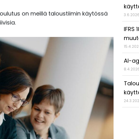
käyt
ulutus on meillä taloustiimin käytössä
3.6.202
visia.
IFRS 
muut
15.4.20
AI-ag
8.4.202
Talou
käytt
24.3.20