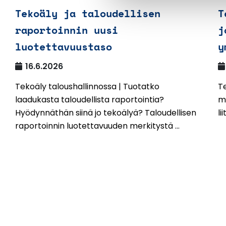
Tekoäly ja taloudellisen
T
raportoinnin uusi
j
luotettavuustaso
y
16.6.2026
Tekoäly taloushallinnossa | Tuotatko
Te
laadukasta taloudellista raportointia?
mu
Hyödynnäthän siinä jo tekoälyä? Taloudellisen
li
raportoinnin luotettavuuden merkitystä ...