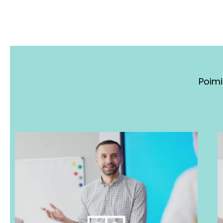
Poimi
Tällä
tuotteella
on
useampi
muunnelma.
Voit
tehdä