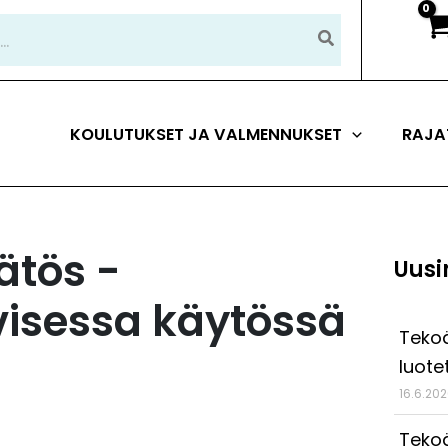
KOULUTUKSET JA VALMENNUKSET
RAJA
ätös -
Uusi
visessa käytössä
Tekoä
luote
16.6.20
Tekoä