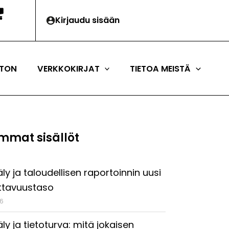
Kirjaudu sisään
TON
VERKKOKIRJAT
TIETOA MEISTÄ
mmat sisällöt
ly ja taloudellisen raportoinnin uusi
ttavuustaso
26
ly ja tietoturva: mitä jokaisen