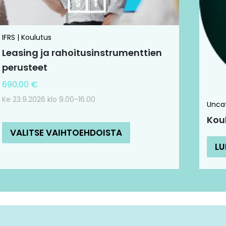
valinnat
tuotteen
sivulla.
IFRS | Koulutus
Leasing ja rahoitusinstrumenttien
perusteet
690,00
€
Ke 23.9.2026 klo 9.00-16.00
Unca
Kou
VALITSE VAIHTOEHDOISTA
LU