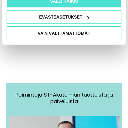
SALLI KAIKKI
EVÄSTEASETUKSET
VAIN VÄLTTÄMÄTTÖMÄT
Poimintoja ST-Akatemian tuotteista ja
palveluista
Tällä
Tällä