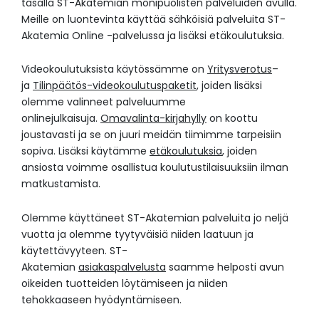
tasalla ST-Akatemian monipuolisten palveluiden avulla.
Meille on luontevinta käyttää sähköisiä palveluita ST-
Akatemia Online -palvelussa ja lisäksi etäkoulutuksia.
Videokoulutuksista käytössämme on
Yritysverotus
–
ja
Tilinpäätös-videokoulutuspaketit
, joiden lisäksi
olemme valinneet palveluumme
onlinejulkaisuja.
Omavalinta-kirjahylly
on koottu
joustavasti ja se on juuri meidän tiimimme tarpeisiin
sopiva. Lisäksi käytämme
etäkoulutuksia
, joiden
ansiosta voimme osallistua koulutustilaisuuksiin ilman
matkustamista.
Olemme käyttäneet ST-Akatemian palveluita jo neljä
vuotta ja olemme tyytyväisiä niiden laatuun ja
käytettävyyteen. ST-
Akatemian
asiakaspalvelusta
saamme helposti avun
oikeiden tuotteiden löytämiseen ja niiden
tehokkaaseen hyödyntämiseen.