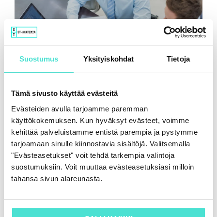
Suostumus
Yksityiskohdat
Tietoja
Tämä sivusto käyttää evästeitä
Evästeiden avulla tarjoamme paremman
Tekoäly ja tietoturva: mitä jokaisen
käyttäjän on hyvä ymmärtää?
käyttökokemuksen. Kun hyväksyt evästeet, voimme
kehittää palveluistamme entistä parempia ja pystymme
3.6.2026
tarjoamaan sinulle kiinnostavia sisältöjä. Valitsemalla
"Evästeasetukset" voit tehdä tarkempia valintoja
suostumuksiin. Voit muuttaa evästeasetuksiasi milloin
tahansa sivun alareunasta.