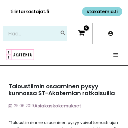
Siirry
tilintarkastajat.fi
stakatemia.fi
sisältöön
Hae:
Taloustiimin osaaminen pysyy
kunnossa ST-Akatemian ratkaisuilla
Asiakaskokemukset
25.06.2019
”Taloustiimimme osaaminen pysyy vaivattomasti ajan