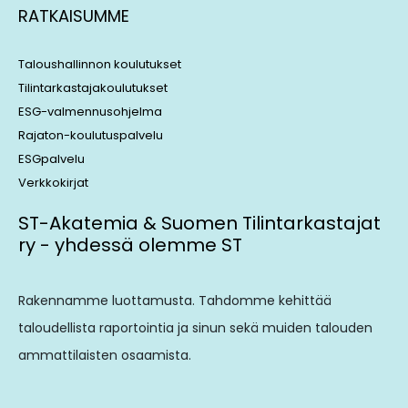
RATKAISUMME
Taloushallinnon koulutukset
Tilintarkastajakoulutukset
ESG-valmennusohjelma
Rajaton-koulutuspalvelu
ESGpalvelu
Verkkokirjat
ST-Akatemia & Suomen Tilintarkastajat
ry - yhdessä olemme ST
Rakennamme luottamusta. Tahdomme kehittää
taloudellista raportointia ja sinun sekä muiden talouden
ammattilaisten osaamista.