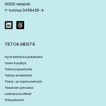
00100 Helsinki
Y-tunnus 0459426-4
L
T
i
h
n
r
k
e
TIETOA MEISTÄ
e
a
d
d
i
s
Hyvä tietää koulutuksista
n
Usein kysyttyä
Tietosuojaseloste
Tietoja evästeistä
Tilaus- ja sopimusehdot
Tilauksen peruutus
Laskutusosoitteet
Yhteystiedot