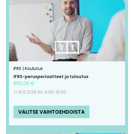
tuotteella
tuotteella
on
on
useampi
useampi
muunnelma.
muunnelma.
Voit
Voit
tehdä
tehdä
valinnat
valinnat
tuotteen
tuotteen
IFRS | Koulutus
sivulla.
sivulla.
IFRS-perusperiaatteet ja tuloutus
690,00
€
Ti 15.9.2026 klo 9.00-16.00
VALITSE VAIHTOEHDOISTA