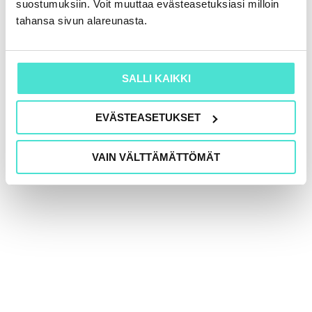
suostumuksiin. Voit muuttaa evästeasetuksiasi milloin
tahansa sivun alareunasta.
SALLI KAIKKI
Tekoäly ja taloudellisen raportoinnin uusi
luotettavuustaso
EVÄSTEASETUKSET
16.6.2026
VAIN VÄLTTÄMÄTTÖMÄT