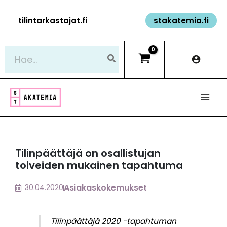
Siirry
tilintarkastajat.fi
stakatemia.fi
sisältöön
Hae:
Tilinpäättäjä on osallistujan
toiveiden mukainen tapahtuma
Asiakaskokemukset
30.04.2020
Tilinpäättäjä 2020 -tapahtuman