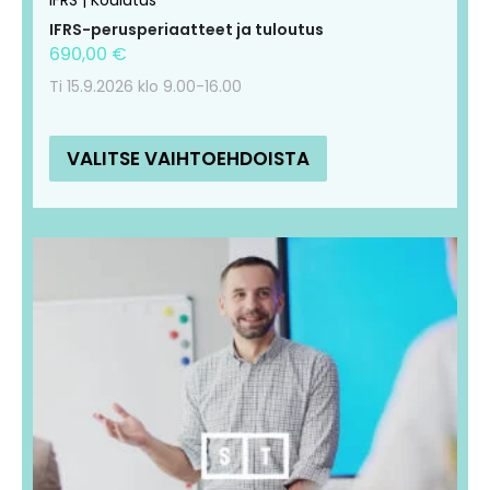
sivulla.
sivulla.
IFRS-perusperiaatteet ja tuloutus
690,00
€
Ti 15.9.2026 klo 9.00-16.00
VALITSE VAIHTOEHDOISTA