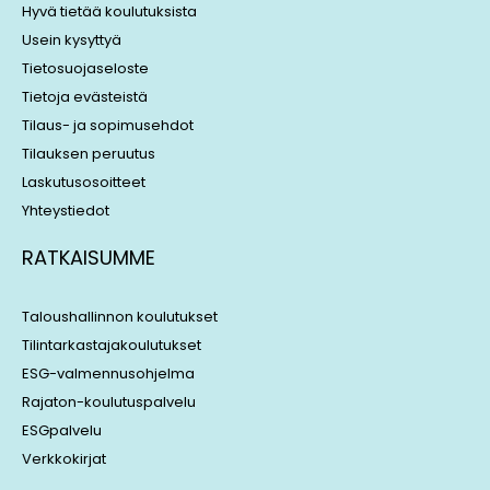
i
s
Hyvä tietää koulutuksista
n
Usein kysyttyä
Tietosuojaseloste
Tietoja evästeistä
Tilaus- ja sopimusehdot
Tilauksen peruutus
Laskutusosoitteet
Yhteystiedot
RATKAISUMME
Taloushallinnon koulutukset
Tilintarkastajakoulutukset
ESG-valmennusohjelma
Rajaton-koulutuspalvelu
ESGpalvelu
Verkkokirjat