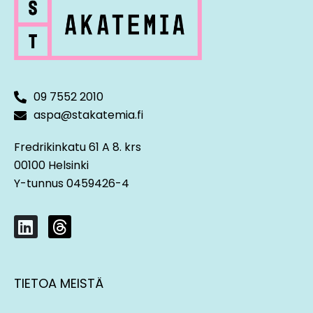
09 7552 2010
aspa@stakatemia.fi
Fredrikinkatu 61 A 8. krs
00100 Helsinki
Y-tunnus 0459426-4
L
T
i
h
n
r
k
e
TIETOA MEISTÄ
e
a
d
d