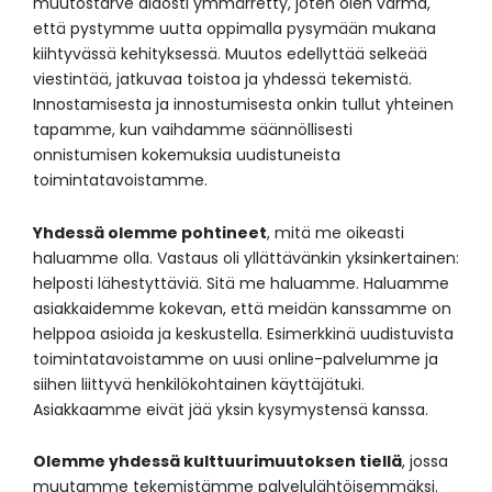
muutostarve aidosti ymmärretty, joten olen varma,
että pystymme uutta oppimalla pysymään mukana
kiihtyvässä kehityksessä. Muutos edellyttää selkeää
viestintää, jatkuvaa toistoa ja yhdessä tekemistä.
Innostamisesta ja innostumisesta onkin tullut yhteinen
tapamme, kun vaihdamme säännöllisesti
onnistumisen kokemuksia uudistuneista
toimintatavoistamme.
Yhdessä olemme pohtineet
, mitä me oikeasti
haluamme olla. Vastaus oli yllättävänkin yksinkertainen:
helposti lähestyttäviä. Sitä me haluamme. Haluamme
asiakkaidemme kokevan, että meidän kanssamme on
helppoa asioida ja keskustella. Esimerkkinä uudistuvista
toimintatavoistamme on uusi online-palvelumme ja
siihen liittyvä henkilökohtainen käyttäjätuki.
Asiakkaamme eivät jää yksin kysymystensä kanssa.
Olemme yhdessä kulttuurimuutoksen tiellä
, jossa
muutamme tekemistämme palvelulähtöisemmäksi.