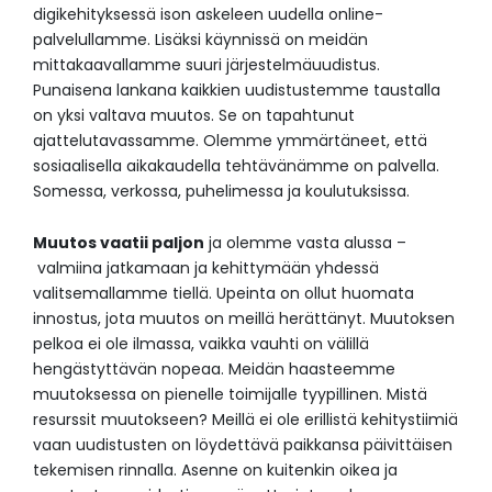
digikehityksessä ison askeleen uudella online-
palvelullamme. Lisäksi käynnissä on meidän
mittakaavallamme suuri järjestelmäuudistus.
Punaisena lankana kaikkien uudistustemme taustalla
on yksi valtava muutos. Se on tapahtunut
ajattelutavassamme. Olemme ymmärtäneet, että
sosiaalisella aikakaudella tehtävänämme on palvella.
Somessa, verkossa, puhelimessa ja koulutuksissa.
Muutos vaatii paljon
ja olemme vasta alussa –
valmiina jatkamaan ja kehittymään yhdessä
valitsemallamme tiellä. Upeinta on ollut huomata
innostus, jota muutos on meillä herättänyt. Muutoksen
pelkoa ei ole ilmassa, vaikka vauhti on välillä
hengästyttävän nopeaa. Meidän haasteemme
muutoksessa on pienelle toimijalle tyypillinen. Mistä
resurssit muutokseen? Meillä ei ole erillistä kehitystiimiä
vaan uudistusten on löydettävä paikkansa päivittäisen
tekemisen rinnalla. Asenne on kuitenkin oikea ja