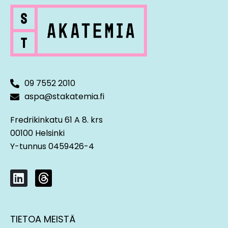
09 7552 2010
aspa@stakatemia.fi
Fredrikinkatu 61 A 8. krs
00100 Helsinki
Y-tunnus 0459426-4
L
T
i
h
n
r
k
e
TIETOA MEISTÄ
e
a