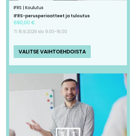
IFRS | Koulutus
sivulla.
sivulla.
IFRS-perusperiaatteet ja tuloutus
690,00
€
Ti 15.9.2026 klo 9.00-16.00
VALITSE VAIHTOEHDOISTA