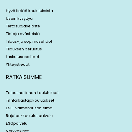
d
d
i
s
Hyvä tietää koulutuksista
n
Usein kysyttyä
Tietosuojaseloste
Tietoja evästeistä
Tilaus- ja sopimusehdot
Tilauksen peruutus
Laskutusosoitteet
Yhteystiedot
RATKAISUMME
Taloushallinnon koulutukset
Tilintarkastajakoulutukset
ESG-valmennusohjelma
Rajaton-koulutuspalvelu
ESGpalvelu
Verkkokirjat