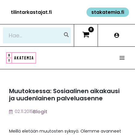
Siirry
tilintarkastajat.fi
stakatemia.fi
sisältöön
Hae:
Muutoksessa: Sosiaalinen aikakausi
ja uudenlainen palveluasenne
Blogit
02.11.2015
Meillä eletään muutosten syksyä. Olemme avanneet