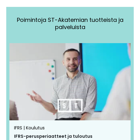
Poimintoja ST-Akatemian tuotteista ja
palveluista
Tällä
Tällä
tuotteella
tuotteella
on
on
useampi
useampi
muunnelma.
muunnelma.
Voit
Voit
tehdä
tehdä
valinnat
valinnat
tuotteen
tuotteen
IFRS | Koulutus
sivulla.
sivulla.
IFRS-perusperiaatteet ja tuloutus