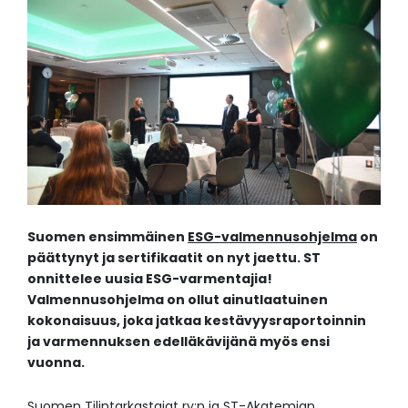
Suomen ensimmäinen
ESG-valmennusohjelma
on
päättynyt ja sertifikaatit on nyt jaettu. ST
onnittelee uusia ESG-varmentajia!
Valmennusohjelma on ollut ainutlaatuinen
kokonaisuus, joka jatkaa kestävyysraportoinnin
ja varmennuksen edelläkävijänä myös ensi
vuonna.
Suomen Tilintarkastajat ry
:n ja ST-Akatemian