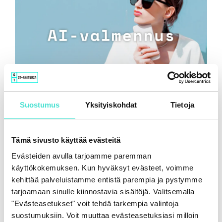
Suostumus
Yksityiskohdat
Tietoja
Tekoäly ja taloudellisen raportoinnin uusi
luotettavuustaso
Tämä sivusto käyttää evästeitä
16.6.2026
Evästeiden avulla tarjoamme paremman
käyttökokemuksen. Kun hyväksyt evästeet, voimme
kehittää palveluistamme entistä parempia ja pystymme
tarjoamaan sinulle kiinnostavia sisältöjä. Valitsemalla
"Evästeasetukset" voit tehdä tarkempia valintoja
suostumuksiin. Voit muuttaa evästeasetuksiasi milloin