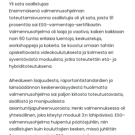
Yli sata osallistujaa
Ensimmäisenä valmennusohjelman
toteuttamisvuonna osallistujia oli yli sata, joista 91
prosenttia sai ESG-varmentaja-sertifikaatin.
Valmennusohjelma oli laaja ja vaativa, kaiken kaikkiaan
noin 60 tuntia erilaisia luentoja, keskusteluja,
workshoppeja ja kokeita. Se koostui omaan tahtiin
opiskeltavasta videokoulutuksesta ja kolmesta eri
syventävästä moduulista, jotka toteutettiin etä- ja
hybriditoteutuksena.
Aihealueen laajuudesta, raportointistandardien ja
lainsäädännön keskeneräisyydestä huolimatta
valmennusohjelma sai paljon kiitosta toteutustavasta,
sisällöstä ja monipuolisista
asiantuntijapuheenvuoroista. Henki valmennuksessa oli
yhteisöllinen, joka kiteytyi moduuli 3:n lähipäivissä. ESG-
valmennusohjelma huipentui päätösjuhliin, niin
osallistujien kuin kouluttajien kesken, missä juhlittiin