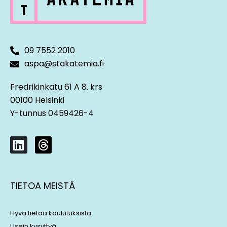
09 7552 2010
aspa@stakatemia.fi
Fredrikinkatu 61 A 8. krs
00100 Helsinki
Y-tunnus 0459426-4
L
T
i
h
n
r
k
e
TIETOA MEISTÄ
e
a
d
d
i
s
Hyvä tietää koulutuksista
n
Usein kysyttyä