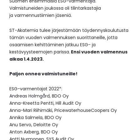
Suomen ensimmäisiä ESG-varmentajia.
Valmistuneiden joukossa oli tilintarkastajia
ja varmennustiimien jäseniä.
ST-Akatemia tulee järjestämään täydennyskoulutusta
tämän vuoden valmennuksen suorittaneille, jotta
osaamisen kehittäminen jatkuu ESG- ja
kestävyysteemojen parissa.
Ensi vuoden valmennus
alkaa 1.4.2023.
Paljon onnea valmistuneille!
ESG-varmentajat 2022*:
Andreas Holmgård, BDO Oy
Anna-Kreetta Pentti, Hill Audit Oy
Anna-Mari Riihimäki, PricewaterhouseCoopers Oy
Annika Salmela, BDO Oy
Anu Servo, Deloitte Oy
Anton Axberg, BDO Oy
Antti Nurmonen, SYS Audit Oy