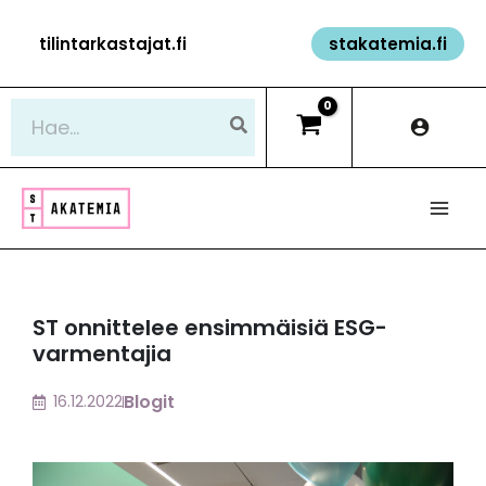
Siirry
tilintarkastajat.fi
stakatemia.fi
sisältöön
Hae:
ST onnittelee ensimmäisiä ESG-
varmentajia
Blogit
16.12.2022