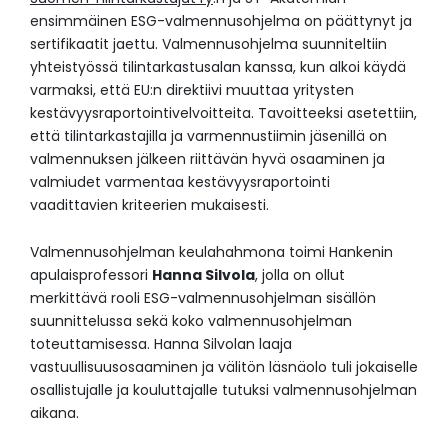
ensimmäinen ESG-valmennusohjelma on päättynyt ja
sertifikaatit jaettu. Valmennusohjelma suunniteltiin
yhteistyössä tilintarkastusalan kanssa, kun alkoi käydä
varmaksi, että EU:n direktiivi muuttaa yritysten
kestävyysraportointivelvoitteita. Tavoitteeksi asetettiin,
että tilintarkastajilla ja varmennustiimin jäsenillä on
valmennuksen jälkeen riittävän hyvä osaaminen ja
valmiudet varmentaa kestävyysraportointi
vaadittavien kriteerien mukaisesti.
Valmennusohjelman keulahahmona toimi Hankenin
apulaisprofessori
Hanna Silvola
, jolla on ollut
merkittävä rooli ESG-valmennusohjelman sisällön
suunnittelussa sekä koko valmennusohjelman
toteuttamisessa. Hanna Silvolan laaja
vastuullisuusosaaminen ja välitön läsnäolo tuli jokaiselle
osallistujalle ja kouluttajalle tutuksi valmennusohjelman
aikana.