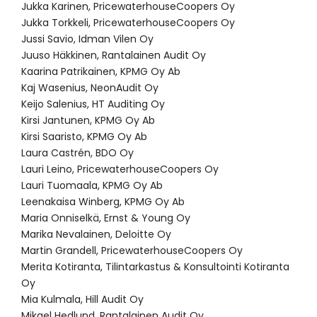
Jukka Karinen, PricewaterhouseCoopers Oy
Jukka Torkkeli, PricewaterhouseCoopers Oy
Jussi Savio, Idman Vilen Oy
Juuso Häkkinen, Rantalainen Audit Oy
Kaarina Patrikainen, KPMG Oy Ab
Kaj Wasenius, NeonAudit Oy
Keijo Salenius, HT Auditing Oy
Kirsi Jantunen, KPMG Oy Ab
Kirsi Saaristo, KPMG Oy Ab
Laura Castrén, BDO Oy
Lauri Leino, PricewaterhouseCoopers Oy
Lauri Tuomaala, KPMG Oy Ab
Leenakaisa Winberg, KPMG Oy Ab
Maria Onniselkä, Ernst & Young Oy
Marika Nevalainen, Deloitte Oy
Martin Grandell, PricewaterhouseCoopers Oy
Merita Kotiranta, Tilintarkastus & Konsultointi Kotiranta
Oy
Mia Kulmala, Hill Audit Oy
Mikael Hedlund, Rantalainen Audit Oy