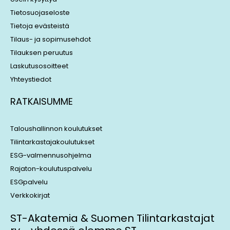
Tietosuojaseloste
Tietoja evästeistä
Tilaus- ja sopimusehdot
Tilauksen peruutus
Laskutusosoitteet
Yhteystiedot
RATKAISUMME
Taloushallinnon koulutukset
Tilintarkastajakoulutukset
ESG-valmennusohjelma
Rajaton-koulutuspalvelu
ESGpalvelu
Verkkokirjat
ST-Akatemia & Suomen Tilintarkastajat