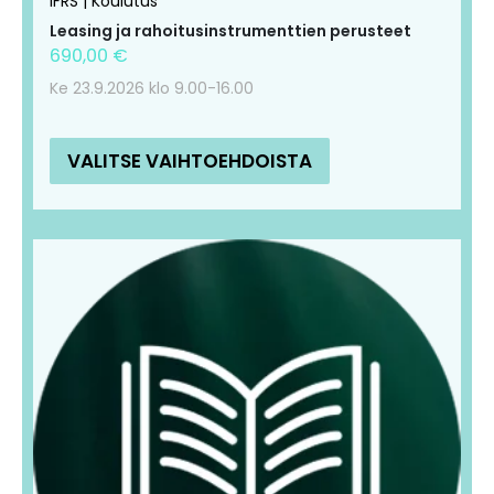
IFRS | Koulutus
Leasing ja rahoitusinstrumenttien perusteet
690,00
€
Ke 23.9.2026 klo 9.00-16.00
VALITSE VAIHTOEHDOISTA