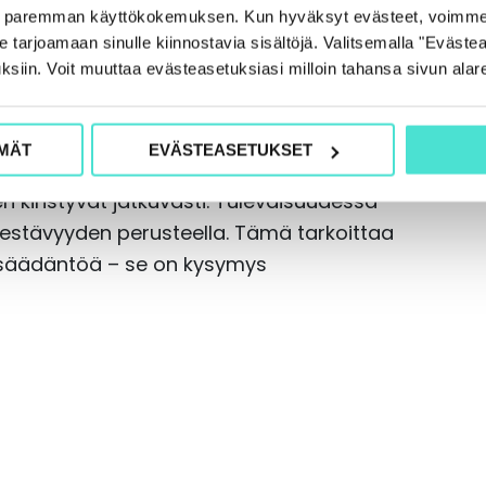
isuusanalyysin avittamana tehnyt sen
e paremman käyttökokemuksen. Kun hyväksyt evästeet, voimme
kestävyystyö on ollut suoraviivaisempaa.
tarjoamaan sinulle kiinnostavia sisältöjä. Valitsemalla "Evästea
teossa.
ksiin. Voit muuttaa evästeasetuksiasi milloin tahansa sivun alar
ilukykyä
MÄT
EVÄSTEASETUKSET
n kiristyvät jatkuvasti. Tulevaisuudessa
estävyyden perusteella. Tämä tarkoittaa
ainsäädäntöä – se on kysymys