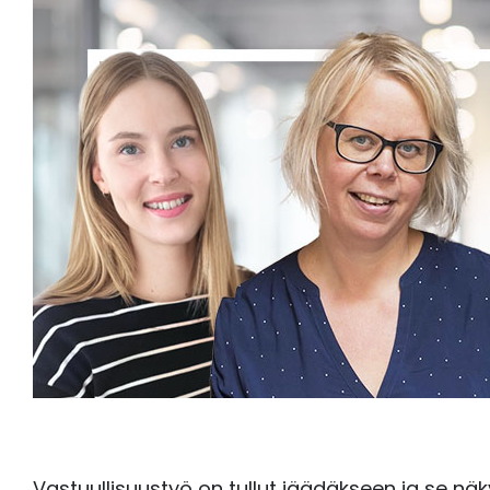
Vastuullisuustyö on tullut jäädäkseen ja se näky