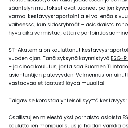
sääntelyn muutokset ovat tuoneet paljon kysym
varma: kestävyysraportointia ei voi enää sivuut
vaiheessa, kun sidosryhmät – asiakkaista rahoitt
hyvä aika varmistaa, että raportointiosaamine
ST-Akatemia on kouluttanut kestävyysraporto
vuoden ajan. Tänä syksynä käynnistyvä
ESG-R 
– ja ainoa koulutus, josta saa Suomen Tilintar
asiantuntijan pätevyyden. Valmennus on ainutl
vastaavaa et taatusti löydä muualta!
Taigawise korostaa yhteisöllisyyttä kestävyys
Osallistujien mielestä yksi parhaista asioista 
kouluttajien monipuolisuus ja heidän vankka 