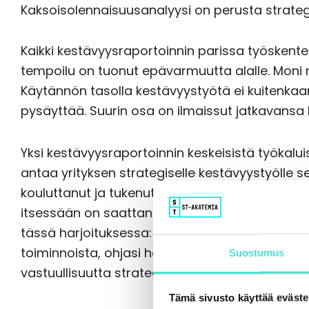
Kaksoisolennaisuusanalyysi on perusta strategi
Kaikki kestävyysraportoinnin parissa työskentel
tempoilu on tuonut epävarmuutta alalle. Moni m
Käytännön tasolla kestävyystyötä ei kuitenka
pysäyttää. Suurin osa on ilmaissut jatkavansa 
Yksi kestävyysraportoinnin keskeisistä työkalu
antaa yrityksen strategiselle kestävyystyölle 
kouluttanut ja tukenut monia kaksoisolennaisuu
itsessään on saattanut olla raskas työ, näkee 
tässä harjoituksessa: “Se toi yhden pöydän ääre
toiminnoista, ohjasi heidät puhumaan samaa k
Suostumus
vastuullisuutta strategian kannalta.”
Tämä sivusto käyttää eväste