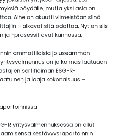
yksiä pöydälle, mutta yksi asia on
taa. Aihe on akuutti viimeistään siinä
ajiin – alkavat sitä odottaa. Nyt on siis
n ja -prosessit ovat kunnossa.
innin ammattilaisia jo useamman
yritysvalmennus
on jo kolmas laatuaan
kastajien sertifioiman ESG-R-
aatuinen ja laaja kokonaisuus –
raportoinnissa
ESG-R yritysvalmennuksessa on ollut
osaamisensa kestävyysraportoinnin