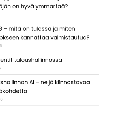
täjän on hyvä ymmärtää?
6
18 – mitä on tulossa ja miten
okseen kannattaa valmistautua?
26
entit taloushallinnossa
6
shallinnon AI – neljä kiinnostavaa
ökohdetta
26