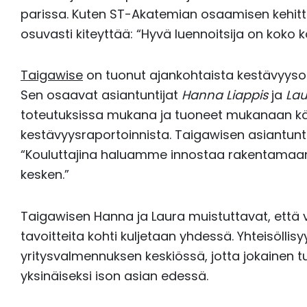
parissa. Kuten ST-Akatemian osaamisen kehitt
osuvasti kiteyttää: “Hyvä luennoitsija on koko 
Taigawise
on tuonut ajankohtaista kestävyys
Sen osaavat asiantuntijat
Hanna Liappis
ja
Lau
toteutuksissa mukana ja tuoneet mukanaan 
kestävyysraportoinnista. Taigawisen asiantunt
“Kouluttajina haluamme innostaa rakentamaan yh
kesken.”
Taigawisen Hanna ja Laura muistuttavat, että 
tavoitteita kohti kuljetaan yhdessä. Yhteisölli
yritysvalmennuksen keskiössä, jotta jokainen t
yksinäiseksi ison asian edessä.