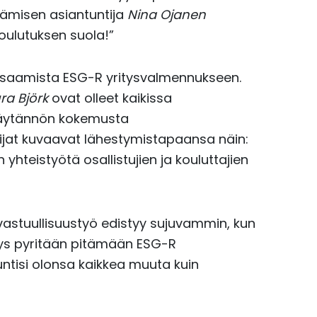
ämisen asiantuntija
Nina Ojanen
koulutuksen suola!”
osaamista ESG-R yritysvalmennukseen.
ra Björk
ovat olleet kaikissa
käytännön kokemusta
ijat kuvaavat lähestymistapaansa näin:
teistyötä osallistujien ja kouluttajien
vastuullisuustyö edistyy sujuvammin, kun
syys pyritään pitämään ESG-R
untisi olonsa kaikkea muuta kuin