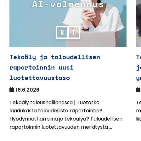
Tekoäly ja taloudellisen
T
raportoinnin uusi
j
luotettavuustaso
y
16.6.2026
Tekoäly taloushallinnossa | Tuotatko
Te
laadukasta taloudellista raportointia?
mu
Hyödynnäthän siinä jo tekoälyä? Taloudellisen
li
raportoinnin luotettavuuden merkitystä ...