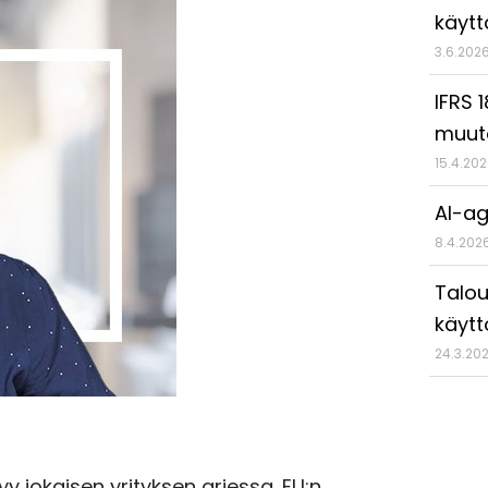
käyt
3.6.202
IFRS 
muut
15.4.20
AI-ag
8.4.202
Talou
käytt
24.3.20
y jokaisen yrityksen arjessa. EU:n