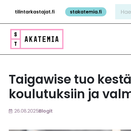
Siirry
Hae:
tilintarkastajat.fi
stakatemia.fi
sisältöön
Taigawise tuo kes
koulutuksiin ja val
26.08.2025
Blogit