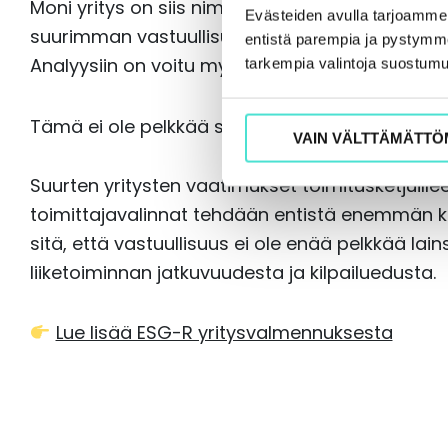
Moni yritys on siis nimenomaan kaksoisolenna
Evästeiden avulla tarjoamm
suurimman vastuullisuusloikan. Siitä edespäin 
entistä parempia ja pystymme 
Analyysiin on voitu myös turvautua päätöksen
tarkempia valintoja suostumu
Tämä ei ole pelkkää sääntelyä – tämä on kilpa
VAIN VÄLTTÄMÄTTÖ
Suurten yritysten vaatimukset toimitusketjuillee
toimittajavalinnat tehdään entistä enemmän k
sitä, että vastuullisuus ei ole enää pelkkää l
liiketoiminnan jatkuvuudesta ja kilpailuedusta.
Lue lisää ESG-R yritysvalmennuksesta