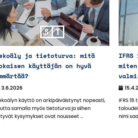
ekoäly ja tietoturva: mitä
IFRS 
okaisen käyttäjän on hyvä
miten
mmärtää?
valmi
3.6.2026
15.4.
koälyn käyttö on arkipäiväistynyt nopeasti,
IFRS 18
tta samalla myös tietoturva ja siihen
taloudel
ittyvät kysymykset ovat nousseet ...
nimi saa