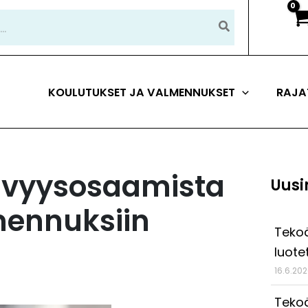
KOULUTUKSET JA VALMENNUKSET
RAJA
tävyysosaamista
Uusi
mennuksiin
Tekoä
luote
16.6.20
Tekoä