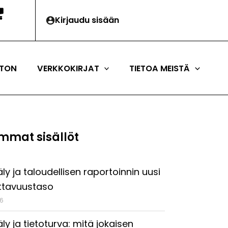
Kirjaudu sisään
TON
VERKKOKIRJAT
TIETOA MEISTÄ
mmat sisällöt
ly ja taloudellisen raportoinnin uusi
ttavuustaso
26
ly ja tietoturva: mitä jokaisen