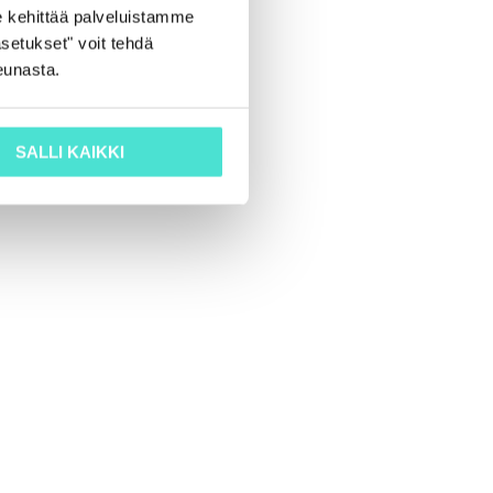
 kehittää palveluistamme
setukset" voit tehdä
eunasta.
SALLI KAIKKI