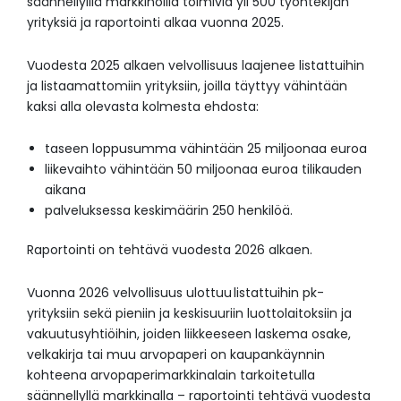
säännellyillä markkinoilla toimivia yli 500 työntekijän
yrityksiä ja raportointi alkaa vuonna 2025.
Vuodesta 2025 alkaen velvollisuus laajenee listattuihin
ja listaamattomiin yrityksiin, joilla täyttyy vähintään
kaksi alla olevasta kolmesta ehdosta:
taseen loppusumma vähintään 25 miljoonaa euroa
liikevaihto vähintään 50 miljoonaa euroa tilikauden
aikana
palveluksessa keskimäärin 250 henkilöä.
Raportointi on tehtävä vuodesta 2026 alkaen.
Vuonna 2026 velvollisuus ulottuu listattuihin pk-
yrityksiin sekä pieniin ja keskisuuriin luottolaitoksiin ja
vakuutusyhtiöihin, joiden liikkeeseen laskema osake,
velkakirja tai muu arvopaperi on kaupankäynnin
kohteena arvopaperimarkkinalain tarkoitetulla
säännellyllä markkinalla – raportointi tehtävä vuodesta