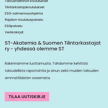
Taloushallinnon koulutukset
Tilintarkastajakoulutukset
ESG-valmennusohjelma
Rajaton-koulutuspalvelu
ESGpalvelu
Verkkokirjat
ST-Akatemia & Suomen Tilintarkastajat
ry - yhdessä olemme ST
Rakennamme luottamusta. Tahdomme kehittää
taloudellista raportointia ja sinun sekä muiden talouden
ammattilaisten osaamista.
TILAA UUTISKIRJE