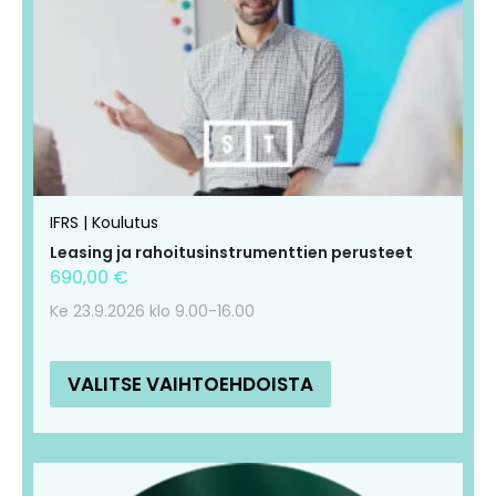
IFRS | Koulutus
Leasing ja rahoitusinstrumenttien perusteet
690,00
€
Ke 23.9.2026 klo 9.00-16.00
VALITSE VAIHTOEHDOISTA