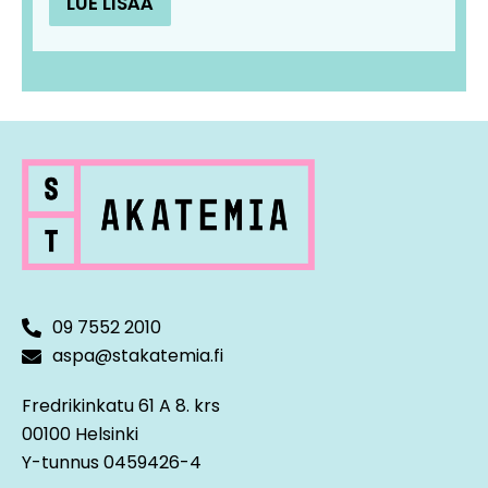
LUE LISÄÄ
09 7552 2010
aspa@stakatemia.fi
Fredrikinkatu 61 A 8. krs
00100 Helsinki
Y-tunnus 0459426-4