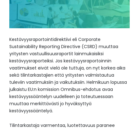
Kestävyysraportointidirektiivi eli Corporate
Sustainability Reporting Directive (CSRD) muuttaa
yritysten vastuullisuusraportit lainmukaisiksi
kestävyysraporteiksi. Jos kestävyysraportoinnin
vaatimukset eivät vielä ole tuttuja, on nyt korkea aika
sekä tilintarkastajien että yritysten valmistautua
tuleviin vaatimuksiin ja vaikutuksiin. Helmikuun lopussa
julkaistu EU:n komission Omnibus-ehdotus avaa
kestävyyssääntelyn uudelleen ja toteutuessaan
muuttaa merkittävästi jo hyväksyttyä
kestävyyssääntelyä.
Tilintarkastaja varmentaa, luotettavuus paranee