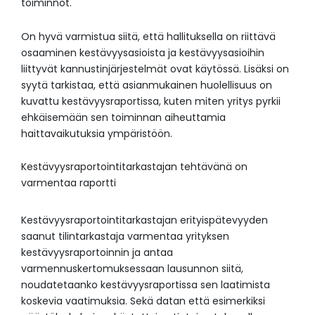
toiminnot.
On hyvä varmistua siitä, että hallituksella on riittävä
osaaminen kestävyysasioista ja kestävyysasioihin
liittyvät kannustinjärjestelmät ovat käytössä. Lisäksi on
syytä tarkistaa, että asianmukainen huolellisuus on
kuvattu kestävyysraportissa, kuten miten yritys pyrkii
ehkäisemään sen toiminnan aiheuttamia
haittavaikutuksia ympäristöön.
Kestävyysraportointitarkastajan tehtävänä on
varmentaa raportti
Kestävyysraportointitarkastajan erityispätevyyden
saanut tilintarkastaja varmentaa yrityksen
kestävyysraportoinnin ja antaa
varmennuskertomuksessaan lausunnon siitä,
noudatetaanko kestävyysraportissa sen laatimista
koskevia vaatimuksia. Sekä datan että esimerkiksi