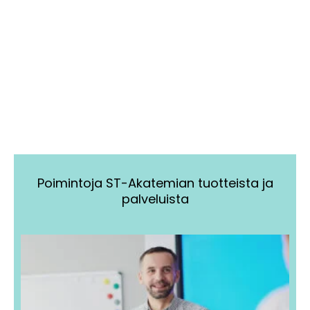
Poimintoja ST-Akatemian tuotteista ja
palveluista
Tällä
Tällä
tuotteella
tuotteella
on
on
useampi
useampi