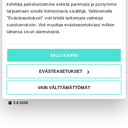
kehittää palveluistamme entistä parempia ja pystymme
tarjoamaan sinulle kiinnostavia sisältöjä. Valitsemalla
"Evästeasetukset" voit tehdä tarkempia valintoja
suostumuksiin. Voit muuttaa evästeasetuksiasi milloin
tahansa sivun alareunasta.
SALLI KAIKKI
EVÄSTEASETUKSET
Tekoäly ja tietoturva: mitä jokaisen
VAIN VÄLTTÄMÄTTÖMÄT
käyttäjän on hyvä ymmärtää?
3.6.2026