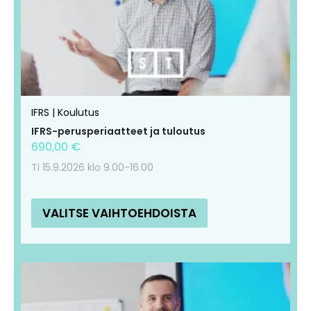
muunnelma.
muunnelma.
Voit
Voit
tehdä
tehdä
valinnat
valinnat
tuotteen
tuotteen
IFRS | Koulutus
sivulla.
sivulla.
IFRS-perusperiaatteet ja tuloutus
690,00
€
Ti 15.9.2026 klo 9.00-16.00
VALITSE VAIHTOEHDOISTA