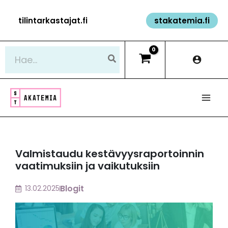
Siirry
tilintarkastajat.fi
stakatemia.fi
sisältöön
Hae:
Valmistaudu kestävyysraportoinnin
vaatimuksiin ja vaikutuksiin
Blogit
13.02.2025