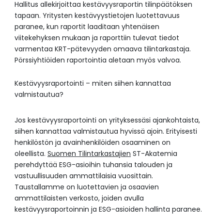
Hallitus allekirjoittaa kestävyysraportin tilinpäätöksen
tapaan. Yritysten kestävyystietojen luotettavuus
paranee, kun raportit laaditaan yhtenäisen
viitekehyksen mukaan ja raporttiin tulevat tiedot
varmentaa KRT-pätevyyden omaava tilintarkastaja.
Pörssiyhtiöiden raportointia aletaan myös valvoa.
Kestävyysraportointi – miten siihen kannattaa
valmistautua?
Jos kestävyysraportointi on yrityksessäsi ajankohtaista,
siihen kannattaa valmistautua hyvissä ajoin. Erityisesti
henkilöstön ja avainhenkilöiden osaaminen on
oleellista.
Suomen Tilintarkastajien
ST-Akatemia
perehdyttää ESG-asioihin tuhansia talouden ja
vastuullisuuden ammattilaisia vuosittain.
Taustallamme on luotettavien ja osaavien
ammattilaisten verkosto, joiden avulla
kestävyysraportoinnin ja ESG-asioiden hallinta paranee.