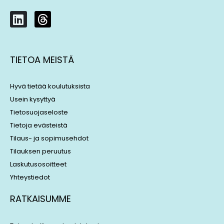
L
T
i
h
n
r
k
e
TIETOA MEISTÄ
e
a
d
d
i
s
Hyvä tietää koulutuksista
n
Usein kysyttyä
Tietosuojaseloste
Tietoja evästeistä
Tilaus- ja sopimusehdot
Tilauksen peruutus
Laskutusosoitteet
Yhteystiedot
RATKAISUMME