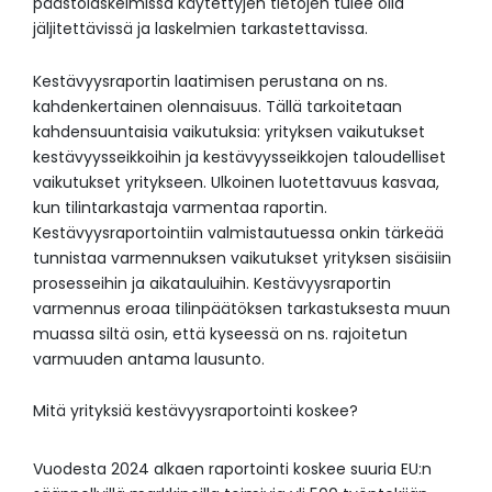
päästölaskelmissa käytettyjen tietojen tulee olla
jäljitettävissä ja laskelmien tarkastettavissa.
Kestävyysraportin laatimisen perustana on ns.
kahdenkertainen olennaisuus. Tällä tarkoitetaan
kahdensuuntaisia vaikutuksia: yrityksen vaikutukset
kestävyysseikkoihin ja kestävyysseikkojen taloudelliset
vaikutukset yritykseen. Ulkoinen luotettavuus kasvaa,
kun tilintarkastaja varmentaa raportin.
Kestävyysraportointiin valmistautuessa onkin tärkeää
tunnistaa varmennuksen vaikutukset yrityksen sisäisiin
prosesseihin ja aikatauluihin. Kestävyysraportin
varmennus eroaa tilinpäätöksen tarkastuksesta muun
muassa siltä osin, että kyseessä on ns. rajoitetun
varmuuden antama lausunto.
Mitä yrityksiä kestävyysraportointi koskee?
Vuodesta 2024 alkaen raportointi koskee suuria EU:n