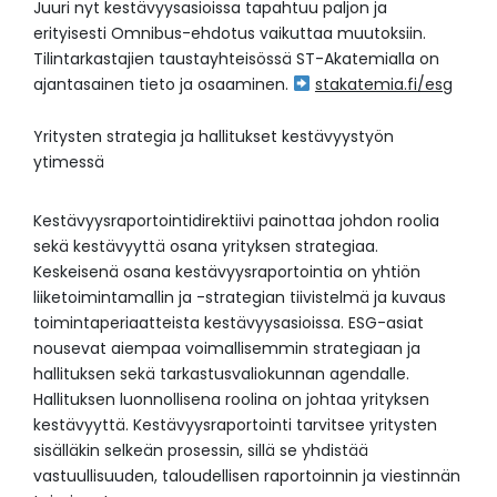
Juuri nyt kestävyysasioissa tapahtuu paljon ja
erityisesti Omnibus-ehdotus vaikuttaa muutoksiin.
Tilintarkastajien taustayhteisössä ST-Akatemialla on
ajantasainen tieto ja osaaminen.
stakatemia.fi/esg
Yritysten strategia ja hallitukset kestävyystyön
ytimessä
Kestävyysraportointidirektiivi painottaa johdon roolia
sekä kestävyyttä osana yrityksen strategiaa.
Keskeisenä osana kestävyysraportointia on yhtiön
liiketoimintamallin ja -strategian tiivistelmä ja kuvaus
toimintaperiaatteista kestävyysasioissa. ESG-asiat
nousevat aiempaa voimallisemmin strategiaan ja
hallituksen sekä tarkastusvaliokunnan agendalle.
Hallituksen luonnollisena roolina on johtaa yrityksen
kestävyyttä. Kestävyysraportointi tarvitsee yritysten
sisälläkin selkeän prosessin, sillä se yhdistää
vastuullisuuden, taloudellisen raportoinnin ja viestinnän