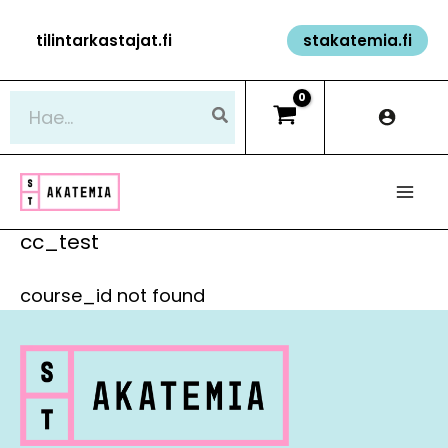
Siirry
tilintarkastajat.fi
stakatemia.fi
sisältöön
Hae:
cc_test
course_id not found