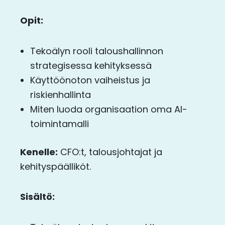
Opit:
Tekoälyn rooli taloushallinnon
strategisessa kehityksessä
Käyttöönoton vaiheistus ja
riskienhallinta
Miten luoda organisaation oma AI-
toimintamalli
Kenelle:
CFO:t, talousjohtajat ja
kehityspäälliköt.
Sisältö: