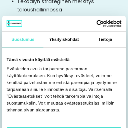
Tekoälyn strateginen merkitys
taloushallinnossa
Miten tekoäly muuttaa
talousjohtamista ja päätöksentekoa
AI-strategian rakentaminen:
Suostumus
Yksityiskohdat
Tietoja
tavoitteet, roolit ja vastuut
Käytännön esimerkkejä ja parhaita
käytäntöjä strategisesta
Tämä sivusto käyttää evästeitä
hyödyntämisestä
Evästeiden avulla tarjoamme paremman
Tiekartta tekoälyn johtamiseen
käyttökokemuksen. Kun hyväksyt evästeet, voimme
kehittää palveluistamme entistä parempia ja pystymme
tarjoamaan sinulle kiinnostavia sisältöjä. Valitsemalla
Kouluttajana toimii Sanna Kaarlejärvi,
"Evästeasetukset" voit tehdä tarkempia valintoja
Director, Efima Oyj.
suostumuksiin. Voit muuttaa evästeasetuksiasi milloin
tahansa sivun alareunasta.
Pidätämme oikeudet muutoksiin.