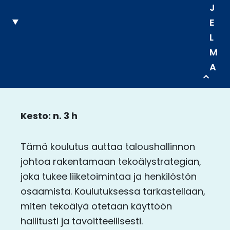
J
E
L
M
A
Kesto: n. 3 h
Tämä koulutus auttaa taloushallinnon
johtoa rakentamaan tekoälystrategian,
joka tukee liiketoimintaa ja henkilöstön
osaamista. Koulutuksessa tarkastellaan,
miten tekoälyä otetaan käyttöön
hallitusti ja tavoitteellisesti.