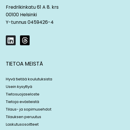
Fredrikinkatu 61 A 8. krs
00100 Helsinki
Y-tunnus 0459426-4
L
T
i
h
n
r
k
e
TIETOA MEISTÄ
e
a
d
d
i
s
Hyvä tietää koulutuksista
n
Usein kysyttyä
Tietosuojaseloste
Tietoja evästeistä
Tilaus- ja sopimusehdot
Tilauksen peruutus
Laskutusosoitteet