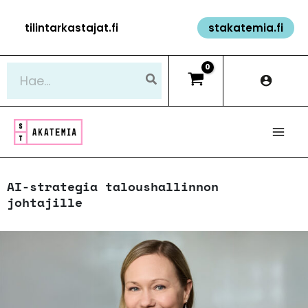
Siirry
tilintarkastajat.fi
stakatemia.fi
sisältöön
Hae:
AI-strategia taloushallinnon
johtajille