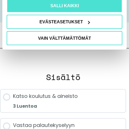
SALLI KAIKKI
Lisätietoa koulutuksesta
EVÄSTEASETUKSET
VAIN VÄLTTÄMÄTTÖMÄT
Sisältö
Katso koulutus & aineisto
3 Luentoa
Jakson sisältö
Vastaa palautekyselyyn