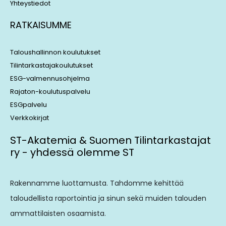
Yhteystiedot
RATKAISUMME
Taloushallinnon koulutukset
Tilintarkastajakoulutukset
ESG-valmennusohjelma
Rajaton-koulutuspalvelu
ESGpalvelu
Verkkokirjat
ST-Akatemia & Suomen Tilintarkastajat
ry - yhdessä olemme ST
Rakennamme luottamusta. Tahdomme kehittää
taloudellista raportointia ja sinun sekä muiden talouden
ammattilaisten osaamista.