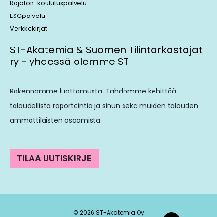
Rajaton-koulutuspalvelu
ESGpalvelu
Verkkokirjat
ST-Akatemia & Suomen Tilintarkastajat
ry - yhdessä olemme ST
Rakennamme luottamusta. Tahdomme kehittää
taloudellista raportointia ja sinun sekä muiden talouden
ammattilaisten osaamista.
TILAA UUTISKIRJE
© 2026 ST-Akatemia Oy