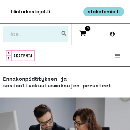
Siirry
tilintarkastajat.fi
stakatemia.fi
sisältöön
Hae:
Ennakonpidätyksen ja
sosiaalivakuutusmaksujen perusteet