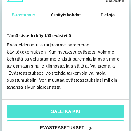
Työttömyysvakuutusmaksu
Tapaturma- ja ryhmähenkivakuutus
Suostumus
Yksityiskohdat
Tietoja
Sairausvakuutusmaksu ja muut
työnantajamaksut
Tämä sivusto käyttää evästeitä
Maksujen määräytymisen
Evästeiden avulla tarjoamme paremman
peruslogiikka – mistä palkkaeristä
käyttökokemuksen. Kun hyväksyt evästeet, voimme
maksut maksetaan ja mistä ei
kehittää palveluistamme entistä parempia ja pystymme
tarjoamaan sinulle kiinnostavia sisältöjä. Valitsemalla
Bruttopalkasta nettopalkkaan –
"Evästeasetukset" voit tehdä tarkempia valintoja
esimerkkitapauksia
suostumuksiin. Voit muuttaa evästeasetuksiasi milloin
tahansa sivun alareunasta.
10.50 Tauko
11.00 Ilmoittaminen ja maksaminen
SALLI KAIKKI
sekä erityistilanteita
EVÄSTEASETUKSET