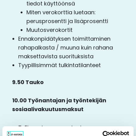
tiedot käyttöönsä
Miten verokorttia luetaan:
perusprosentti ja lisäprosentti
Muutosverokortit
Ennakonpidätyksen toimittaminen
rahapalkasta / muuna kuin rahana
maksettavista suorituksista
Tyypillisimmät tulkintatilanteet
9.50 Tauko
10.00 Työnantajan ja työntekijän
sosiaalivakuutusmaksut
TyEL-maksun perusteet