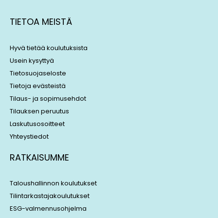
n
r
k
e
TIETOA MEISTÄ
e
a
d
d
i
s
Hyvä tietää koulutuksista
n
Usein kysyttyä
Tietosuojaseloste
Tietoja evästeistä
Tilaus- ja sopimusehdot
Tilauksen peruutus
Laskutusosoitteet
Yhteystiedot
RATKAISUMME
Taloushallinnon koulutukset
Tilintarkastajakoulutukset
ESG-valmennusohjelma