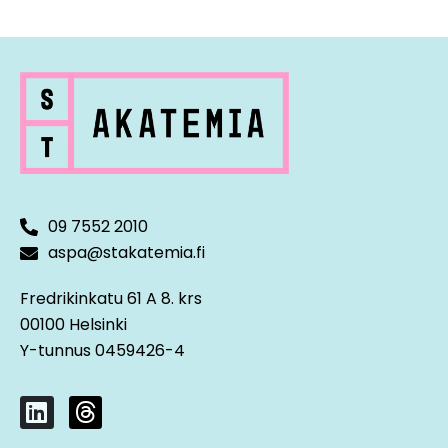
09 7552 2010
aspa@stakatemia.fi
Fredrikinkatu 61 A 8. krs
00100 Helsinki
Y-tunnus 0459426-4
L
T
i
h