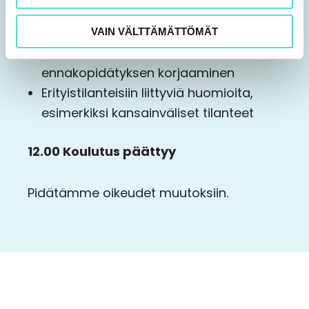
Ilmoittaminen ja maksaminen
viranomaisille – aikataulut ja prosessi
VAIN VÄLTTÄMÄTTÖMÄT
Virheellisesti toimitetun
ennakopidätyksen korjaaminen
Erityistilanteisiin liittyviä huomioita,
esimerkiksi kansainväliset tilanteet
12.00 Koulutus päättyy
Pidätämme oikeudet muutoksiin.