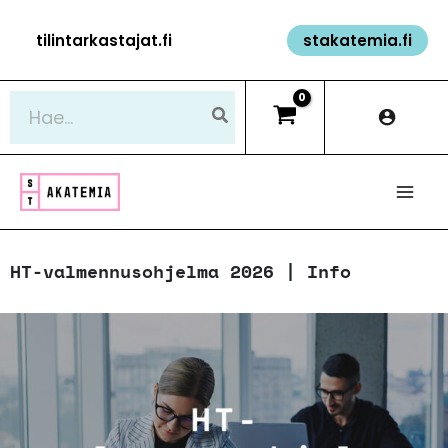
Siirry
tilintarkastajat.fi
stakatemia.fi
sisältöön
Hae:
HT-valmennusohjelma 2026 | Info