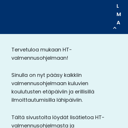
L
M
A
Tervetuloa mukaan HT-
valmennusohjelmaan!
Sinulla on nyt pääsy kaikkiin
valmennusohjelmaan kuluvien
koulutusten etäpäiviin ja erillisillä
ilmoittautumisilla lähipäiviin.
Tältä sivustolta löydät lisätietoa HT-
valmennusohjelmasta ja