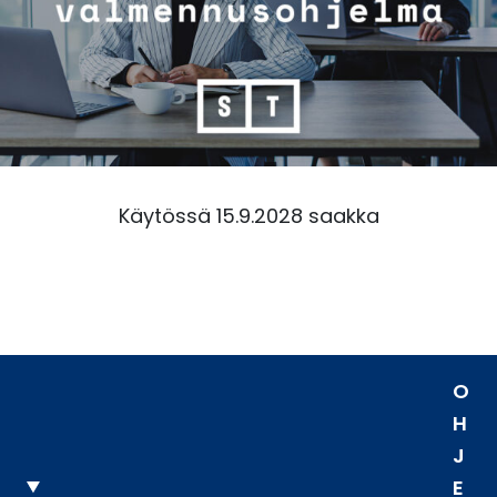
Käytössä 15.9.2028 saakka
O
H
J
E