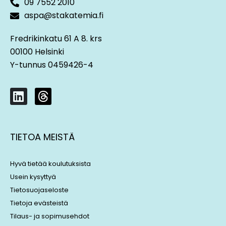
09 7552 2010
aspa@stakatemia.fi
Fredrikinkatu 61 A 8. krs
00100 Helsinki
Y-tunnus 0459426-4
L
T
i
h
n
r
k
e
TIETOA MEISTÄ
e
a
d
d
i
s
Hyvä tietää koulutuksista
n
Usein kysyttyä
Tietosuojaseloste
Tietoja evästeistä
Tilaus- ja sopimusehdot