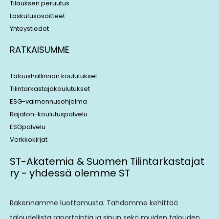
Tilauksen peruutus
Laskutusosoitteet
Yhteystiedot
RATKAISUMME
Taloushallinnon koulutukset
Tilintarkastajakoulutukset
ESG-valmennusohjelma
Rajaton-koulutuspalvelu
ESGpalvelu
Verkkokirjat
ST-Akatemia & Suomen Tilintarkastajat
ry - yhdessä olemme ST
Rakennamme luottamusta. Tahdomme kehittää
taloudellista raportointia ja sinun sekä muiden talouden