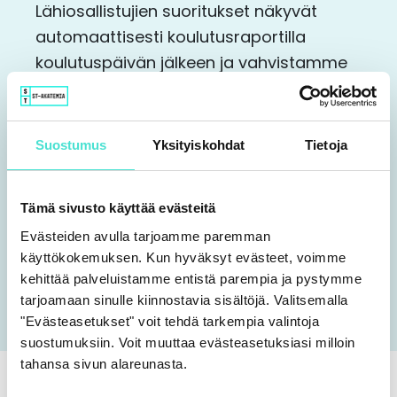
Lähiosallistujien suoritukset näkyvät
automaattisesti koulutusraportilla
koulutuspäivän jälkeen ja vahvistamme
paikallaolon paikanpäällä.
Jos jokin mietityttää, ota yhteyttä
Suostumus
Yksityiskohdat
Tietoja
aspa@stakatemia.fi
Tämä sivusto käyttää evästeitä
Pidätämme oikeuden muutoksiin
.
Evästeiden avulla tarjoamme paremman
käyttökokemuksen. Kun hyväksyt evästeet, voimme
Lisätietoja koulutuksesta
kehittää palveluistamme entistä parempia ja pystymme
tarjoamaan sinulle kiinnostavia sisältöjä. Valitsemalla
"Evästeasetukset" voit tehdä tarkempia valintoja
suostumuksiin. Voit muuttaa evästeasetuksiasi milloin
tahansa sivun alareunasta.