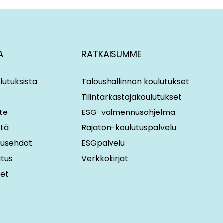
Ä
RATKAISUMME
lutuksista
Taloushallinnon koulutukset
Tilintarkastajakoulutukset
te
ESG-valmennusohjelma
stä
Rajaton-koulutuspalvelu
imusehdot
ESGpalvelu
utus
Verkkokirjat
eet