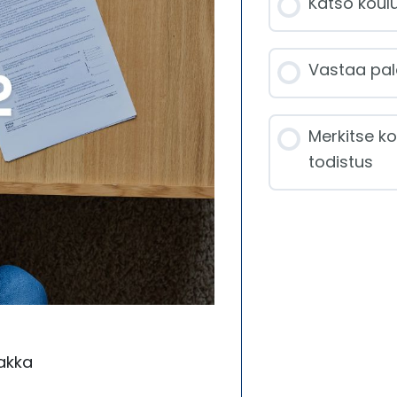
Katso koulu
Vastaa pal
Merkitse ko
todistus
akka