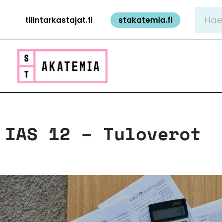
Siirry
Hae:
tilintarkastajat.fi
stakatemia.fi
sisältöön
IAS 12 – Tuloverot