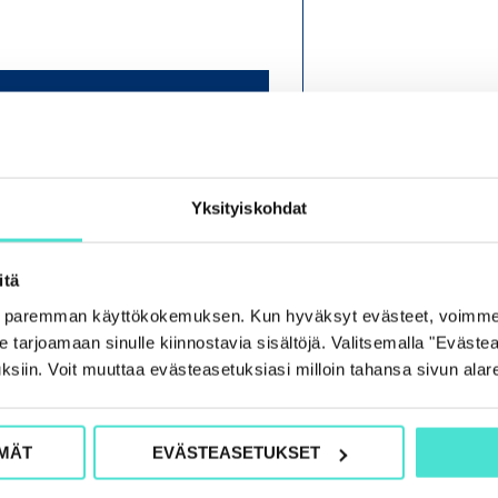
O
H
J
E
Yksityiskohdat
L
M
itä
A
e paremman käyttökokemuksen. Kun hyväksyt evästeet, voimme
tarjoamaan sinulle kiinnostavia sisältöjä. Valitsemalla "Evästea
ksiin. Voit muuttaa evästeasetuksiasi milloin tahansa sivun alar
MÄT
EVÄSTEASETUKSET