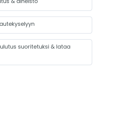
tus & aineisto
autekyselyyn
ulutus suoritetuksi & lataa