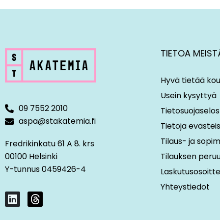
TIETOA MEIST
Hyvä tietää kou
Usein kysyttyä
09 7552 2010
Tietosuojaselos
aspa@stakatemia.fi
Tietoja evästei
Tilaus- ja sop
Fredrikinkatu 61 A 8. krs
00100 Helsinki
Tilauksen peru
Y-tunnus 0459426-4
Laskutusosoitt
Yhteystiedot
L
T
i
h
n
r