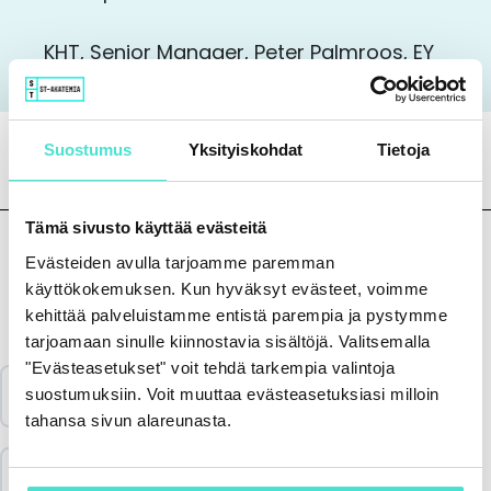
KHT, Senior Manager, Peter Palmroos, EY
Suostumus
Yksityiskohdat
Tietoja
Tämä sivusto käyttää evästeitä
Evästeiden avulla tarjoamme paremman
käyttökokemuksen. Kun hyväksyt evästeet, voimme
Sisältö
kehittää palveluistamme entistä parempia ja pystymme
tarjoamaan sinulle kiinnostavia sisältöjä. Valitsemalla
"Evästeasetukset" voit tehdä tarkempia valintoja
Katso koulutus & aineisto
suostumuksiin. Voit muuttaa evästeasetuksiasi milloin
tahansa sivun alareunasta.
Vastaa palautekyselyyn