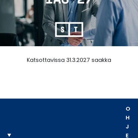
Katsottavissa 31.3.2027 saakka
O
H
J
E