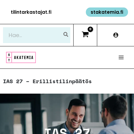
Siirry
tilintarkastajat.fi
stakatemia.fi
sisältöön
Hae:
IAS 27 – Erillistilinpäätös