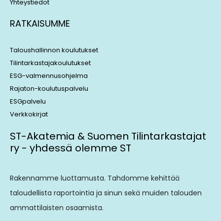
Yhteystiedot
RATKAISUMME
Taloushallinnon koulutukset
Tilintarkastajakoulutukset
ESG-valmennusohjelma
Rajaton-koulutuspalvelu
ESGpalvelu
Verkkokirjat
ST-Akatemia & Suomen Tilintarkastajat
ry - yhdessä olemme ST
Rakennamme luottamusta. Tahdomme kehittää
taloudellista raportointia ja sinun sekä muiden talouden
ammattilaisten osaamista.