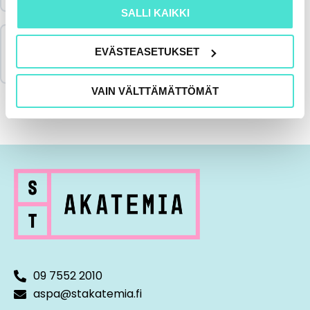
SALLI KAIKKI
Merkitse koulutus suoritetuksi & lataa
EVÄSTEASETUKSET
todistus
VAIN VÄLTTÄMÄTTÖMÄT
09 7552 2010
aspa@stakatemia.fi