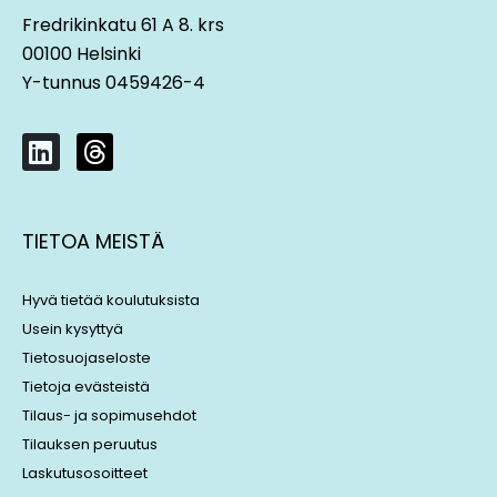
Fredrikinkatu 61 A 8. krs
00100 Helsinki
Y-tunnus 0459426-4
L
T
i
h
n
r
k
e
TIETOA MEISTÄ
e
a
d
d
i
s
Hyvä tietää koulutuksista
n
Usein kysyttyä
Tietosuojaseloste
Tietoja evästeistä
Tilaus- ja sopimusehdot
Tilauksen peruutus
Laskutusosoitteet