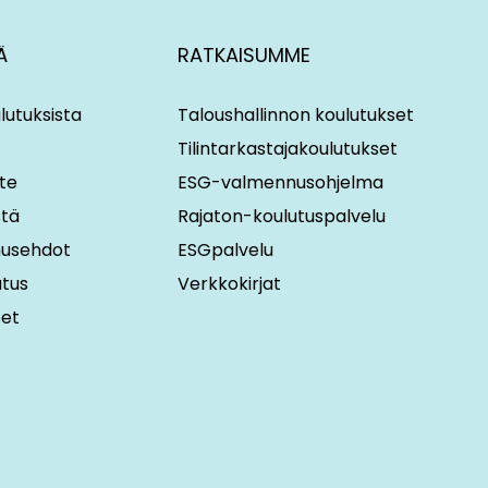
Ä
RATKAISUMME
lutuksista
Taloushallinnon koulutukset
Tilintarkastajakoulutukset
te
ESG-valmennusohjelma
stä
Rajaton-koulutuspalvelu
imusehdot
ESGpalvelu
utus
Verkkokirjat
eet