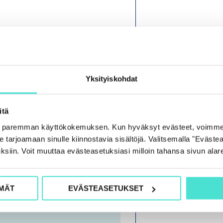
O
H
J
Yksityiskohdat
E
L
itä
M
e paremman käyttökokemuksen. Kun hyväksyt evästeet, voimme
A
tarjoamaan sinulle kiinnostavia sisältöjä. Valitsemalla "Evästea
ksiin. Voit muuttaa evästeasetuksiasi milloin tahansa sivun alar
MÄT
EVÄSTEASETUKSET