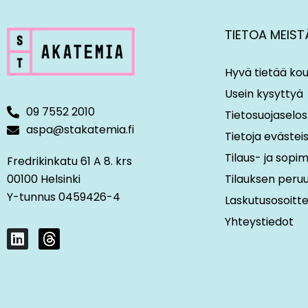
TIETOA MEIST
Hyvä tietää kou
Usein kysyttyä
09 7552 2010
Tietosuojaselos
aspa@stakatemia.fi
Tietoja evästei
Tilaus- ja sop
Fredrikinkatu 61 A 8. krs
00100 Helsinki
Tilauksen peru
Y-tunnus 0459426-4
Laskutusosoitt
Yhteystiedot
L
T
i
h
n
r
k
e
e
a