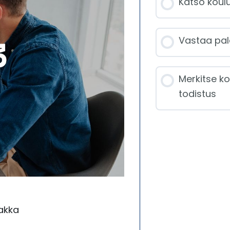
Katso koulu
Vastaa pal
Merkitse ko
todistus
akka