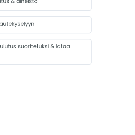
tus & aineisto
autekyselyyn
ulutus suoritetuksi & lataa