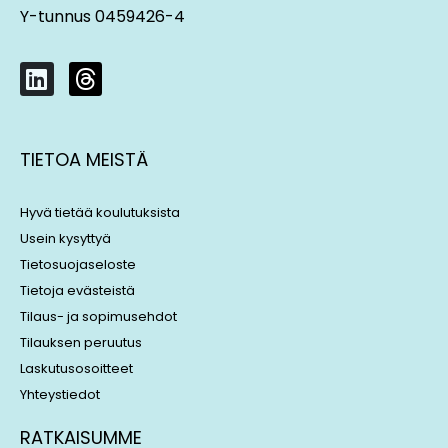
Y-tunnus 0459426-4
L
T
i
h
n
r
k
e
TIETOA MEISTÄ
e
a
d
d
i
s
Hyvä tietää koulutuksista
n
Usein kysyttyä
Tietosuojaseloste
Tietoja evästeistä
Tilaus- ja sopimusehdot
Tilauksen peruutus
Laskutusosoitteet
Yhteystiedot
RATKAISUMME