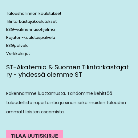
Taloushallinnon koulutukset
Tilintarkastajakoulutukset
ESG-valmennusohjelma
Rajaton-koulutuspalvelu
ESGpalvelu
Verkkokirjat
ST-Akatemia & Suomen Tilintarkastajat
ry - yhdessä olemme ST
Rakennamme luottamusta. Tahdomme kehittää
taloudellista raportointia ja sinun sekä muiden talouden
ammattilaisten osaamista.
TILAA UUTISKIRJE