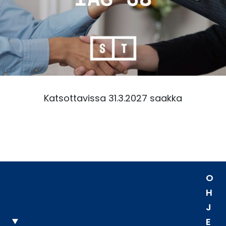
Katsottavissa 31.3.2027 saakka
O
H
J
E