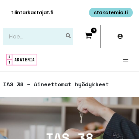
Siirry
tilintarkastajat.fi
stakatemia.fi
sisältöön
Hae:
IAS 38 – Aineettomat hyödykkeet