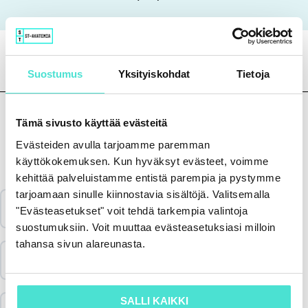
Suostumus
Yksityiskohdat
Tietoja
Tämä sivusto käyttää evästeitä
Evästeiden avulla tarjoamme paremman
Sisältö
käyttökokemuksen. Kun hyväksyt evästeet, voimme
kehittää palveluistamme entistä parempia ja pystymme
tarjoamaan sinulle kiinnostavia sisältöjä. Valitsemalla
Katso koulutus & aineisto
"Evästeasetukset" voit tehdä tarkempia valintoja
suostumuksiin. Voit muuttaa evästeasetuksiasi milloin
tahansa sivun alareunasta.
Vastaa palautekyselyyn
SALLI KAIKKI