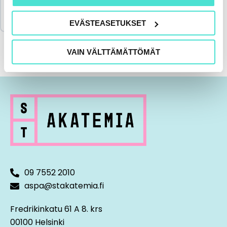
Merkitse koulutus suoritetuksi & lataa
todistus
EVÄSTEASETUKSET
VAIN VÄLTTÄMÄTTÖMÄT
09 7552 2010
aspa@stakatemia.fi
Fredrikinkatu 61 A 8. krs
00100 Helsinki