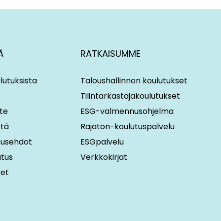
Ä
RATKAISUMME
lutuksista
Taloushallinnon koulutukset
Tilintarkastajakoulutukset
te
ESG-valmennusohjelma
stä
Rajaton-koulutuspalvelu
imusehdot
ESGpalvelu
utus
Verkkokirjat
eet