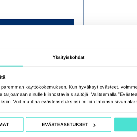
O
H
J
E
Yksityiskohdat
L
M
itä
A
e paremman käyttökokemuksen. Kun hyväksyt evästeet, voimme
tarjoamaan sinulle kiinnostavia sisältöjä. Valitsemalla "Evästea
ksiin. Voit muuttaa evästeasetuksiasi milloin tahansa sivun alar
MÄT
EVÄSTEASETUKSET