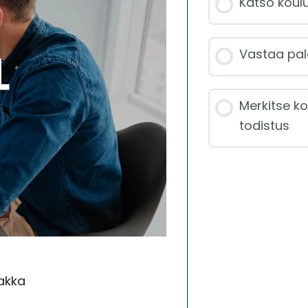
Katso koulu
Vastaa pal
Merkitse ko
todistus
akka