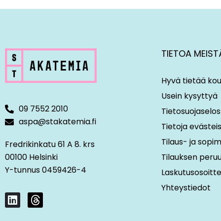
TIETOA MEIST
Hyvä tietää kou
Usein kysyttyä
09 7552 2010
Tietosuojaselos
aspa@stakatemia.fi
Tietoja evästei
Tilaus- ja sop
Fredrikinkatu 61 A 8. krs
00100 Helsinki
Tilauksen peru
Y-tunnus 0459426-4
Laskutusosoitt
Yhteystiedot
L
T
i
h
n
r