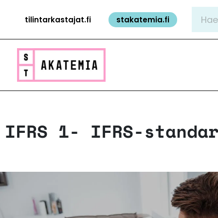
Siirry
Hae:
tilintarkastajat.fi
stakatemia.fi
sisältöön
IFRS 1- IFRS-standa