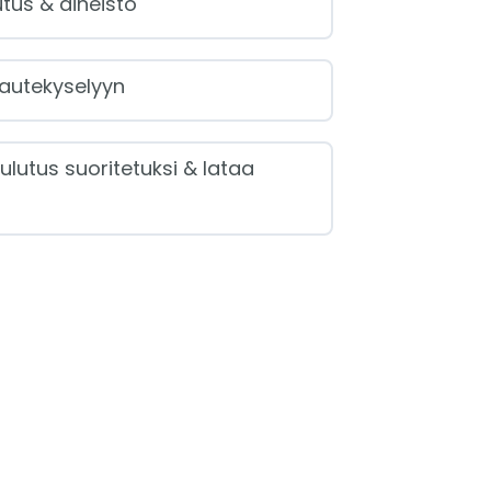
tus & aineisto
autekyselyyn
ulutus suoritetuksi & lataa