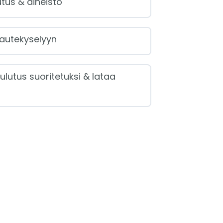
tus & aineisto
autekyselyyn
ulutus suoritetuksi & lataa