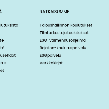
Ä
RATKAISUMME
lutuksista
Taloushallinnon koulutukset
Tilintarkastajakoulutukset
te
ESG-valmennusohjelma
stä
Rajaton-koulutuspalvelu
imusehdot
ESGpalvelu
utus
Verkkokirjat
eet