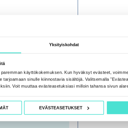
O
H
J
Yksityiskohdat
E
L
itä
M
e paremman käyttökokemuksen. Kun hyväksyt evästeet, voimme
A
tarjoamaan sinulle kiinnostavia sisältöjä. Valitsemalla "Evästea
ksiin. Voit muuttaa evästeasetuksiasi milloin tahansa sivun alar
MÄT
EVÄSTEASETUKSET