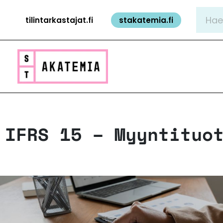
Siirry
Hae:
tilintarkastajat.fi
stakatemia.fi
sisältöön
IFRS 15 – Myyntituo