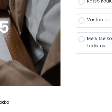
Katso koulu
Vastaa pal
Merkitse ko
todistus
akka