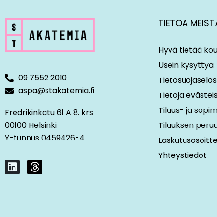
TIETOA MEIST
Hyvä tietää kou
Usein kysyttyä
09 7552 2010
Tietosuojaselos
aspa@stakatemia.fi
Tietoja evästei
Tilaus- ja sop
Fredrikinkatu 61 A 8. krs
00100 Helsinki
Tilauksen peru
Y-tunnus 0459426-4
Laskutusosoitt
Yhteystiedot
L
T
i
h
n
r
k
e
e
a