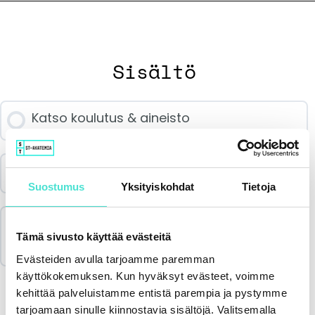
Sisältö
Katso koulutus & aineisto
Palautekysely
Suostumus
Yksityiskohdat
Tietoja
Merkitse koulutus suoritetuksi & lataa
Tämä sivusto käyttää evästeitä
todistus
Evästeiden avulla tarjoamme paremman
käyttökokemuksen. Kun hyväksyt evästeet, voimme
kehittää palveluistamme entistä parempia ja pystymme
tarjoamaan sinulle kiinnostavia sisältöjä. Valitsemalla