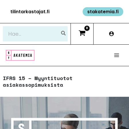
Siirry
tilintarkastajat.fi
stakatemia.fi
sisältöön
Hae:
IFRS 15 – Myyntituotot
asiakassopimuksista