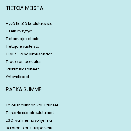
k
e
TIETOA MEISTÄ
e
a
d
d
i
s
Hyvä tietää koulutuksista
n
Usein kysyttyä
Tietosuojaseloste
Tietoja evästeistä
Tilaus- ja sopimusehdot
Tilauksen peruutus
Laskutusosoitteet
Yhteystiedot
RATKAISUMME
Taloushallinnon koulutukset
Tilintarkastajakoulutukset
ESG-valmennusohjelma
Rajaton-koulutuspalvelu