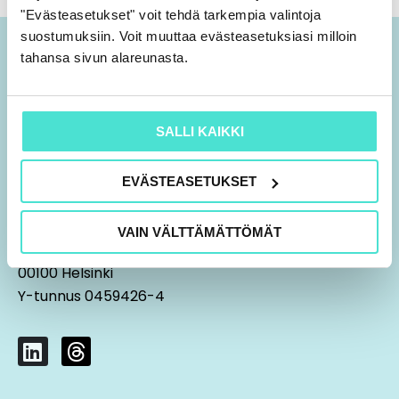
"Evästeasetukset" voit tehdä tarkempia valintoja
suostumuksiin. Voit muuttaa evästeasetuksiasi milloin
tahansa sivun alareunasta.
SALLI KAIKKI
EVÄSTEASETUKSET
09 7552 2010
aspa@stakatemia.fi
VAIN VÄLTTÄMÄTTÖMÄT
Fredrikinkatu 61 A 8. krs
00100 Helsinki
Y-tunnus 0459426-4
L
T
i
h
n
r