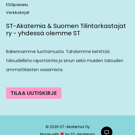
ESGpalvelu
Verkkokirjat
ST-Akatemia & Suomen Tilintarkastajat
ry - yhdessä olemme ST
Rakennamme luottamusta. Tahdomme kehittää
taloudellista raportointia ja sinun sekä muiden talouden
ammattilaisten osaamista.
TILAA UUTISKIRJE
© 2026 ST-Akatemia Oy
Made with
by ST-Akatemia