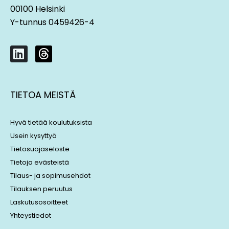
00100 Helsinki
Y-tunnus 0459426-4
L
T
i
h
n
r
k
e
TIETOA MEISTÄ
e
a
d
d
i
s
Hyvä tietää koulutuksista
n
Usein kysyttyä
Tietosuojaseloste
Tietoja evästeistä
Tilaus- ja sopimusehdot
Tilauksen peruutus
Laskutusosoitteet
Yhteystiedot