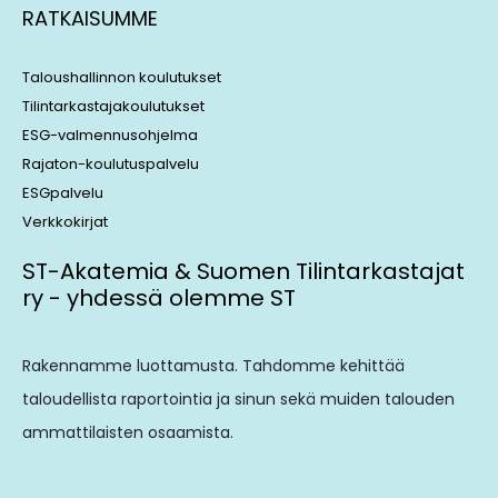
RATKAISUMME
Taloushallinnon koulutukset
Tilintarkastajakoulutukset
ESG-valmennusohjelma
Rajaton-koulutuspalvelu
ESGpalvelu
Verkkokirjat
ST-Akatemia & Suomen Tilintarkastajat
ry - yhdessä olemme ST
Rakennamme luottamusta. Tahdomme kehittää
taloudellista raportointia ja sinun sekä muiden talouden
ammattilaisten osaamista.