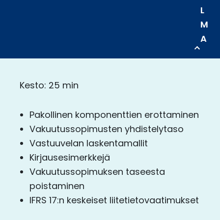
L
M
A
Kesto: 25 min
Pakollinen komponenttien erottaminen​
Vakuutussopimusten yhdistelytaso​
Vastuuvelan laskentamallit​
Kirjausesimerkkejä​
Vakuutussopimuksen taseesta
poistaminen​
IFRS 17:n keskeiset liitetietovaatimukset