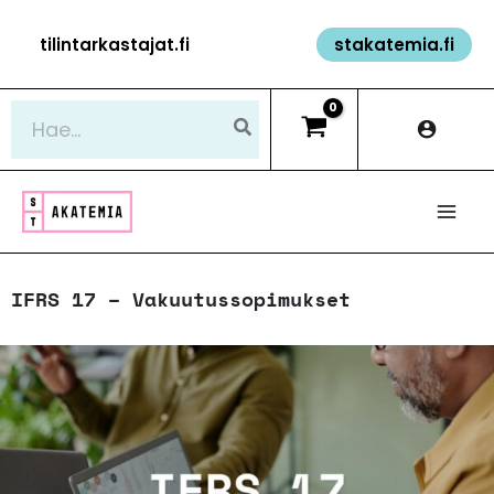
Siirry
tilintarkastajat.fi
stakatemia.fi
sisältöön
Hae:
IFRS 17 – Vakuutussopimukset