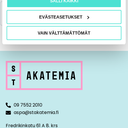
SALLI KAIKKI
Merkitse koulutus suoritetuksi & lataa
todistus
EVÄSTEASETUKSET
VAIN VÄLTTÄMÄTTÖMÄT
09 7552 2010
aspa@stakatemia.fi
Fredrikinkatu 61 A 8. krs