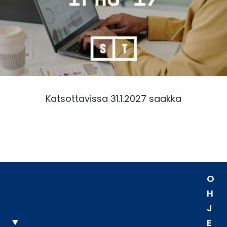
Katsottavissa 31.1.2027 saakka
O
H
J
E