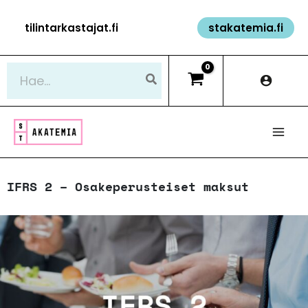
Siirry
tilintarkastajat.fi
stakatemia.fi
sisältöön
Hae:
IFRS 2 – Osakeperusteiset maksut