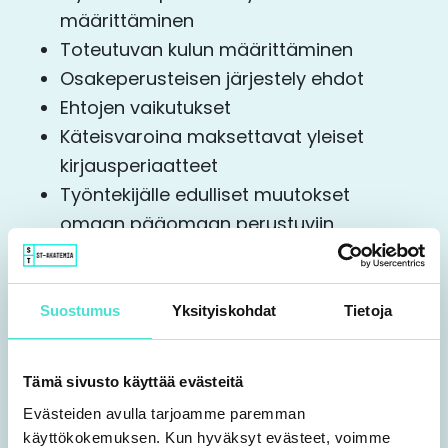
määrittäminen
Toteutuvan kulun määrittäminen
Osakeperusteisen järjestely ehdot
Ehtojen vaikutukset
Käteisvaroina maksettavat yleiset
kirjausperiaatteet
Työntekijälle edulliset muutokset
omaan pääomaan perustuviin
osakeperusteisiin maksuihin
Ehtojen vaikutus
Tilinpäätöksessä esitettävät tiedot
Suostumus
Yksityiskohdat
Tietoja
IFRS / rahoitusasiantuntija, DPP IFRS
Tämä sivusto käyttää evästeitä
accounting Kikka Pihlgren, KPMG Oy Ab
Evästeiden avulla tarjoamme paremman
käyttökokemuksen. Kun hyväksyt evästeet, voimme