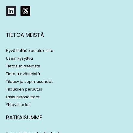
L
T
i
h
n
r
k
e
TIETOA MEISTÄ
e
a
d
d
i
s
Hyvä tietää koulutuksista
n
Usein kysyttyä
Tietosuojaseloste
Tietoja evästeistä
Tilaus- ja sopimusehdot
Tilauksen peruutus
Laskutusosoitteet
Yhteystiedot
RATKAISUMME