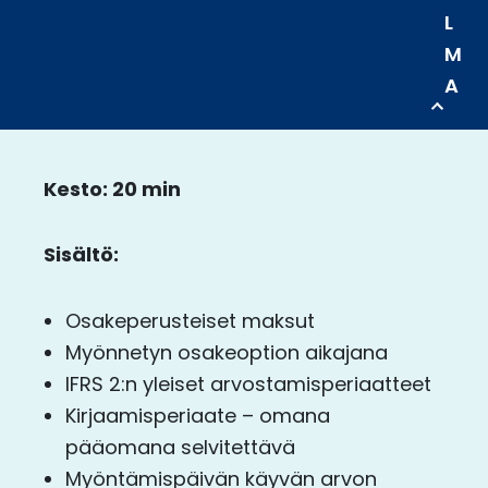
L
M
A
Kesto: 20 min
Sisältö:
Osakeperusteiset maksut
Myönnetyn osakeoption aikajana
IFRS 2:n yleiset arvostamisperiaatteet
Kirjaamisperiaate – omana
pääomana selvitettävä
Myöntämispäivän käyvän arvon