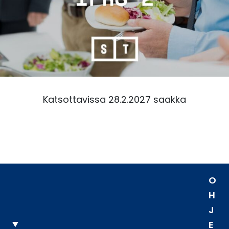
Katsottavissa 28.2.2027 saakka
O
H
J
E