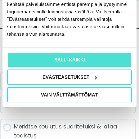
kehittää palveluistamme entistä parempia ja pystymme
tarjoamaan sinulle kiinnostavia sisältöjä. Valitsemalla
"Evästeasetukset" voit tehdä tarkempia valintoja
suostumuksiin. Voit muuttaa evästeasetuksiasi milloin
tahansa sivun alareunasta.
Sisältö
SALLI KAIKKI
EVÄSTEASETUKSET
Katso koulutus & aineisto
VAIN VÄLTTÄMÄTTÖMÄT
Vastaa palautekyselyyn
Merkitse koulutus suoritetuksi & lataa
todistus