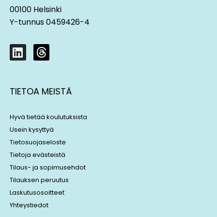
00100 Helsinki
Y-tunnus 0459426-4
L
T
i
h
n
r
k
e
TIETOA MEISTÄ
e
a
d
d
i
s
Hyvä tietää koulutuksista
n
Usein kysyttyä
Tietosuojaseloste
Tietoja evästeistä
Tilaus- ja sopimusehdot
Tilauksen peruutus
Laskutusosoitteet
Yhteystiedot