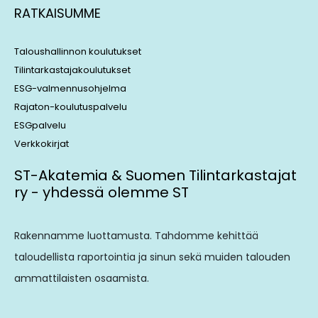
RATKAISUMME
Taloushallinnon koulutukset
Tilintarkastajakoulutukset
ESG-valmennusohjelma
Rajaton-koulutuspalvelu
ESGpalvelu
Verkkokirjat
ST-Akatemia & Suomen Tilintarkastajat
ry - yhdessä olemme ST
Rakennamme luottamusta. Tahdomme kehittää
taloudellista raportointia ja sinun sekä muiden talouden
ammattilaisten osaamista.