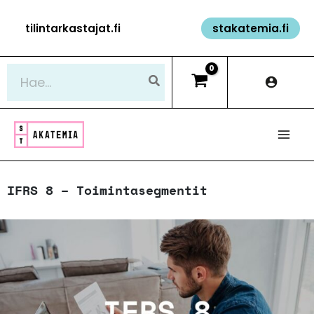
Siirry
tilintarkastajat.fi
stakatemia.fi
sisältöön
Hae:
IFRS 8 – Toimintasegmentit