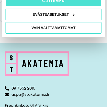
SALLI KAIKKI
Merkitse koulutus suoritetuksi & lataa
todistus
EVÄSTEASETUKSET
VAIN VÄLTTÄMÄTTÖMÄT
09 7552 2010
aspa@stakatemia.fi
Fredrikinkatu 61 A 8. krs