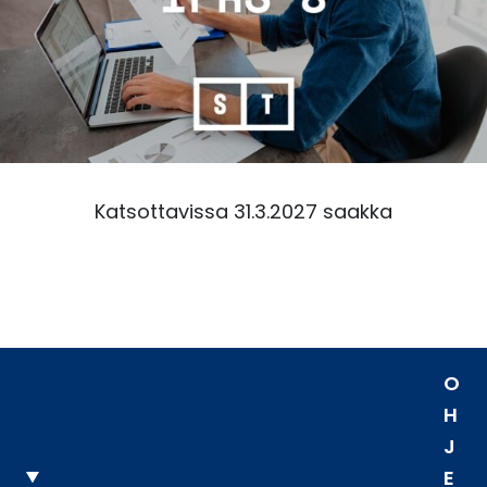
Katsottavissa 31.3.2027 saakka
O
H
J
E