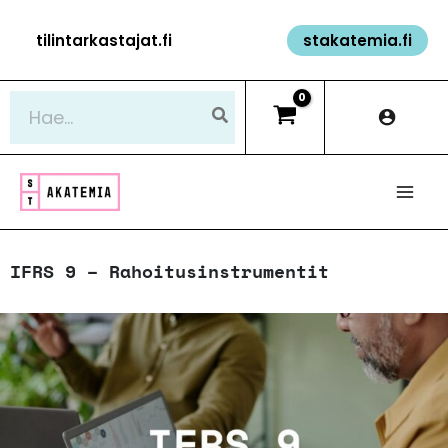
Siirry
tilintarkastajat.fi
stakatemia.fi
sisältöön
Hae:
IFRS 9 – Rahoitusinstrumentit