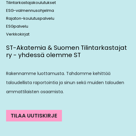
Tilintarkastajakoulutukset
ESG-valmennusohjelma
Rajaton-koulutuspalvelu
ESGpalvelu
Verkkokirjat
ST-Akatemia & Suomen Tilintarkastajat
ry - yhdessä olemme ST
Rakennamme luottamusta. Tahdomme kehittää
taloudellista raportointia ja sinun sekä muiden talouden
ammattilaisten osaamista.
TILAA UUTISKIRJE