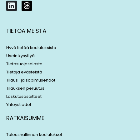
L
T
i
h
n
r
k
e
TIETOA MEISTÄ
e
a
d
d
i
s
Hyvä tietää koulutuksista
n
Usein kysyttyä
Tietosuojaseloste
Tietoja evästeistä
Tilaus- ja sopimusehdot
Tilauksen peruutus
Laskutusosoitteet
Yhteystiedot
RATKAISUMME
Taloushallinnon koulutukset