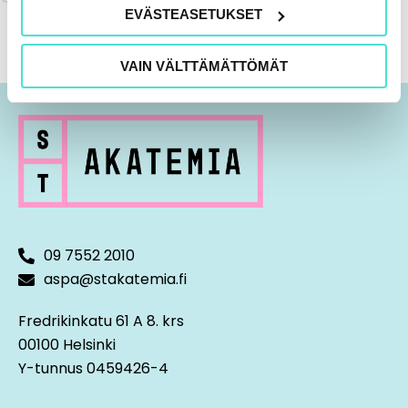
EVÄSTEASETUKSET
VAIN VÄLTTÄMÄTTÖMÄT
09 7552 2010
aspa@stakatemia.fi
Fredrikinkatu 61 A 8. krs
00100 Helsinki
Y-tunnus 0459426-4