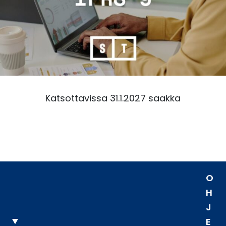
Katsottavissa 31.1.2027 saakka
O
H
J
E