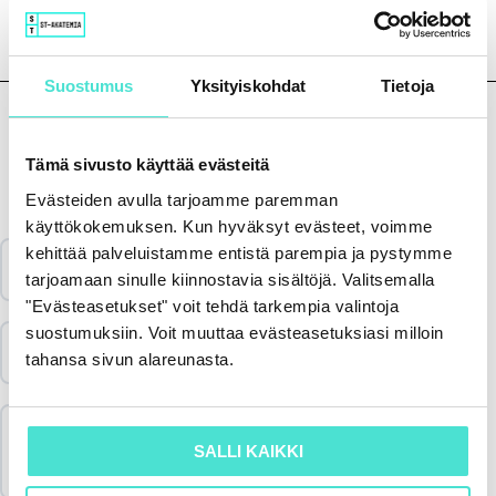
Suostumus
Yksityiskohdat
Tietoja
Tämä sivusto käyttää evästeitä
Sisältö
Evästeiden avulla tarjoamme paremman
käyttökokemuksen. Kun hyväksyt evästeet, voimme
kehittää palveluistamme entistä parempia ja pystymme
Katso koulutus & aineisto
tarjoamaan sinulle kiinnostavia sisältöjä. Valitsemalla
"Evästeasetukset" voit tehdä tarkempia valintoja
suostumuksiin. Voit muuttaa evästeasetuksiasi milloin
Vastaa palautekyselyyn
tahansa sivun alareunasta.
Merkitse koulutus suoritetuksi & lataa
SALLI KAIKKI
todistus