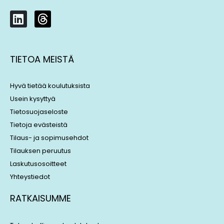
L
T
i
h
n
r
k
e
TIETOA MEISTÄ
e
a
d
d
i
s
Hyvä tietää koulutuksista
n
Usein kysyttyä
Tietosuojaseloste
Tietoja evästeistä
Tilaus- ja sopimusehdot
Tilauksen peruutus
Laskutusosoitteet
Yhteystiedot
RATKAISUMME