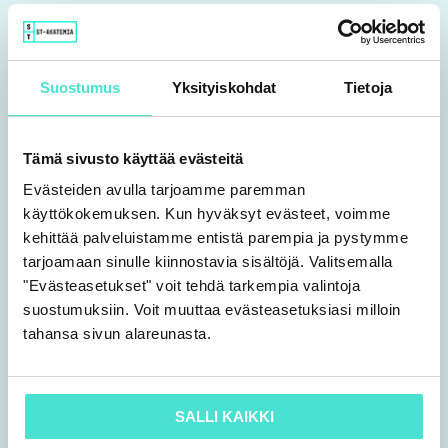
Senior University Lecturer Nina
Sormunen, Aalto-university
Suostumus
Yksityiskohdat
Tietoja
12.00 Lunch break
Tämä sivusto käyttää evästeitä
13.00 Impairment testing and fair
Evästeiden avulla tarjoamme paremman
value
käyttökokemuksen. Kun hyväksyt evästeet, voimme
kehittää palveluistamme entistä parempia ja pystymme
IAS 36 – impairment testing in practice
tarjoamaan sinulle kiinnostavia sisältöjä. Valitsemalla
"Evästeasetukset" voit tehdä tarkempia valintoja
cash-generating units
suostumuksiin. Voit muuttaa evästeasetuksiasi milloin
fair value measurement (IFRS 13)
tahansa sivun alareunasta.
valuation techniques and hierarchy
KHT, Manager Joanna Suomalainen, EY
SALLI KAIKKI