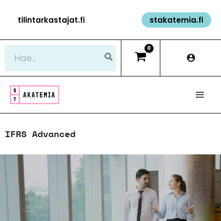
Siirry
tilintarkastajat.fi
stakatemia.fi
sisältöön
Hae:
IFRS Advanced