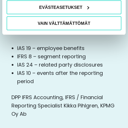
14.15 Break
EVÄSTEASETUKSET
14.30 Selected advanced IFRS
VAIN VÄLTTÄMÄTTÖMÄT
standards
IAS 19 – employee benefits
IFRS 8 – segment reporting
IAS 24 – related party disclosures
IAS 10 – events after the reporting
period
DPP IFRS Accounting, IFRS / Financial
Reporting Specialist Kikka Pihlgren, KPMG
Oy Ab