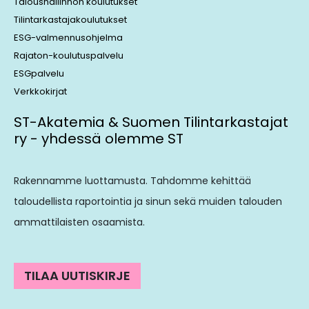
Taloushallinnon koulutukset
Tilintarkastajakoulutukset
ESG-valmennusohjelma
Rajaton-koulutuspalvelu
ESGpalvelu
Verkkokirjat
ST-Akatemia & Suomen Tilintarkastajat
ry - yhdessä olemme ST
Rakennamme luottamusta. Tahdomme kehittää
taloudellista raportointia ja sinun sekä muiden talouden
ammattilaisten osaamista.
TILAA UUTISKIRJE