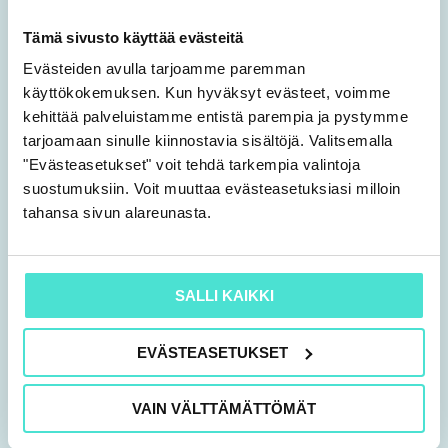
Accounting and Reporting Advisor Timo
Tämä sivusto käyttää evästeitä
Salmi, KPMG Oy Ab
Evästeiden avulla tarjoamme paremman
käyttökokemuksen. Kun hyväksyt evästeet, voimme
Revenue from contracts with
kehittää palveluistamme entistä parempia ja pystymme
customers (IFRS 15)
tarjoamaan sinulle kiinnostavia sisältöjä. Valitsemalla
"Evästeasetukset" voit tehdä tarkempia valintoja
suostumuksiin. Voit muuttaa evästeasetuksiasi milloin
The five-step model
tahansa sivun alareunasta.
Senior Manager, Authorized Public
Accountant (KHT), Joanna Suomalainen,
SALLI KAIKKI
EY
EVÄSTEASETUKSET
Consolidated financial statements
VAIN VÄLTTÄMÄTTÖMÄT
Standards related to consolidated