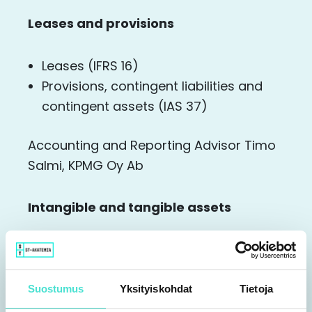
Leases and provisions
Leases (IFRS 16)
Provisions, contingent liabilities and
contingent assets (IAS 37)
Accounting and Reporting Advisor Timo
Salmi, KPMG Oy Ab
Intangible and tangible assets
Property, plant and equipment (IAS 16)
Intangible assets (IAS 38)
Inventories (IAS 2)
Suostumus
Yksityiskohdat
Tietoja