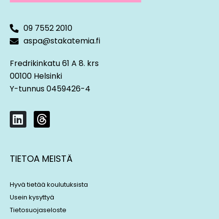
09 7552 2010
Consolidated financial statements
aspa@stakatemia.fi
Fredrikinkatu 61 A 8. krs
Financial Instruments and income taxes
00100 Helsinki
Y-tunnus 0459426-4
L
T
i
h
n
r
k
e
TIETOA MEISTÄ
e
a
d
d
i
s
Hyvä tietää koulutuksista
n
Usein kysyttyä
Tietosuojaseloste