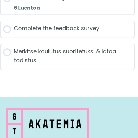
6 Luentoa
Jakson sisältö
Complete the feedback survey
0/6 luennoista
Merkitse koulutus suoritetuksi & lataa
todistus
Introduction to IFRS financial statements
Leases and provisions
Intangible and tangible assets
Revenue from contracts with customers
(IFRS 15)