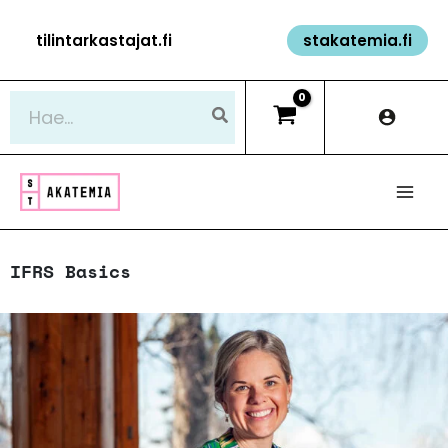
Siirry
tilintarkastajat.fi
stakatemia.fi
sisältöön
Hae:
IFRS Basics