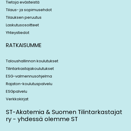
Tietoja evästeistä
Tilaus- ja sopimusehdot
Tilauksen peruutus
Laskutusosoitteet
Yhteystiedot
RATKAISUMME
Taloushallinnon koulutukset
Tilintarkastajakoulutukset
ESG-valmennusohjelma
Rajaton-koulutuspalvelu
ESGpalvelu
Verkkokirjat
ST-Akatemia & Suomen Tilintarkastajat
ry - yhdessä olemme ST