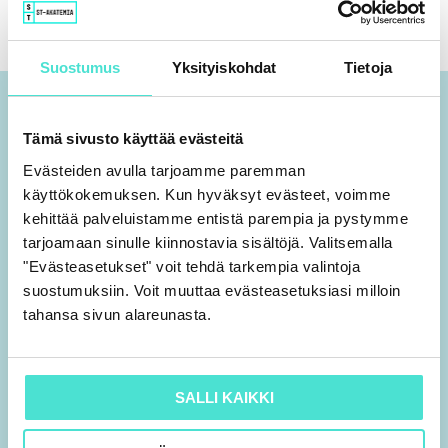
Suostumus
Yksityiskohdat
Tietoja
Tämä sivusto käyttää evästeitä
Evästeiden avulla tarjoamme paremman
käyttökokemuksen. Kun hyväksyt evästeet, voimme
kehittää palveluistamme entistä parempia ja pystymme
tarjoamaan sinulle kiinnostavia sisältöjä. Valitsemalla
09 7552 2010
"Evästeasetukset" voit tehdä tarkempia valintoja
aspa@stakatemia.fi
suostumuksiin. Voit muuttaa evästeasetuksiasi milloin
tahansa sivun alareunasta.
Fredrikinkatu 61 A 8. krs
00100 Helsinki
Y-tunnus 0459426-4
SALLI KAIKKI
L
T