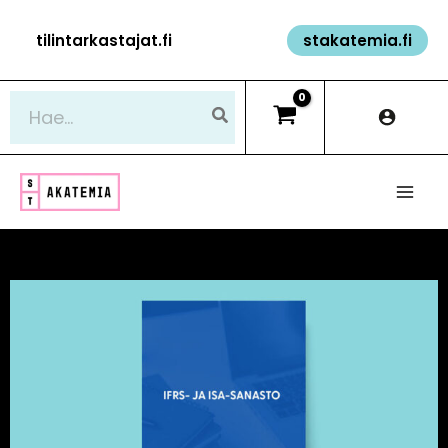
Siirry
tilintarkastajat.fi
stakatemia.fi
sisältöön
Hae: