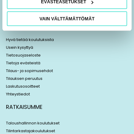
EVÄSTEASETUKSET
i
h
n
r
k
e
VAIN VÄLTTÄMÄTTÖMÄT
TIETOA MEISTÄ
e
a
d
d
i
s
Hyvä tietää koulutuksista
n
Usein kysyttyä
Tietosuojaseloste
Tietoja evästeistä
Tilaus- ja sopimusehdot
Tilauksen peruutus
Laskutusosoitteet
Yhteystiedot
RATKAISUMME
Taloushallinnon koulutukset
Tilintarkastajakoulutukset