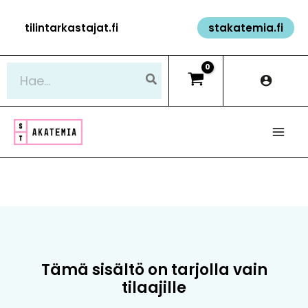
Siirry
tilintarkastajat.fi
stakatemia.fi
sisältöön
Hae:
Tämä sisältö on tarjolla vain
tilaajille