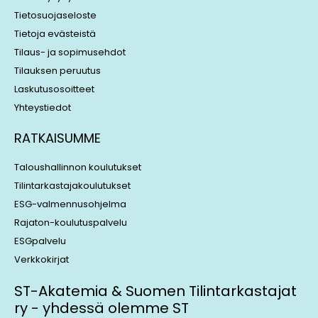
n
Tietosuojaseloste
Tietoja evästeistä
Tilaus- ja sopimusehdot
Tilauksen peruutus
Laskutusosoitteet
Yhteystiedot
RATKAISUMME
Taloushallinnon koulutukset
Tilintarkastajakoulutukset
ESG-valmennusohjelma
Rajaton-koulutuspalvelu
ESGpalvelu
Verkkokirjat
ST-Akatemia & Suomen Tilintarkastajat
ry - yhdessä olemme ST