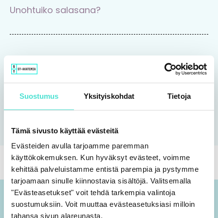
Unohtuiko salasana?
Tutustu Rajaton-koulutuspalveluun
Suostumus
Yksityiskohdat
Tietoja
Tutustu
Tämä sivusto käyttää evästeitä
Evästeiden avulla tarjoamme paremman
käyttökokemuksen. Kun hyväksyt evästeet, voimme
kehittää palveluistamme entistä parempia ja pystymme
tarjoamaan sinulle kiinnostavia sisältöjä. Valitsemalla
"Evästeasetukset" voit tehdä tarkempia valintoja
suostumuksiin. Voit muuttaa evästeasetuksiasi milloin
tahansa sivun alareunasta.