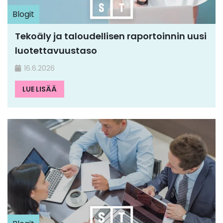
Blogit
Tekoäly ja taloudellisen raportoinnin uusi
luotettavuustaso
16.6.2026
LUE LISÄÄ