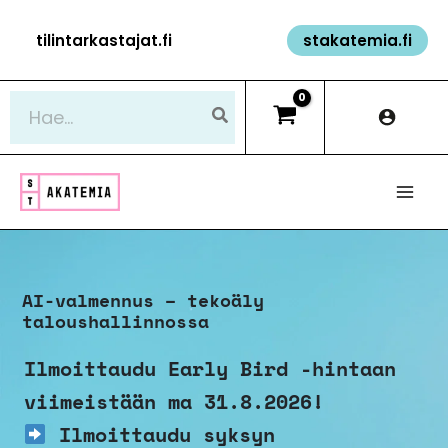
Siirry
tilintarkastajat.fi
stakatemia.fi
sisältöön
Hae:
AI-valmennus – tekoäly
taloushallinnossa
Ilmoittaudu Early Bird -hintaan
viimeistään ma 31.8.2026!
Ilmoittaudu syksyn