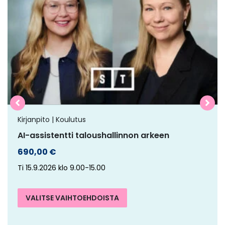
on
useampi
muunnelma.
Voit
tehdä
valinnat
tuotteen
sivulla.
Kirjanpito | Koulutus
AI-assistentti taloushallinnon arkeen
690,00
€
Ti 15.9.2026 klo 9.00-15.00
VALITSE VAIHTOEHDOISTA