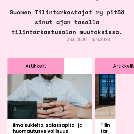
Suomen Tilintarkastajat ry pitää
sinut ajan tasalla
tilintarkastusalan muutoksissa.
24.6.2026
16.6.2026
Artikkelit
Artikkelit
Ilmaisukielto, salassapito- ja
Tilin
huomautusvelvollisuus
tar