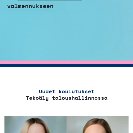
valmennukseen
Uudet koulutukset
Tekoäly taloushallinnossa
Tällä
tuotteella