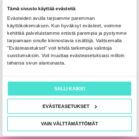
Rahoituslaskelma
Tämä sivusto käyttää evästeitä
86,00
€
(+ alv)
Evästeiden avulla tarjoamme paremman
käyttökokemuksen. Kun hyväksyt evästeet, voimme
LISÄÄ OSTOSKORIIN
kehittää palveluistamme entistä parempia ja pystymme
tarjoamaan sinulle kiinnostavia sisältöjä. Valitsemalla
"Evästeasetukset" voit tehdä tarkempia valintoja
suostumuksiin. Voit muuttaa evästeasetuksiasi milloin
KAIKKI KIRJAT
tahansa sivun alareunasta.
SALLI KAIKKI
EVÄSTEASETUKSET
VAIN VÄLTTÄMÄTTÖMÄT