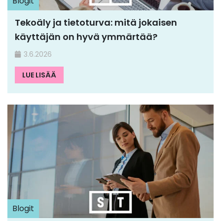
Blogit
Tekoäly ja tietoturva: mitä jokaisen
käyttäjän on hyvä ymmärtää?
3.6.2026
LUE LISÄÄ
Blogit