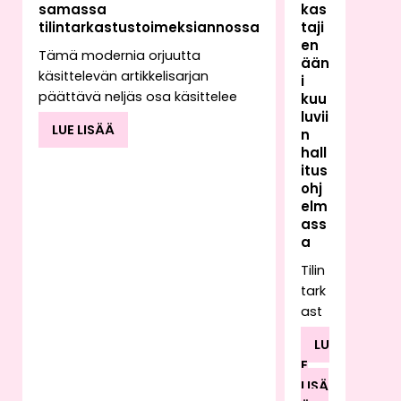
samassa
kas
tilintarkastustoimeksiannossa
taji
en
Tämä modernia orjuutta
ään
käsittelevän artikkelisarjan
i
päättävä neljäs osa käsittelee
kuu
luvii
tilintarkastajan
LUE LISÄÄ
n
toimeksiannossaan mahdollisesti
hall
kohtaavan työvoiman
itus
hyväksikäytön vaikutusta
ohj
tilintarkastajan raportointiin.
elm
Toimeksiantoa suorittaessaan
ass
tilintarkastaja saattaa havaita
a
kyseiselle toimialalle epätyypillisiä
Tilin
käytäntöjä tai poikkeavia
tark
kirjanpidon tapahtumia, joiden
ast
taustalla voi olla esimerkiksi
ajan
työvoiman hyväksikäyttö.
LU
työ
Työvoiman hyväksikäyttöön voi
E
rake
liittyä myös rahanpesua.
LISÄ
ntu