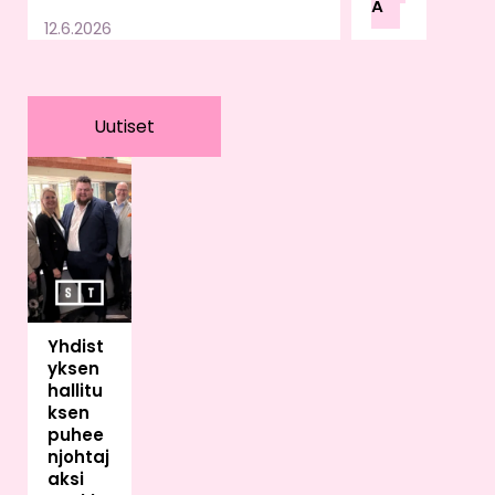
Ä
u
12.6.2026
lain
sää
dän
nön,
Uutiset
valv
onn
an
ja
vira
no
mai
skä
Yhdist
ytä
yksen
ntöj
hallitu
en
ksen
var
puhee
aan.
njohtaj
Sää
aksi