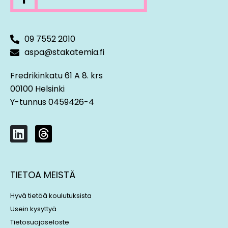
09 7552 2010
aspa@stakatemia.fi
Fredrikinkatu 61 A 8. krs
00100 Helsinki
Y-tunnus 0459426-4
L
T
i
h
n
r
k
e
TIETOA MEISTÄ
e
a
d
d
Hyvä tietää koulutuksista
i
s
Usein kysyttyä
n
Tietosuojaseloste