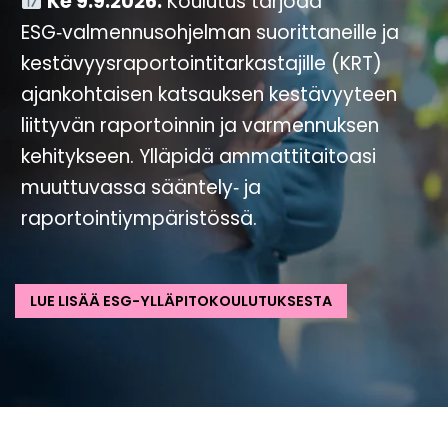
Ke 9.9.2026.
Koulutus tarjoaa
ESG‑valmennusohjelman suorittaneille ja
kestävyysraportointitarkastajille (KRT)
ajankohtaisen katsauksen kestävyyteen
liittyvän raportoinnin ja varmennuksen
kehitykseen. Ylläpidä ammattitaitoasi
muuttuvassa sääntely‑ ja
raportointiympäristössä.
LUE LISÄÄ ESG-YLLÄPITOKOULUTUKSESTA