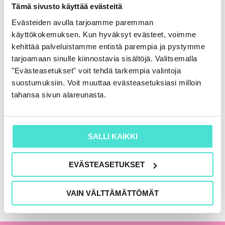
Rahoituslaskelma
Tämä sivusto käyttää evästeitä
86,00
€
(+ alv)
Evästeiden avulla tarjoamme paremman
käyttökokemuksen. Kun hyväksyt evästeet, voimme
LISÄÄ OSTOSKORIIN
kehittää palveluistamme entistä parempia ja pystymme
tarjoamaan sinulle kiinnostavia sisältöjä. Valitsemalla
"Evästeasetukset" voit tehdä tarkempia valintoja
suostumuksiin. Voit muuttaa evästeasetuksiasi milloin
KAIKKI KIRJAT
tahansa sivun alareunasta.
SALLI KAIKKI
EVÄSTEASETUKSET
VAIN VÄLTTÄMÄTTÖMÄT