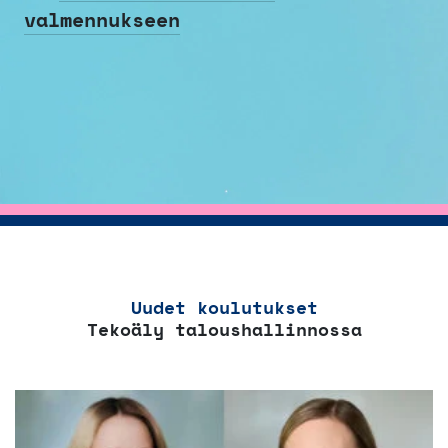
valmennukseen
Uudet koulutukset
Tekoäly taloushallinnossa
Tällä
tuotteella