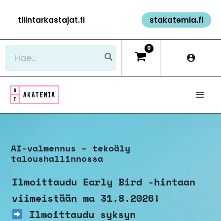
Siirry
tilintarkastajat.fi
stakatemia.fi
sisältöön
Hae:
AI-valmennus – tekoäly
taloushallinnossa
Ilmoittaudu Early Bird -hintaan
viimeistään ma 31.8.2026!
Ilmoittaudu syksyn