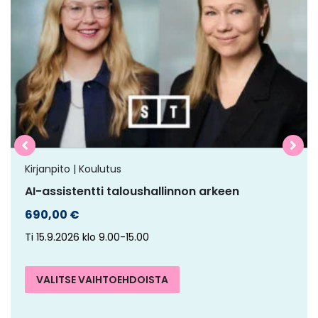
on
useampi
muunnelma.
Voit
tehdä
valinnat
tuotteen
sivulla.
Kirjanpito | Koulutus
AI-assistentti taloushallinnon arkeen
690,00
€
Ti 15.9.2026 klo 9.00-15.00
VALITSE VAIHTOEHDOISTA