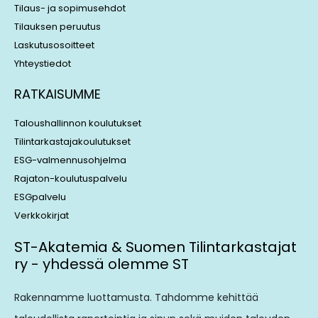
Tilaus- ja sopimusehdot
Tilauksen peruutus
Laskutusosoitteet
Yhteystiedot
RATKAISUMME
Taloushallinnon koulutukset
Tilintarkastajakoulutukset
ESG-valmennusohjelma
Rajaton-koulutuspalvelu
ESGpalvelu
Verkkokirjat
ST-Akatemia & Suomen Tilintarkastajat
ry - yhdessä olemme ST
Rakennamme luottamusta. Tahdomme kehittää