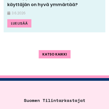
käyttäjän on hyvä ymmärtää?
3.6.2026
LUE LISÄÄ
KATSO KAIKKI
Suomen Tilintarkastajat