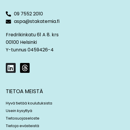
09 7552 2010
aspa@stakatemia.fi
Fredrikinkatu 61 A 8. krs
00100 Helsinki
Y-tunnus 0459426-4
L
T
i
h
n
r
k
e
TIETOA MEISTÄ
e
a
d
d
Hyvä tietää koulutuksista
i
s
Usein kysyttyä
n
Tietosuojaseloste
Tietoja evästeistä