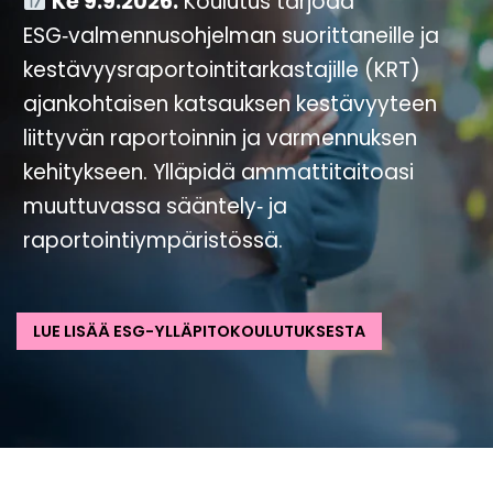
Ke 9.9.2026.
Koulutus tarjoaa
ESG‑valmennusohjelman suorittaneille ja
kestävyysraportointitarkastajille (KRT)
ajankohtaisen katsauksen kestävyyteen
liittyvän raportoinnin ja varmennuksen
kehitykseen. Ylläpidä ammattitaitoasi
muuttuvassa sääntely‑ ja
raportointiympäristössä.
LUE LISÄÄ ESG-YLLÄPITOKOULUTUKSESTA