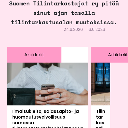
Suomen Tilintarkastajat ry pitää
sinut ajan tasalla
tilintarkastusalan muutoksissa.
24.6.2026
16.6.2026
Artikkelit
Artikkelit
Ilmaisukielto, salassapito- ja
Tilin
huomautusvelvollisuus
tar
samassa
kas