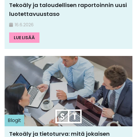
Tekoäly ja taloudellisen raportoinnin uusi
luotettavuustaso
16.6.2026
LUE LISÄÄ
Blogit
Tekoäly ja tietoturva: mitä jokaisen