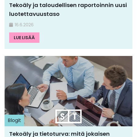
Tekoäly ja taloudellisen raportoinnin uusi
luotettavuustaso
16.6.2026
LUE LISÄÄ
Blogit
Tekoäly ja tietoturva: mitä jokaisen