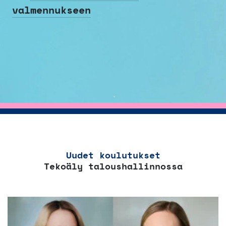
valmennukseen
Uudet koulutukset
Tekoäly taloushallinnossa
Tällä
tuotteella