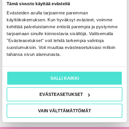
Rahoituslaskelma
Tämä sivusto käyttää evästeitä
86,00
€
(+ alv)
Evästeiden avulla tarjoamme paremman
käyttökokemuksen. Kun hyväksyt evästeet, voimme
LISÄÄ OSTOSKORIIN
kehittää palveluistamme entistä parempia ja pystymme
tarjoamaan sinulle kiinnostavia sisältöjä. Valitsemalla
"Evästeasetukset" voit tehdä tarkempia valintoja
suostumuksiin. Voit muuttaa evästeasetuksiasi milloin
KAIKKI KIRJAT
tahansa sivun alareunasta.
SALLI KAIKKI
EVÄSTEASETUKSET
VAIN VÄLTTÄMÄTTÖMÄT