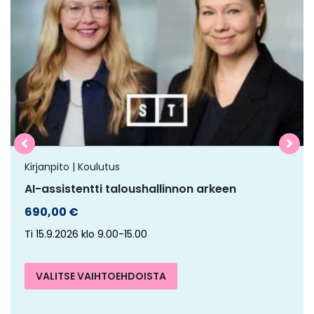
on
useampi
muunnelma.
Voit
tehdä
valinnat
tuotteen
sivulla.
Kirjanpito | Koulutus
AI-assistentti taloushallinnon arkeen
690,00
€
Ti 15.9.2026 klo 9.00-15.00
VALITSE VAIHTOEHDOISTA