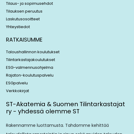
Tilaus- ja sopimusehdot
Tilauksen peruutus
Laskutusosoitteet
Yhteystiedot
RATKAISUMME
Taloushallinnon koulutukset
Tilintarkastajakoulutukset
ESG-valmennusohjelma
Rajaton-koulutuspalvelu
ESGpalvelu
Verkkokirjat
ST-Akatemia & Suomen Tilintarkastajat
ry - yhdessä olemme ST
Rakennamme luottamusta. Tahdomme kehittää