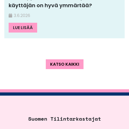
käyttäjän on hyvä ymmärtää?
3.6.2026
LUE LISÄÄ
KATSO KAIKKI
Suomen Tilintarkastajat