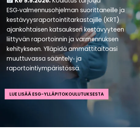
Ke 9.9.2026.
Koulutus tarjoaa
ESG‑valmennusohjelman suorittaneille ja
kestävyysraportointitarkastajille (KRT)
ajankohtaisen katsauksen kestävyyteen
liittyvän raportoinnin ja varmennuksen
kehitykseen. Ylläpidä ammattitaitoasi
muuttuvassa sääntely‑ ja
raportointiympäristössä.
LUE LISÄÄ ESG-YLLÄPITOKOULUTUKSESTA