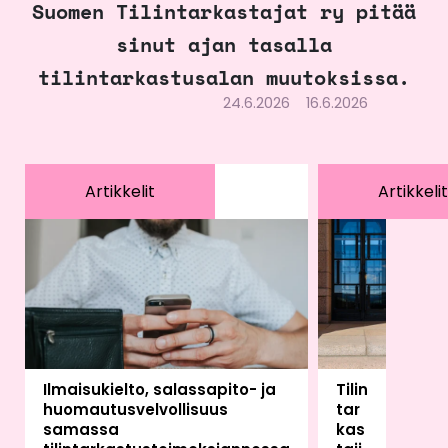
Suomen Tilintarkastajat ry pitää
sinut ajan tasalla
tilintarkastusalan muutoksissa.
24.6.2026
16.6.2026
Artikkelit
Artikkelit
Ilmaisukielto, salassapito- ja
Tilin
huomautusvelvollisuus
tar
samassa
kas