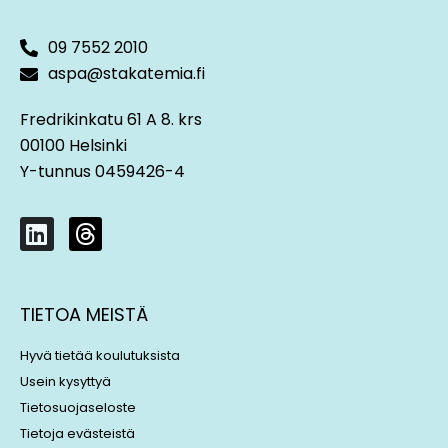
09 7552 2010
aspa@stakatemia.fi
Fredrikinkatu 61 A 8. krs
00100 Helsinki
Y-tunnus 0459426-4
L
T
i
h
n
r
k
e
TIETOA MEISTÄ
e
a
d
d
Hyvä tietää koulutuksista
i
s
Usein kysyttyä
n
Tietosuojaseloste
Tietoja evästeistä