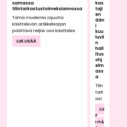
samassa
kas
tilintarkastustoimeksiannossa
taji
en
Tämä modernia orjuutta
ään
käsittelevän artikkelisarjan
i
päättävä neljäs osa käsittelee
kuu
luvii
tilintarkastajan
LUE LISÄÄ
n
toimeksiannossaan mahdollisesti
hall
kohtaavan työvoiman
itus
hyväksikäytön vaikutusta
ohj
tilintarkastajan raportointiin.
elm
Toimeksiantoa suorittaessaan
ass
tilintarkastaja saattaa havaita
a
kyseiselle toimialalle epätyypillisiä
Tilin
käytäntöjä tai poikkeavia
tark
kirjanpidon tapahtumia, joiden
ast
taustalla voi olla esimerkiksi
ajan
työvoiman hyväksikäyttö.
LU
työ
Työvoiman hyväksikäyttöön voi
E
rake
liittyä myös rahanpesua.
LISÄ
ntu