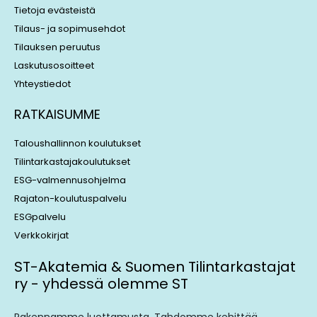
Tietoja evästeistä
Tilaus- ja sopimusehdot
Tilauksen peruutus
Laskutusosoitteet
Yhteystiedot
RATKAISUMME
Taloushallinnon koulutukset
Tilintarkastajakoulutukset
ESG-valmennusohjelma
Rajaton-koulutuspalvelu
ESGpalvelu
Verkkokirjat
ST-Akatemia & Suomen Tilintarkastajat
ry - yhdessä olemme ST
Rakennamme luottamusta. Tahdomme kehittää