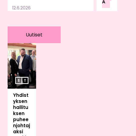
Ä
u
12.6.2026
lain
sää
dän
nön,
Uutiset
valv
onn
an
ja
vira
no
mai
skä
Yhdist
ytä
yksen
ntöj
hallitu
en
ksen
var
puhee
aan.
njohtaj
Sää
aksi