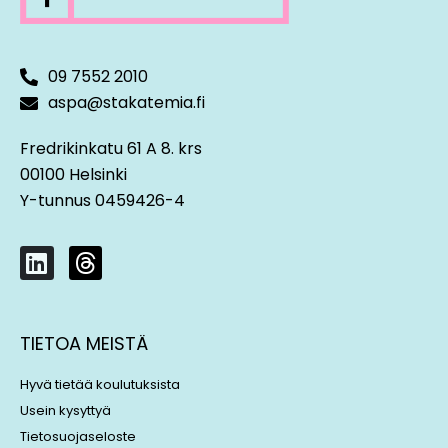
09 7552 2010
aspa@stakatemia.fi
Fredrikinkatu 61 A 8. krs
00100 Helsinki
Y-tunnus 0459426-4
L
T
i
h
n
r
k
e
TIETOA MEISTÄ
e
a
d
d
Hyvä tietää koulutuksista
i
s
Usein kysyttyä
n
Tietosuojaseloste