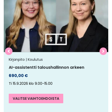
on
useampi
muunnelma.
Voit
tehdä
valinnat
tuotteen
sivulla.
Kirjanpito | Koulutus
AI-assistentti taloushallinnon arkeen
690,00
€
Ti 15.9.2026 klo 9.00-15.00
VALITSE VAIHTOEHDOISTA