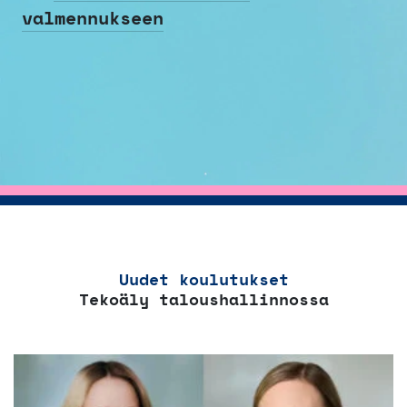
valmennukseen
Uudet koulutukset
Tekoäly taloushallinnossa
Tällä
tuotteella