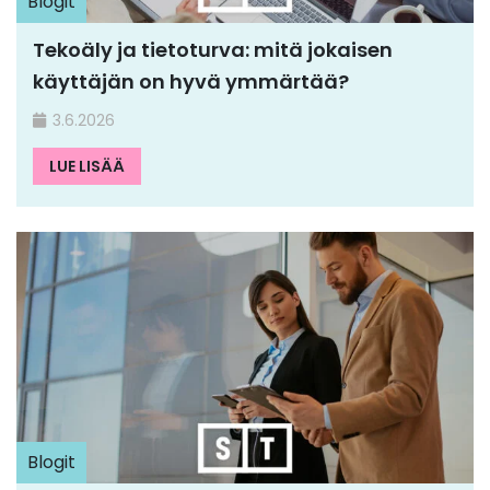
Blogit
Tekoäly ja tietoturva: mitä jokaisen
käyttäjän on hyvä ymmärtää?
3.6.2026
LUE LISÄÄ
Blogit