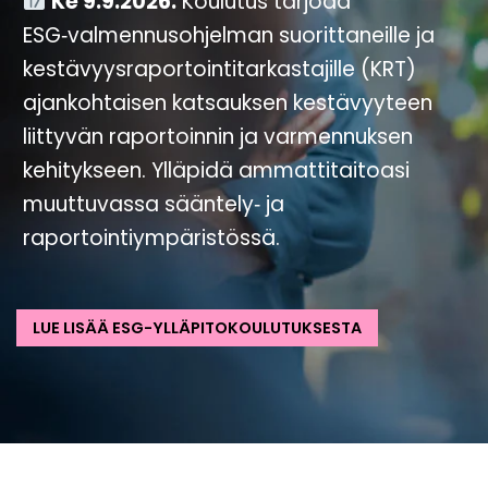
Ke 9.9.2026.
Koulutus tarjoaa
ESG‑valmennusohjelman suorittaneille ja
kestävyysraportointitarkastajille (KRT)
ajankohtaisen katsauksen kestävyyteen
liittyvän raportoinnin ja varmennuksen
kehitykseen. Ylläpidä ammattitaitoasi
muuttuvassa sääntely‑ ja
raportointiympäristössä.
LUE LISÄÄ ESG-YLLÄPITOKOULUTUKSESTA