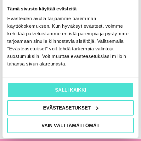
Rahoituslaskelma
Tämä sivusto käyttää evästeitä
86,00
€
(+ alv)
Evästeiden avulla tarjoamme paremman
käyttökokemuksen. Kun hyväksyt evästeet, voimme
LISÄÄ OSTOSKORIIN
kehittää palveluistamme entistä parempia ja pystymme
tarjoamaan sinulle kiinnostavia sisältöjä. Valitsemalla
"Evästeasetukset" voit tehdä tarkempia valintoja
suostumuksiin. Voit muuttaa evästeasetuksiasi milloin
KAIKKI KIRJAT
tahansa sivun alareunasta.
SALLI KAIKKI
EVÄSTEASETUKSET
VAIN VÄLTTÄMÄTTÖMÄT