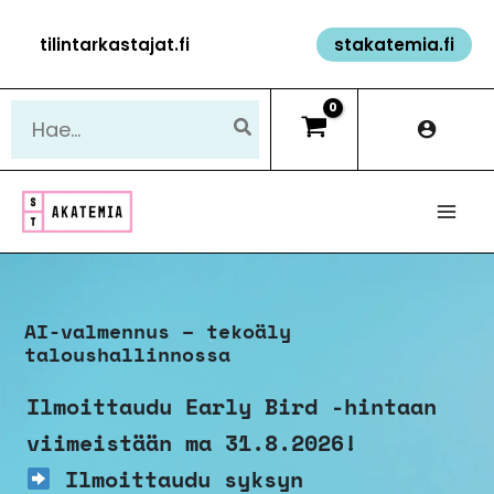
Siirry
tilintarkastajat.fi
stakatemia.fi
sisältöön
Hae:
AI-valmennus – tekoäly
taloushallinnossa
Ilmoittaudu Early Bird -hintaan
viimeistään ma 31.8.2026!
Ilmoittaudu syksyn