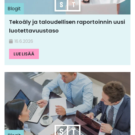
Blogit
Tekoäly ja taloudellisen raportoinnin uusi
luotettavuustaso
16.6.2026
LUE LISÄÄ