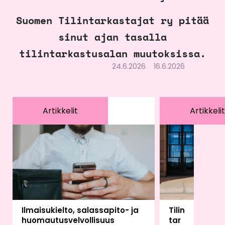
Suomen Tilintarkastajat ry pitää
sinut ajan tasalla
tilintarkastusalan muutoksissa.
24.6.2026
16.6.2026
Artikkelit
Artikkelit
Ilmaisukielto, salassapito- ja
Tilin
huomautusvelvollisuus
tar