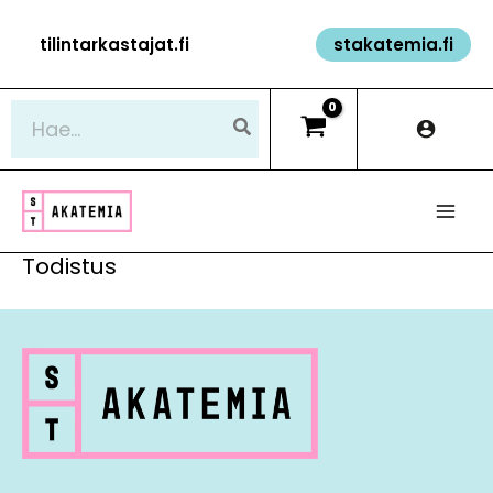
Siirry
tilintarkastajat.fi
stakatemia.fi
sisältöön
Hae:
Todistus