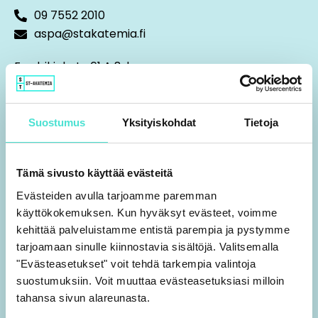
09 7552 2010
aspa@stakatemia.fi
Fredrikinkatu 61 A 8. krs
00100 Helsinki
Y-tunnus 0459426-4
Suostumus
Yksityiskohdat
Tietoja
L
T
i
h
n
r
Tämä sivusto käyttää evästeitä
k
e
Evästeiden avulla tarjoamme paremman
TIETOA MEISTÄ
e
a
käyttökokemuksen. Kun hyväksyt evästeet, voimme
d
d
kehittää palveluistamme entistä parempia ja pystymme
i
s
Hyvä tietää koulutuksista
tarjoamaan sinulle kiinnostavia sisältöjä. Valitsemalla
n
Usein kysyttyä
"Evästeasetukset" voit tehdä tarkempia valintoja
Tietosuojaseloste
suostumuksiin. Voit muuttaa evästeasetuksiasi milloin
tahansa sivun alareunasta.
Tietoja evästeistä
Tilaus- ja sopimusehdot