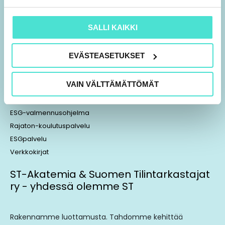
Tilauksen peruutus
Laskutusosoitteet
SALLI KAIKKI
Yhteystiedot
EVÄSTEASETUKSET
RATKAISUMME
VAIN VÄLTTÄMÄTTÖMÄT
Taloushallinnon koulutukset
Tilintarkastajakoulutukset
ESG-valmennusohjelma
Rajaton-koulutuspalvelu
ESGpalvelu
Verkkokirjat
ST-Akatemia & Suomen Tilintarkastajat
ry - yhdessä olemme ST
Rakennamme luottamusta. Tahdomme kehittää