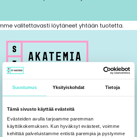
mme valitettavasti löytäneet yhtään tuotetta.
09 7552 2010
Suostumus
Yksityiskohdat
Tietoja
aspa@stakatemia.fi
Fredrikinkatu 61 A 8. krs
Tämä sivusto käyttää evästeitä
00100 Helsinki
Evästeiden avulla tarjoamme paremman
Y-tunnus 0459426-4
käyttökokemuksen. Kun hyväksyt evästeet, voimme
kehittää palveluistamme entistä parempia ja pystymme