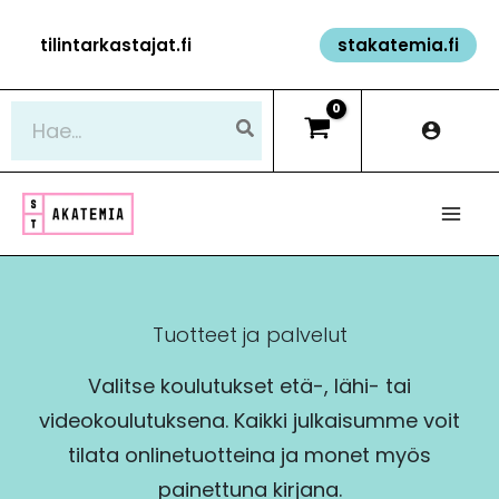
Siirry
tilintarkastajat.fi
stakatemia.fi
sisältöön
Hae:
Tuotteet ja palvelut
Valitse koulutukset etä-, lähi- tai
videokoulutuksena. Kaikki julkaisumme voit
tilata onlinetuotteina ja monet myös
painettuna kirjana.