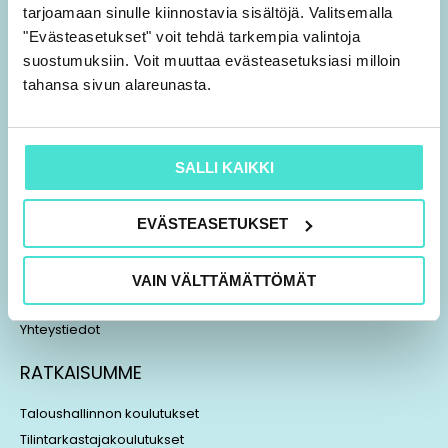
L
T
tarjoamaan sinulle kiinnostavia sisältöjä. Valitsemalla
i
h
"Evästeasetukset" voit tehdä tarkempia valintoja
n
r
suostumuksiin. Voit muuttaa evästeasetuksiasi milloin
k
e
tahansa sivun alareunasta.
TIETOA MEISTÄ
e
a
d
d
Hyvä tietää koulutuksista
i
s
SALLI KAIKKI
Usein kysyttyä
n
Tietosuojaseloste
EVÄSTEASETUKSET
Tietoja evästeistä
Tilaus- ja sopimusehdot
Tilauksen peruutus
VAIN VÄLTTÄMÄTTÖMÄT
Laskutusosoitteet
Yhteystiedot
RATKAISUMME
Taloushallinnon koulutukset
Tilintarkastajakoulutukset