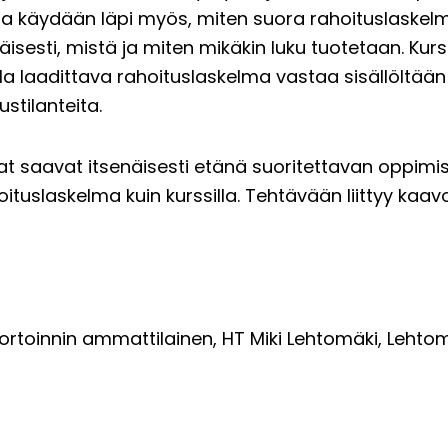
ta käydään läpi myös, miten suora rahoituslaskelma
isesti, mistä ja miten mikäkin luku tuotetaan. Kurss
lla laadittava rahoituslaskelma vastaa sisällöltä
stilanteita.
jat saavat itsenäisesti etänä suoritettavan oppimi
tuslaskelma kuin kurssilla. Tehtävään liittyy kaavoil
ortoinnin ammattilainen, HT Miki Lehtomäki, Lehtom