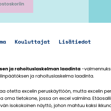
ostoskoriin
ma
Kouluttajat
Lisätiedot
ksen ja rahoituslaskelman laadinta
-valmennukse
ilinpäätöksen ja rahoituslaskelma laadinta.
vaa otetta excelin peruskäyttöön, mutta excelin peru
na oma tietokone, jossa on excel valmiina. Etäosallis
ttävän isokokoinen näyttö, johon mahtuu kaksi ikkuna