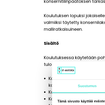
konsernitilinpäätöksen tarka
Koulutuksen lopuksi jokaisell
valmiiksi täytetty konsernila
malliratkaisuineen.
Sisältö
Koulutuksessa käytetään pohj
tuloslaskelmat ja -taseet kon
Konserniin kuuluvien yhtiöid
konsernilaskennan tarpeisi
Suostumus
Konsernitilinpäätöksen laat
Konserniyhdistelyn dokument
Tämä sivusto käyttää eväste