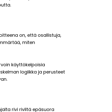
utta.
tteena on, että osallistuja,
 ymmärtää, miten
rvoin käyttökelpoisia
askelman logiikka ja perusteet
van.
lta rivi riviltä epäsuora