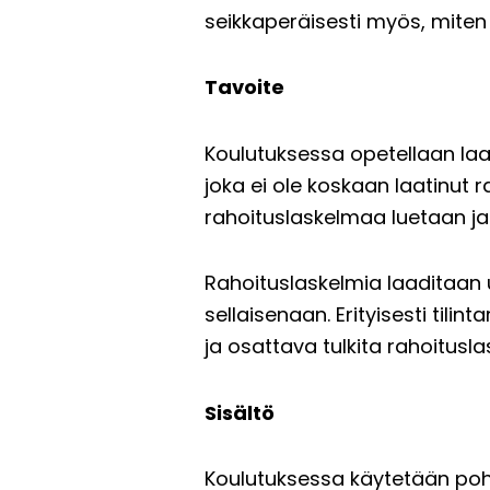
seikkaperäisesti myös, miten
Tavoite
Koulutuksessa opetellaan laat
joka ei ole koskaan laatinut 
rahoituslaskelmaa luetaan ja
Rahoituslaskelmia laaditaan u
sellaisenaan. Erityisesti til
ja osattava tulkita rahoitus
Sisältö
Koulutuksessa käytetään pohja