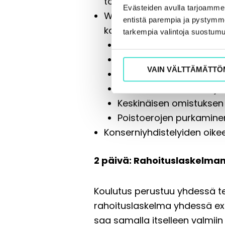
toteutus ns. Excel-lakanall
Evästeiden avulla tarjoamm
Workshop: laaditaan yhdess
entistä parempia ja pystymme 
konsernieliminointikirjaukse
tarkempia valintoja suostumu
sisäiset liiketapahtumat 
Sisäiset katteet
VAIN VÄLTTÄMÄTTÖ
Sisäinen voitonjako ja 
Keskinäiset saamiset ja 
Keskinäisen omistuksen 
Poistoerojen purkamin
Konserniyhdistelyiden oike
2 päivä: Rahoituslaskelma
Koulutus perustuu yhdessä tek
rahoituslaskelma yhdessä exceli
saa samalla itselleen valmii