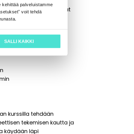
 kehittää palveluistamme
 jossa tehty tyypillisimmät
setukset" voit tehdä
eunasta.
llintokuluveloitukset jne.)
SALLI KAIKKI
an
lmin
an kurssilla tehdään
kreettisen tekemisen kautta ja
sa käydään läpi