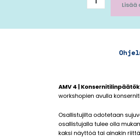
Konsernitilinpäätöksen
Lisää 
ja
rahoituslaskelman
laadinta
määrä
Ohjel
AMV 4 | Konsernitilinpäätö
workshopien avulla konsernit
Osallistujilta odotetaan suju
osallistujalla tulee olla muka
kaksi näyttöä tai ainakin rii