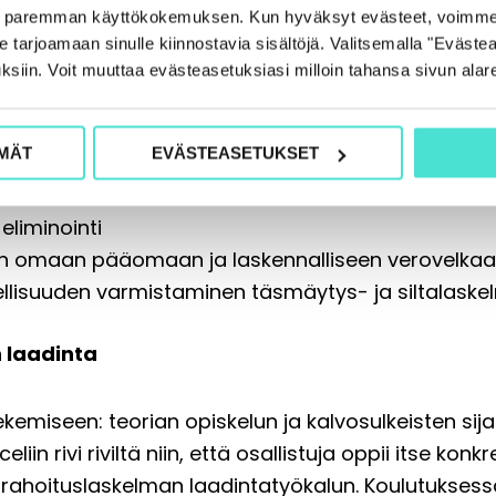
a
e paremman käyttökokemuksen. Kun hyväksyt evästeet, voimme
ä kolmen yhtiön konsernin konsernitulos ja -tase,
tarjoamaan sinulle kiinnostavia sisältöjä. Valitsemalla "Evästea
t, kuten
ksiin. Voit muuttaa evästeasetuksiasi milloin tahansa sivun alar
(myynnit, ostot, sisäiset korot, sisäiset vuokrat, ha
MÄT
EVÄSTEASETUKSET
konserniavustukset
velat
eliminointi
en omaan pääomaan ja laskennalliseen verovelka
ellisuuden varmistaminen täsmäytys- ja siltalaske
n laadinta
emiseen: teorian opiskelun ja kalvosulkeisten sija
in rivi riviltä niin, että osallistuja oppii itse kon
n rahoituslaskelman laadintatyökalun. Koulutukses