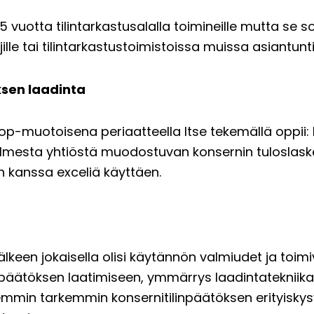
,5 vuotta tilintarkastusalalla toimineille mutta se 
täjille tai tilintarkastustoimistoissa muissa asiantunt
öksen laadinta
p-muotoisena periaatteella Itse tekemällä oppii:
 kolmesta yhtiöstä muodostuvan konsernin tuloslas
n kanssa exceliä käyttäen.
älkeen jokaisella olisi käytännön valmiudet ja toi
päätöksen laatimiseen, ymmärrys laadintatekniikas
min tarkemmin konsernitilinpäätöksen erityiskys