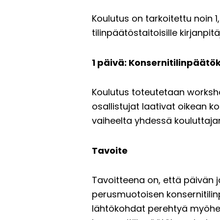
Koulutus on tarkoitettu noin 1
tilinpäätöstaitoisille kirjanpi
1 päivä: Konsernitilinpäät
Koulutus toteutetaan worksho
osallistujat laativat oikean
vaiheelta yhdessä kouluttaja
Tavoite
Tavoitteena on, että päivän j
perusmuotoisen konsernitilin
lähtökohdat perehtyä myöhem