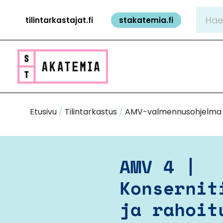
Siirry
Hae:
tilintarkastajat.fi
stakatemia.fi
sisältöön
Etusivu
/
Tilintarkastus
/
AMV-valmennusohjelma
AMV 4 |
Konsernit
ja rahoit