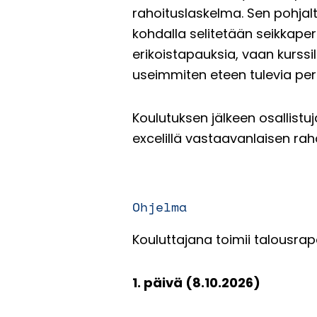
rahoituslaskelma. Sen pohjal
kohdalla selitetään seikkaperä
erikoistapauksia, vaan kurssi
useimmiten eteen tulevia peru
Koulutuksen jälkeen osallistu
excelillä vastaavanlaisen rahoi
Ohjelma
Kouluttajana toimii talousrap
1. päivä (8.10.2026)