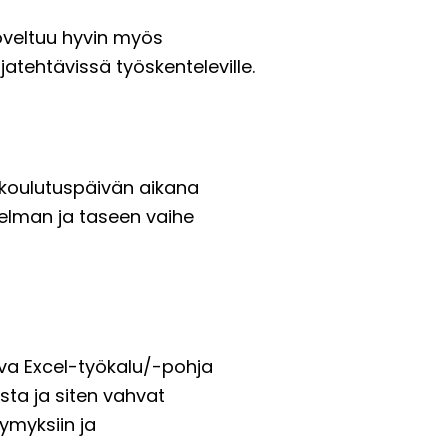
soveltuu hyvin myös
ijatehtävissä työskenteleville.
 koulutuspäivän aikana
kelman ja taseen vaihe
miva Excel-työkalu/-pohja
ta ja siten vahvat
ymyksiin ja