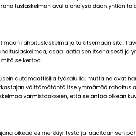
 rahoituslaskelman avulla analysoidaan yhtiön talo
imaan rahoituslaskelma ja tulkitsemaan sitä. Tavoi
rahoituslaskelmaa, osaa laatia sen itsenäisesti ja
 mitä se kertoo.
sein automaattisilla työkaluilla, mutta ne ovat ha
intarkastajan välttämätöntä itse ymmärtää rahoitusl
laskelmaa varmistaakseen, että se antaa oikean ku
na oikeaa esimerkkiyritystä ja laaditaan sen pohja