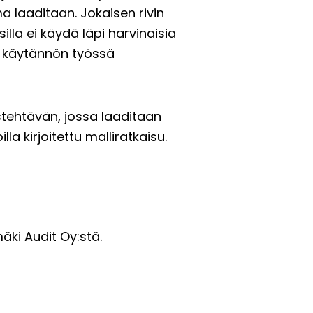
 laaditaan. Jokaisen rivin
illa ei käydä läpi harvinaisia
än käytännön työssä
stehtävän, jossa laaditaan
la kirjoitettu malliratkaisu.
äki Audit Oy:stä.