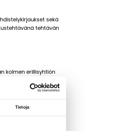
hdistelykirjaukset sekä
oitustehtävänä tehtävän
 kolmen erillisyhtiön
rjestäminen
Tietoja
tositteet) ja tekninen