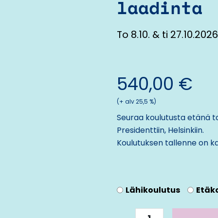
laadinta
To 8.10. & ti 27.10.2026
540,00
€
(+ alv 25,5 %)
Seuraa koulutusta etänä ta
Presidenttiin, Helsinkiin
.
Koulutuksen tallenne on ka
AMV
Lähikoulutus
Etäk
4
|